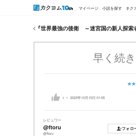
マイページ
小説を探す
ネク
『
世界最強の後衛 ～迷宮国の新人探索者～
』のお
『
世界最強の後衛 ～迷宮国の新人探索
早く続
★★
2023年10月15日 01:05
1
レビュワー
@ftoru
フォロ
@ftoru