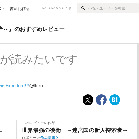
スト
書籍化作品
KADOKAWA Group
すすめレビュー
者～
』のおすすめレビュー
きが読みたいです
★
Excellent!!!
@ftoru
このレビューの作品
世界最強の後衛 ～迷宮国の新人探索者～
ー
作者
とーわ
作品情報