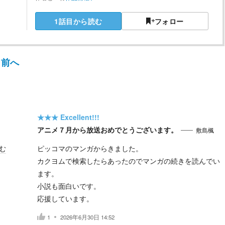
1話目から読む
フォロー
前へ
★★★
Excellent!!!
アニメ７月から放送おめでとうございます。
敷島楓
む
ピッコマのマンガからきました。
カクヨムで検索したらあったのでマンガの続きを読んでい
ます。
小説も面白いです。
応援しています。
1
2026年6月30日 14:52