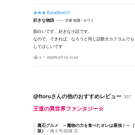
★★★
Excellent!!!
好きな物語
空蒼 朝露 / キウイ
面白いです、好きな小説です。
なので、できれば、なろうと同じ話数分カクヨムでも
してほしいです
4
2025年2月1日 21:02
@ftoru
さんの他のおすすめレビュー
337
王道の異世界ファンタジー☆
魔石グルメ ～魔物の力を食べたオレは最強！～（
版）
／
俺２号/結城 涼