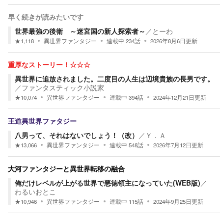
早く続きが読みたいです
世界最強の後衛 ～迷宮国の新人探索者～
／
とーわ
★
1,118
異世界ファンタジー
連載中
234
話
2026年8月6日
更新
重厚なストーリー！☆☆☆
異世界に追放されました。二度目の人生は辺境貴族の長男です。
／
ファンタスティック小説家
★
10,074
異世界ファンタジー
連載中
394
話
2024年12月21日
更新
王道異世界ファタジー
八男って、それはないでしょう！（改）
／
Ｙ．Ａ
★
13,066
異世界ファンタジー
連載中
548
話
2026年7月12日
更新
大河ファンタジーと異世界転移の融合
俺だけレベルが上がる世界で悪徳領主になっていた(WEB版)
／
わるいおとこ
★
10,946
異世界ファンタジー
連載中
115
話
2024年9月25日
更新