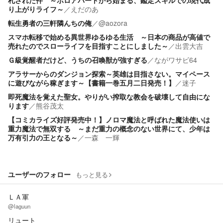
札された件 ～ボロアパートから始まる、鑑定スキルでの現代成
り上がりライフ～
／
えだのあ
転生勇者の三軒隣んちの俺
／
@aozora
スマホ転移で始める異世界ゆるゆる生活 ～日本の商品が高値で
売れたのでスローライフを目指すことにしました～
／
出雲大吉
Ｇ級覚醒者だけど、うちの召喚獣が強すぎる
／
ながワサビ64
アラサーからのダンジョン探索～英雄は目指さない。マイペース
に遊びながら稼ぎます～【書籍一巻五月二日発売！】
／
迷子
即死魔法を覚えた聖女。やりがい搾取な教会を破壊して自由にな
ります
／
熊谷茂太
【コミカライズ好評発売中！】ノロマ魔法と呼ばれた魔法使いは
重力魔法で無双する ～まだ重力の概念のない世界にて、少年は
万有引力の王となる～
／
一森 一輝
ユーザーのフォロー
もっと見る
ＬＡ軍
@laguun
リュート