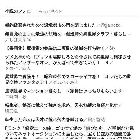
小説のフォロー
もっと見る
婚約破棄されたので辺境都市の門を閉じました
／
@gainoze
無自覚のままに最強の領地を～創造卿の異世界クラフト暮らし～
／
しば犬部隊
【書籍化】魔術帝の参謀は二度目の破滅を打ち砕く
／
Sty
ダメ女神からゴブリンを駆除しろと命令されて異世界に転移させ
られたアラサーなオレ、がんばって生きていく！ ４
／
タカハシあん
異世界で冒険を！ 昭和時代でスローライフを！ オレたちの世
界交換ファンタジア！
／
タカハシあん
崩壊世界でマンション暮らし ～家賃はきっちりもらいます
／
二時間十秒
転生者、娯楽に餓えて強さを求め、天衣無縫の修羅と化す
／
暁刀魚
転生した凡人は天才に憧れ努力を続ける
／
霜月雹花
Fランク「鑑定士」の俺、ゴミ捨て場の「錆びた剣」が聖剣だと気
づいてネットオークションに出品したら、宝くじ並みの値段で落