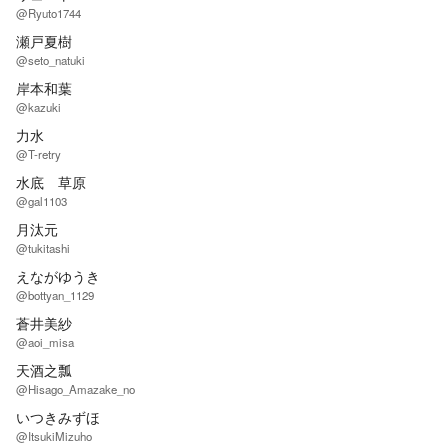
@Ryuto1744
瀬戸夏樹
@seto_natuki
岸本和葉
@kazuki
力水
@T-retry
水底 草原
@gal1103
月汰元
@tukitashi
えながゆうき
@bottyan_1129
蒼井美紗
@aoi_misa
天酒之瓢
@Hisago_Amazake_no
いつきみずほ
@ItsukiMizuho