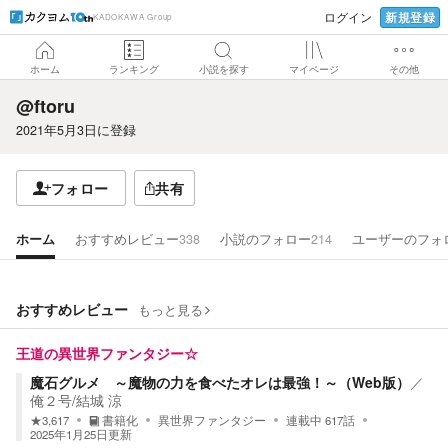
新規登録
ログイン
KADOKAWA Group
ホーム
ランキング
小説を探す
マイページ
その他
@ftoru
2021年5月3日
に登録
フォロー
共有
ホーム
おすすめレビュー
338
小説のフォロー
214
ユーザーのフォ
おすすめレビュー
もっと見る
王道の異世界ファンタジー☆
魔石グルメ ～魔物の力を食べたオレは最強！～（Web版）
／
俺２号/結城 涼
★
3,617
書籍化
異世界ファンタジー
連載中
617
話
2025年1月25日
更新