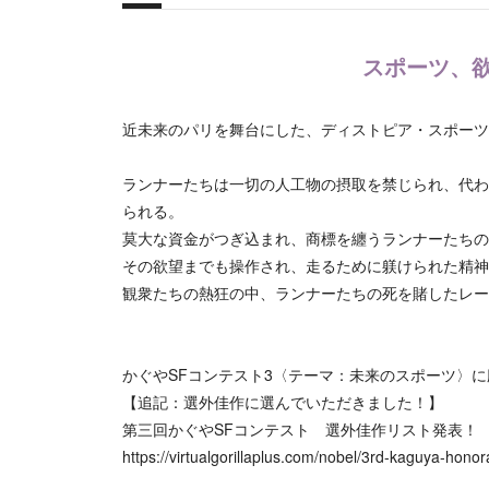
概要
スポーツ、
近未来のパリを舞台にした、ディストピア・スポーツ
ランナーたちは一切の人工物の摂取を禁じられ、代わ
られる。
莫大な資金がつぎ込まれ、商標を纏うランナーたちの
その欲望までも操作され、走るために躾けられた精神
観衆たちの熱狂の中、ランナーたちの死を賭したレー
かぐやSFコンテスト3〈テーマ：未来のスポーツ〉
【追記：選外佳作に選んでいただきました！】
第三回かぐやSFコンテスト 選外佳作リスト発表！
https://virtualgorillaplus.com/nobel/3rd-kaguya-hono