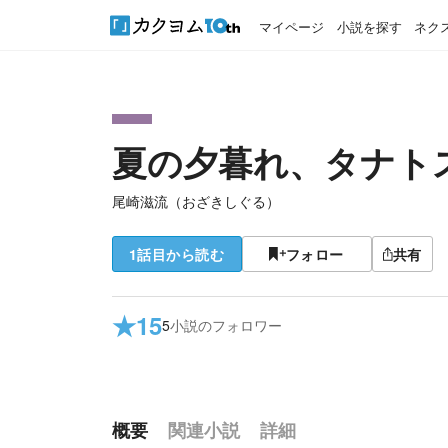
マイページ
小説を探す
ネク
夏の夕暮れ、タナト
尾崎滋流（おざきしぐる）
1話目から読む
フォロー
共有
★
15
5
小説のフォロワー
概要
関連小説
詳細