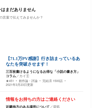
ーはまだありません
の言葉で伝えてみませんか？
【71.1万PV感謝】行き詰まっているあ
なたを突破させます！
三百枚書けるようになるお得な「小説の書き方」
コラム
／
カイ壬
★
451
創作論・評論
完結済
1500
話
2021年3月23日
更新
情報をお持ちの方はご連絡ください
近畿地方のある場所について
／
背筋