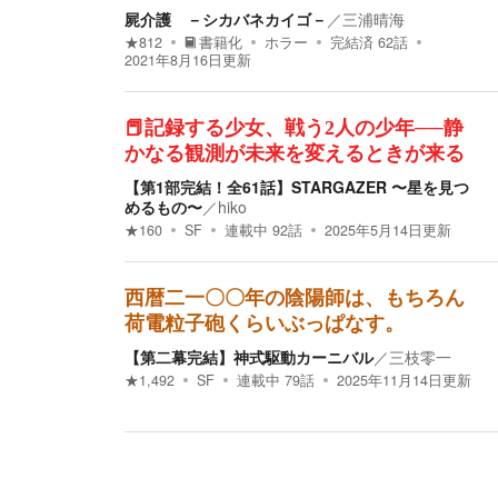
屍介護 －シカバネカイゴ－
／
三浦晴海
★
812
書籍化
ホラー
完結済
62
話
2021年8月16日
更新
📕記録する少女、戦う2人の少年──静
かなる観測が未来を変えるときが来る
【第1部完結！全61話】STARGAZER 〜星を見つ
めるもの〜
／
hiko
★
160
SF
連載中
92
話
2025年5月14日
更新
西暦二一〇〇年の陰陽師は、もちろん
荷電粒子砲くらいぶっぱなす。
【第二幕完結】神式駆動カーニバル
／
三枝零一
★
1,492
SF
連載中
79
話
2025年11月14日
更新