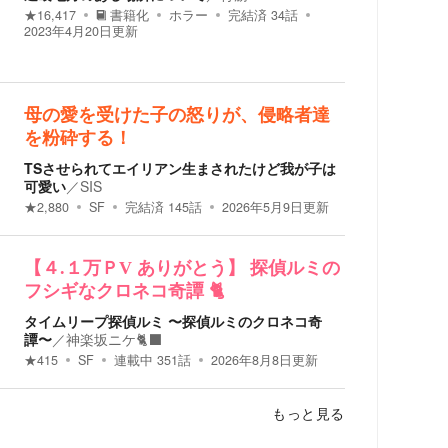
★
16,417
書籍化
ホラー
完結済
34
話
2023年4月20日
更新
母の愛を受けた子の怒りが、侵略者達
を粉砕する！
TSさせられてエイリアン生まされたけど我が子は
可愛い
／
SIS
★
2,880
SF
完結済
145
話
2026年5月9日
更新
【４.１万ＰV ありがとう】 探偵ルミの
フシギなクロネコ奇譚 🐈
タイムリープ探偵ルミ 〜探偵ルミのクロネコ奇
譚〜
／
神楽坂ニケ🐈‍⬛
★
415
SF
連載中
351
話
2026年8月8日
更新
もっと見る