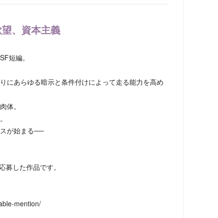
欲望、資本主義
SF短編。
りにあらゆる暗示と条件付けによって走る能力を高め
肉体。
。
スが始まる──
に応募した作品です。
rable-mention/