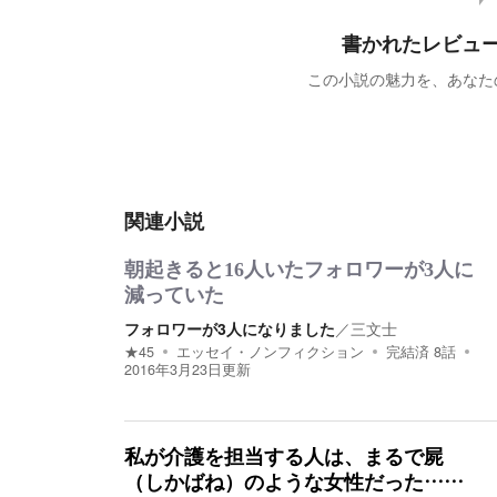
書かれたレビュ
この小説の魅力を、あなた
関連小説
朝起きると16人いたフォロワーが3人に
減っていた
フォロワーが3人になりました
／
三文士
★
45
エッセイ・ノンフィクション
完結済
8
話
2016年3月23日
更新
私が介護を担当する人は、まるで屍
（しかばね）のような女性だった……