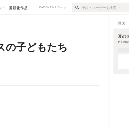
スト
書籍化作品
KADOKAWA Group
目次
夏の
スの子どもたち
2023