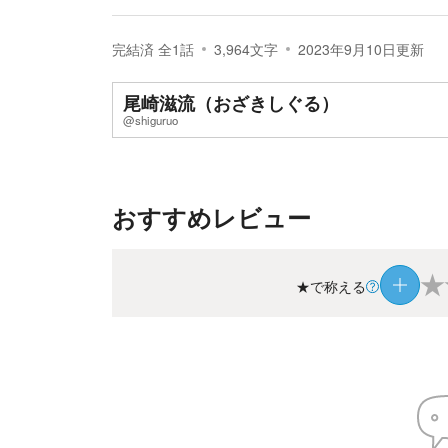
完結済
全
1
話
3,964
文字
2023年9月10日
更新
尾崎滋流（おざきしぐる）
@shiguruo
おすすめレビュー
★
★で称える