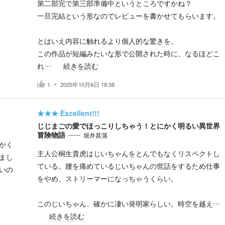
第二部完で第三部準備中というところですかね？
一旦完結という形なのでレビューを書かせてもらいます。
とはいえ内容に触れるより個人的な驚きを。
この作品が短編みたいな形で公開された時に、なるほどこ
れ…
続きを読む
1
2025年10月6日 18:38
★★★
Excellent!!!
じじまごの愛でほっこりしちゃう！とにかく明るい異世界
冒険物語
堀井菖蒲
かく
主人公桐生貴虎はじいちゃんをとんでもなくリスペクトし
まし
ている。腰を痛めているじいちゃんの世話をするため仕事
いの
をやめ、ストリーマーになっちゃうくらい。
このじいちゃん、確かに凄い発明家らしい。時空を越え…
続きを読む