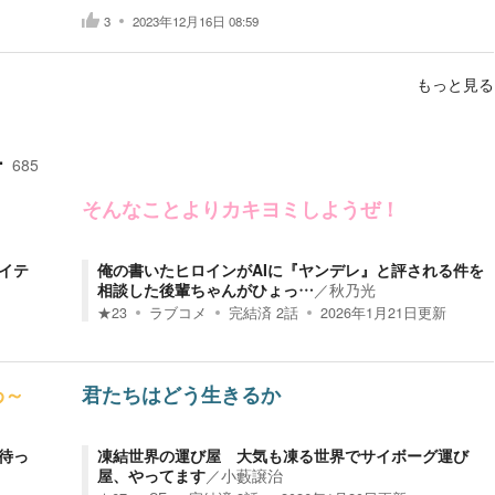
3
2023年12月16日 08:59
もっと見る
ー
685
そんなことよりカキヨミしようぜ！
イテ
俺の書いたヒロインがAIに『ヤンデレ』と評される件を
相談した後輩ちゃんがひょっ…
／
秋乃光
★
23
ラブコメ
完結済
2
話
2026年1月21日
更新
わ～
君たちはどう生きるか
待っ
凍結世界の運び屋 大気も凍る世界でサイボーグ運び
屋、やってます
／
小藪譲治