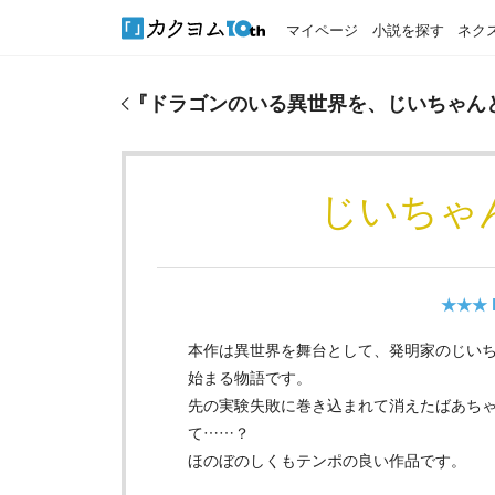
マイページ
小説を探す
ネク
『
ドラゴンのいる異世界を、じいちゃんと
』のおす
『
ドラゴンのいる異世界を、じいちゃん
じいちゃ
★★★
本作は異世界を舞台として、発明家のじい
始まる物語です。
先の実験失敗に巻き込まれて消えたばあち
て……？
ほのぼのしくもテンポの良い作品です。