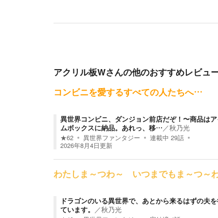
アクリル板W
さんの他のおすすめレビュ
コンビニを愛するすべての人たちへ…
異世界コンビニ、ダンジョン前店だぞ！〜商品はア
ムボックスに納品。あれっ、移…
／
秋乃光
★
62
異世界ファンタジー
連載中
29
話
2026年8月4日
更新
わたしま～つわ～ いつまでもま～つ～
ドラゴンのいる異世界で、あとから来るはずの夫を
ています。
／
秋乃光