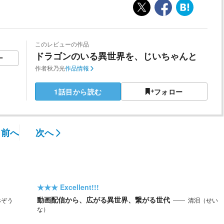
このレビューの作品
ドラゴンのいる異世界を、じいちゃんと
ー
作者
秋乃光
作品情報
1話目から読む
フォロー
前へ
次へ
★★★
Excellent!!!
動画配信から、広がる異世界、繋がる世代
べぞう
清泪（せい
な）