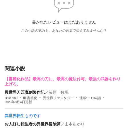
書かれたレビューはまだありません
この小説の魅力を、あなたの言葉で伝えてみませんか？
関連小説
【書籍化作品】最高の刀に、最高の魔法付与。最強の武器を作り
上げろ。
異世界刀匠魔剣製作記
／
荻原 数馬
★
31,983
書籍化
異世界ファンタジー
連載中
1162
話
2026年8月4日
更新
異世界転生ものです
お人好し転生者の異世界冒険譚
／
山本あかり