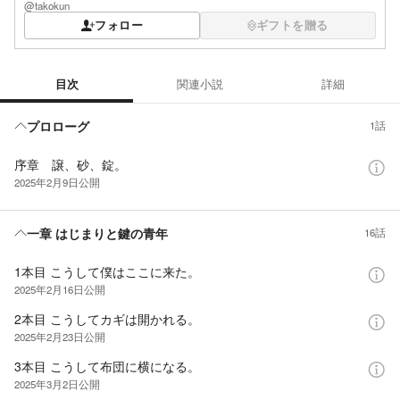
@takokun
フォロー
ギフトを贈る
目次
関連小説
詳細
目次
プロローグ
1話
序章 譲、砂、錠。
2025年2月9日
公開
一章 はじまりと鍵の青年
16話
1本目 こうして僕はここに来た。
2025年2月16日
公開
2本目 こうしてカギは開かれる。
2025年2月23日
公開
3本目︎ こうして布団に横になる。
2025年3月2日
公開