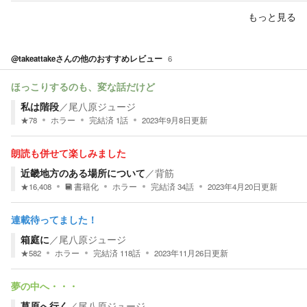
もっと見る
@takeattake
さんの他のおすすめレビュー
6
ほっこりするのも、変な話だけど
私は階段
／
尾八原ジュージ
★
78
ホラー
完結済
1
話
2023年9月8日
更新
朗読も併せて楽しみました
近畿地方のある場所について
／
背筋
★
16,408
書籍化
ホラー
完結済
34
話
2023年4月20日
更新
連載待ってました！
箱庭に
／
尾八原ジュージ
★
582
ホラー
完結済
118
話
2023年11月26日
更新
夢の中へ・・・
草原へ行く
／
尾八原ジュージ