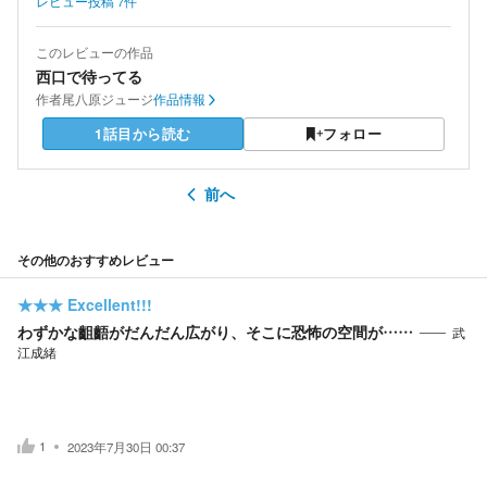
レビュー投稿
7
件
このレビューの作品
西口で待ってる
作者
尾八原ジュージ
作品情報
1話目から読む
フォロー
前へ
その他のおすすめレビュー
★★★
Excellent!!!
わずかな齟齬がだんだん広がり、そこに恐怖の空間が……
武
江成緒
1
2023年7月30日 00:37