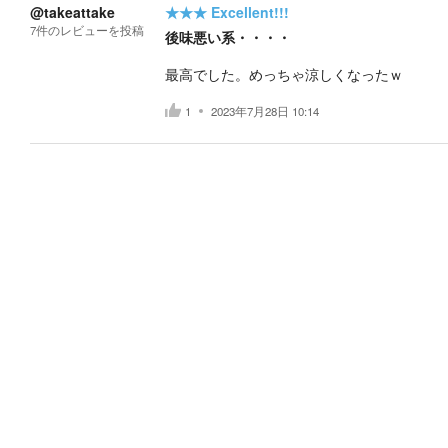
@takeattake
★★★
Excellent!!!
7
件の
レビューを投稿
後味悪い系・・・・
最高でした。めっちゃ涼しくなったｗ
1
2023年7月28日 10:14