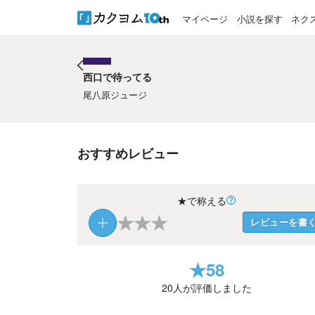
マイページ
小説を探す
ネク
西口で待ってる
西口で待ってる
尾八原ジュージ
おすすめレビュー
★で称える
★
★
★
レビューを書
★
58
20
人が評価しました