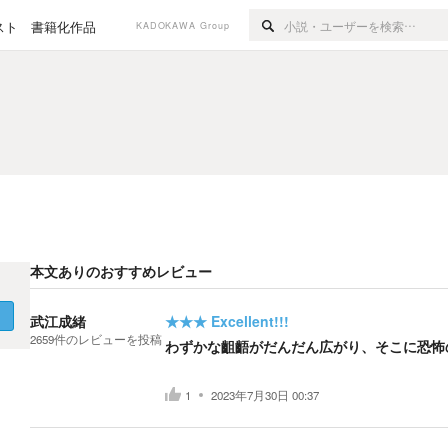
スト
書籍化作品
KADOKAWA Group
本文ありのおすすめレビュー
く
武江成緒
★★★
Excellent!!!
2659
件の
レビューを投稿
わずかな齟齬がだんだん広がり、そこに恐怖
1
2023年7月30日 00:37