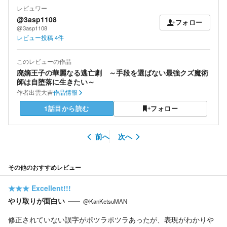
レビュワー
@3asp1108
フォロー
@3asp1108
レビュー投稿
4
件
このレビューの作品
廃嫡王子の華麗なる逃亡劇 ～手段を選ばない最強クズ魔術
師は自堕落に生きたい～
作者
出雲大吉
作品情報
1話目から読む
フォロー
前へ
次へ
その他のおすすめレビュー
★★★
Excellent!!!
やり取りが面白い
@KanKetsuMAN
修正されていない誤字がポツラポツラあったが、表現がわかりや