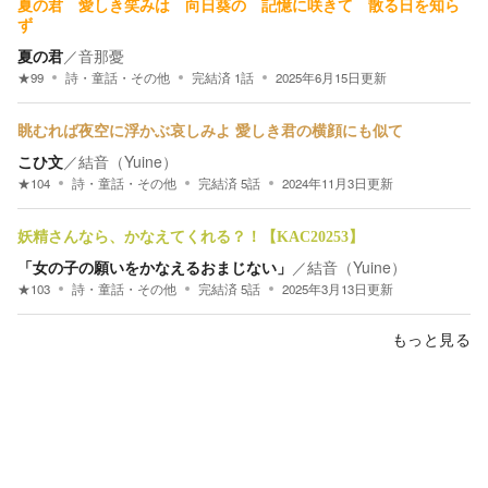
夏の君 愛しき笑みは 向日葵の 記憶に咲きて 散る日を知ら
ず
夏の君
／
音那憂
★
99
詩・童話・その他
完結済
1
話
2025年6月15日
更新
眺むれば夜空に浮かぶ哀しみよ 愛しき君の横顔にも似て
こひ文
／
結音（Yuine）
★
104
詩・童話・その他
完結済
5
話
2024年11月3日
更新
妖精さんなら、かなえてくれる？！【KAC20253】
「女の子の願いをかなえるおまじない」
／
結音（Yuine）
★
103
詩・童話・その他
完結済
5
話
2025年3月13日
更新
もっと見る