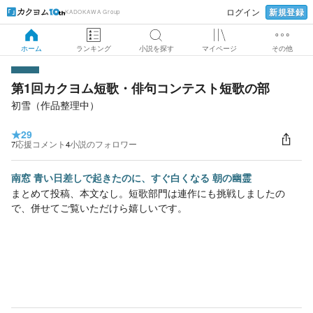
新規登録
ログイン
KADOKAWA Group
ホーム
ランキング
小説を探す
マイページ
その他
第1回カクヨム短歌・俳句コンテスト短歌の部
初雪（作品整理中）
★
29
7
応援コメント
4
小説のフォロワー
南窓 青い日差しで起きたのに、すぐ白くなる 朝の幽霊
まとめて投稿、本文なし。短歌部門は連作にも挑戦しましたの
で、併せてご覧いただけら嬉しいです。