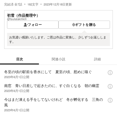
完結済
全
7
話
182
文字
2023年12月18日
更新
初雪（作品整理中）
@tsulalakilikili
フォロー
ギフトを贈る
お気遣い感謝いたします。ご恩は作品に変換し、少しずつお返ししま
す。
目次
関連小説
詳細
目次
冬至の頃の駅前を香水にして 夏至の頃、慰めに嗅ぐ
2023年6月1日
公開
南窓 青い日差しで起きたのに、すぐ白くなる 朝の幽霊
2023年6月1日
公開
今はまだ凍える手をしてないけれど 冬が孵化する 三角の
風
2023年6月1日
公開