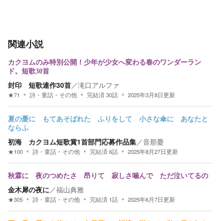
関連小説
カクヨムのみ特別公開！少年が少女へ変わる春のワンダーラン
ド。短歌30首
封印 短歌連作30首
／
滝口アルファ
★
71
詩・童話・その他
完結済
30
話
2025年3月8日
更新
夏の憂に もてあそばれた ふりをして 小さな傘に あなたと
ならふ
初海 カクヨム短歌賞1首部門応募作品集
／
音那憂
★
100
詩・童話・その他
完結済
6
話
2025年8月27日
更新
秋霖に 夜のつめたさ 昂りて 寂しさ噛んで ただ泣いてるの
金木犀の夜に
／
福山典雅
★
305
詩・童話・その他
完結済
1
話
2025年6月7日
更新