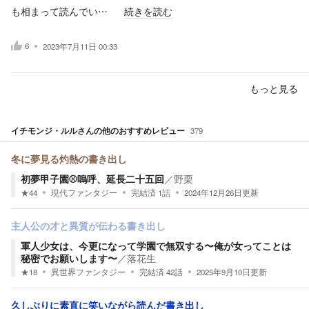
も相まって読んでい…
続きを読む
6
2023年7月11日 00:33
もっと見る
イチモンジ・ルル
さんの他のおすすめレビュー
379
冬に夢見る灼熱の書き出し
初夢甲子園⚾️嗚呼、延長二十五回
／
野栗
★
44
現代ファンタジー
完結済
1
話
2024年12月26日
更新
主人公の才と異質が伝わる書き出し
軍人少女は、今更になって学園で無双する〜俺が女ってことは
秘密でお願いします〜
／
落花生
★
18
異世界ファンタジー
完結済
42
話
2025年9月10日
更新
久しぶりに素直に笑いながら読んだ書き出し