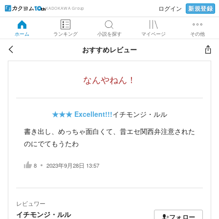
新規登録
ログイン
KADOKAWA Group
ホーム
ランキング
小説を探す
マイページ
その他
おすすめレビュー
なんやねん！
★★★
Excellent!!!
イチモンジ・ルル
書き出し、めっちゃ面白くて、昔エセ関西弁注意された
のにでてもうたわ
8
2023年9月28日 13:57
レビュワー
イチモンジ・ルル
フォロー