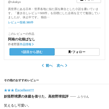
@rukakyo
異世界にある日本・世界各地に似た国を舞台とした小説を書いていま
す。「書き出しレビュー500件」を目標にした企画を立てて勉強してい
ましたが、休止中です。 独自…
レビュー投稿
380
件
このレビューの作品
阿南の化猫ばなし
作者
野栗
作品情報
1話目から読む
フォロー
前へ
次へ
その他のおすすめレビュー
★★★
Excellent!!!
妖怪野球譚の体裁を借りた、高校野球批評
ふうりん
笑えるし可愛い。