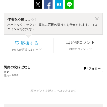
作者を応援しよう！
ハートをクリックで、簡単に応援の気持ちを伝えられます。（ロ
グインが必要です）
応援する
応援コメント
29
件
のコメント
107
人
が応援しました
阿南の化猫ばなし
フォロー
野栗
@yysh8226
現在ギフトを贈ることはできません