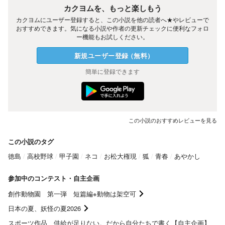
カクヨムを、もっと楽しもう
カクヨムにユーザー登録すると、この小説を他の読者へ★やレビューで
おすすめできます。気になる小説や作者の更新チェックに便利なフォロ
ー機能もお試しください。
新規ユーザー
登録
（
無料
）
簡単に登録できます
この小説のおすすめレビューを見る
この小説のタグ
徳島
高校野球
甲子園
ネコ
お松大権現
狐
青春
あやかし
参加中のコンテスト・自主企画
創作動物園 第一弾 短篇編※動物は架空可
日本の夏、妖怪の夏2026
スポーツ作品、供給が足りない。だから自分たちで書く【自主企画】