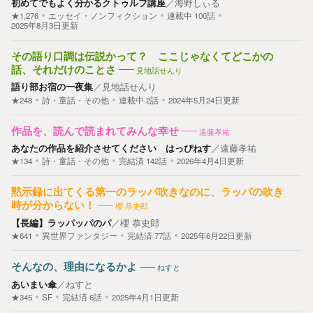
初めてでもよく分かるクトゥルフ講座
／
海野しぃる
★1,276
エッセイ・ノンフィクション
連載中
100
話
2025年8月3日更新
その語り口調は伝説かって？ ここじゃなくてどこかの
話、それだけのことさ
見地話せんり
語り部お宿の一夜集
／
見地話せんり
★248
詩・童話・その他
連載中
2
話
2024年5月24日更新
作品を、読んで読まれてみんな幸せ
遠藤孝祐
あなたの作品を紹介させてください はっぴねす
／
遠藤孝祐
★134
詩・童話・その他
完結済
142
話
2026年4月4日更新
黙示録に出てくる第一のラッパ吹きなのに、ラッパの吹き
時が分からない！
櫻 恭史郎
【長編】ラッパッパのパ
／
櫻 恭史郎
★641
異世界ファンタジー
完結済
77
話
2025年6月22日更新
そんなの、理由になるかよ
ねすと
あいまい傘
／
ねすと
★345
SF
完結済
6
話
2025年4月1日更新