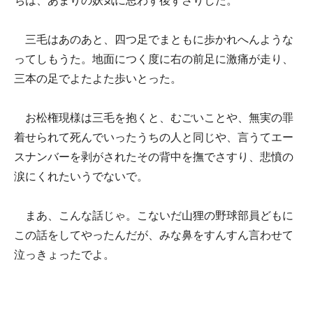
ちは、あまりの妖気に思わず後ずさりした。
三毛はあのあと、四つ足でまともに歩かれへんような
ってしもうた。地面につく度に右の前足に激痛が走り、
三本の足でよたよた歩いとった。
お松権現様は三毛を抱くと、むごいことや、無実の罪
着せられて死んでいったうちの人と同じや、言うてエー
スナンバーを剥がされたその背中を撫でさすり、悲憤の
涙にくれたいうでないで。
まあ、こんな話じゃ。こないだ山狸の野球部員どもに
この話をしてやったんだが、みな鼻をすんすん言わせて
泣っきょったでよ。