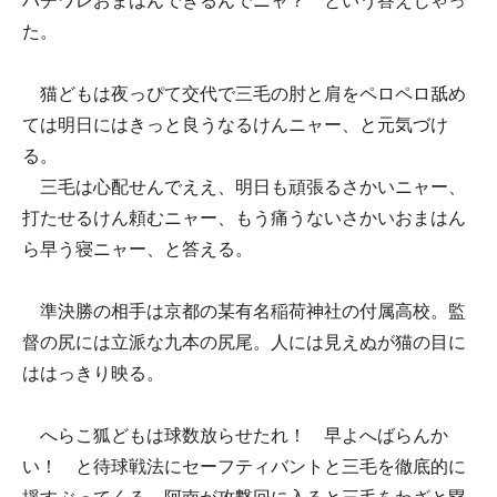
ハチワレおまはんできるんでニャ？ という答えじゃっ
た。
猫どもは夜っぴて交代で三毛の肘と肩をペロペロ舐め
ては明日にはきっと良うなるけんニャー、と元気づけ
る。
三毛は心配せんでええ、明日も頑張るさかいニャー、
打たせるけん頼むニャー、もう痛うないさかいおまはん
ら早う寝ニャー、と答える。
準決勝の相手は京都の某有名稲荷神社の付属高校。監
督の尻には立派な九本の尻尾。人には見えぬが猫の目に
ははっきり映る。
へらこ狐どもは球数放らせたれ！ 早よへばらんか
い！ と待球戦法にセーフティバントと三毛を徹底的に