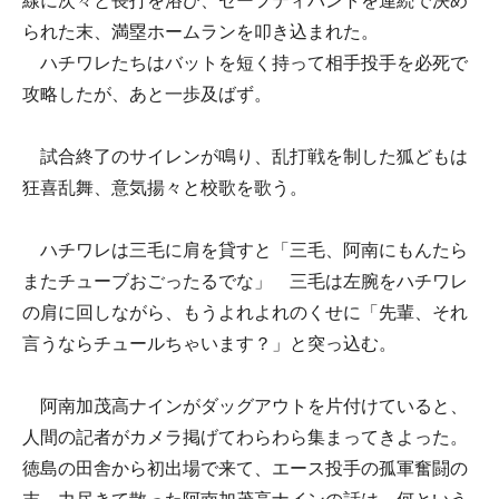
線に次々と長打を浴び、セーフティバントを連続で決め
られた末、満塁ホームランを叩き込まれた。
ハチワレたちはバットを短く持って相手投手を必死で
攻略したが、あと一歩及ばず。
試合終了のサイレンが鳴り、乱打戦を制した狐どもは
狂喜乱舞、意気揚々と校歌を歌う。
ハチワレは三毛に肩を貸すと「三毛、阿南にもんたら
またチューブおごったるでな」 三毛は左腕をハチワレ
の肩に回しながら、もうよれよれのくせに「先輩、それ
言うならチュールちゃいます？」と突っ込む。
阿南加茂高ナインがダッグアウトを片付けていると、
人間の記者がカメラ掲げてわらわら集まってきよった。
徳島の田舎から初出場で来て、エース投手の孤軍奮闘の