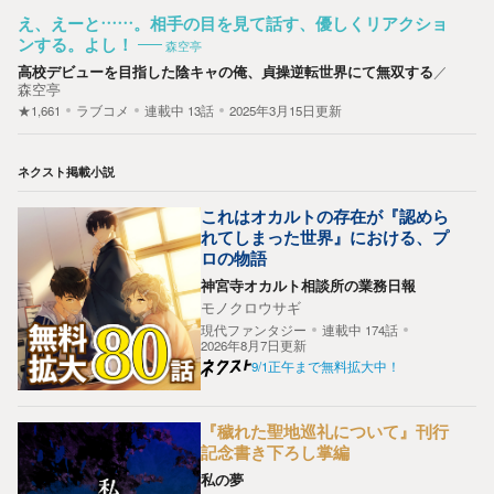
え、えーと……。相手の目を見て話す、優しくリアクショ
ンする。よし！
森空亭
高校デビューを目指した陰キャの俺、貞操逆転世界にて無双する
／
森空亭
★1,661
ラブコメ
連載中
13
話
2025年3月15日更新
ネクスト掲載小説
これはオカルトの存在が『認めら
れてしまった世界』における、プ
ロの物語
神宮寺オカルト相談所の業務日報
モノクロウサギ
現代ファンタジー
連載中
174
話
2026年8月7日更新
9/1正午まで無料拡大中！
『穢れた聖地巡礼について』刊行
記念書き下ろし掌編
私の夢