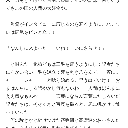
末、力尽きて散った阿南加茂高ナインの話は、何という
てもこの国の人間の大好物や。
監督がインタビューに応じるのを遮るように、ハチワ
レは尻尾をピンと立てて
「なんしに来よった！ いね！ いにさらせ！」
と叫んだ。化猫どもは三毛を庇うようにして記者たち
に向かい合い、毛を逆立て牙を剥き爪を立て、一斉にシ
ャー！ シャー！ と唸り始める。早う出ていけ！ お
まはんらにする話やかし何もないわ！ 人間はほんまに
ええ気なもんや！ ――言葉にならん言葉にたじろいだ
記者たちは、そそくさと写真を撮ると、尻に帆かけて散
っていった。
何の騒ぎかと駆けつけた審判団と高野連のおっさんた