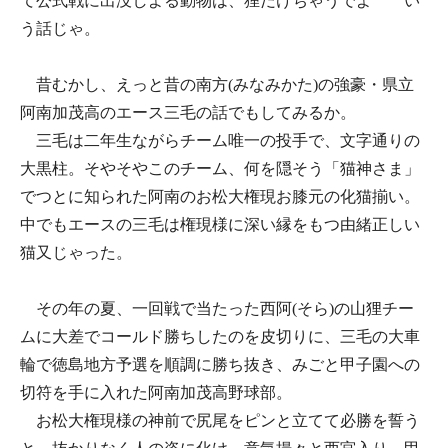
て公式戦に出没しよる動物は、狸だけちゃうでよ――い
う話じゃ。
昔むかし、えっと昔の南方(みなみかた)の強豪・県立
阿南加茂高のエース三毛の話でもしてみるか。
三毛は二年生ながらチーム唯一の投手で、文字通りの
大黒柱。そやそやこのチーム、何を隠そう「猫神さま」
でつとに知られた阿南のお松大権現お膝元の化猫揃い。
中でもエースの三毛は権現様に深い縁をもつ由緒正しい
猫又じゃった。
その年の夏、一回戦で当たった西阿(そら)の山狸チー
ムに大差でコールド勝ちしたのを皮切りに、三毛の大車
輪で徳島地方予選を順調に勝ち抜き、みごと甲子園への
切符を手に入れた阿南加茂高野球部。
お松大権現様の神前で尻尾をピンと立てて必勝を誓う