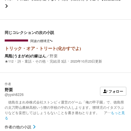
同じコレクションの次の小説
阿波の狸球児🐾
トリック・オア・トリート(化かすでよ)
馬瓶(うまがめ)の嫁はん
／
野栗
★112
詩・童話・その他
完結済
3話
2023年10月23日更新
作者
野栗
フォロー
@yysh8226
徳島生まれ🍥株式会社ストンピィ運営のゲーム「俺の甲子園」で、徳島県
の太刀野山農林高校いう狸の学校の中の人しよります。狸球児のイタズラぶ
りなどを妄想してはしょうもないことを書き連ねとります。 ア…
もっと見
る
作者の他の小説