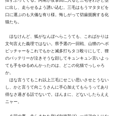
揺すぶってくる。阿南が攻撃回に入ると三毛をわざと塁
に出し、走らせるよう誘い込む。三毛はもうマタタビを
口に運ぶのも大儀な有り様。悔しがって切歯扼腕する化
猫たち。
ほなけんど、狐がなんぼへらこうても、こればかりは
文句言えた義理ではない。県予選の一回戦、山狸のヘボ
ピッチャーをこれでもかと滅多打ちタコ殴りにして、狸
のバッテリーが泣きそうな顔してキュンキュン言いよっ
ても手をゆるめんかったのは、どこの化猫でっしゃろ
か。
ほな言うてもこれ以上三毛にせこい思いさせとうない
し、かと言うて向こうさんに手心加えてもらうってあり
得なさ過ぎる話でないで。ほんまに、どないしたらええ
ニャー。