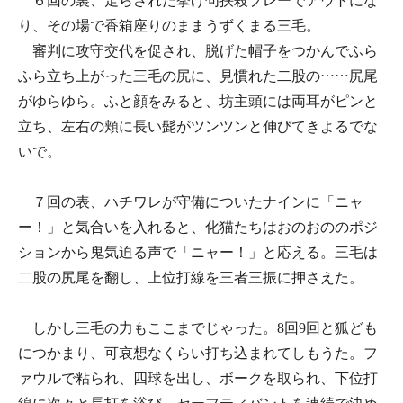
６回の裏、走らされた挙げ句挟殺プレーでアウトにな
り、その場で香箱座りのままうずくまる三毛。
審判に攻守交代を促され、脱げた帽子をつかんでふら
ふら立ち上がった三毛の尻に、見慣れた二股の……尻尾
がゆらゆら。ふと顔をみると、坊主頭には両耳がピンと
立ち、左右の頬に長い髭がツンツンと伸びてきよるでな
いで。
７回の表、ハチワレが守備についたナインに「ニャ
ー！」と気合いを入れると、化猫たちはおのおののポジ
ションから鬼気迫る声で「ニャー！」と応える。三毛は
二股の尻尾を翻し、上位打線を三者三振に押さえた。
しかし三毛の力もここまでじゃった。8回9回と狐ども
につかまり、可哀想なくらい打ち込まれてしもうた。フ
ァウルで粘られ、四球を出し、ボークを取られ、下位打