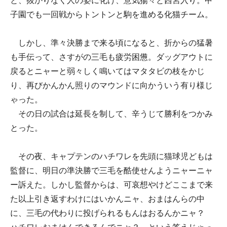
と、抜かりなく人の姿に化け、意気揚々と西宮入り。甲
子園でも一回戦からトントンと駒を進める化猫チーム。
しかし、準々決勝まで来る頃になると、折からの猛暑
も手伝って、さすがの三毛も疲労困憊。ダッグアウトに
戻るとニャーと弱々しく鳴いてはマタタビの枝をかじ
り、再びかんかん照りのマウンドに向かういう有り様じ
ゃった。
その日の試合は延長を制して、辛うじて勝利をつかみ
とった。
その夜、キャプテンのハチワレを先頭に猫球児どもは
監督に、明日の準決勝で三毛を酷使せんようニャーニャ
ー訴えた。しかし監督からは、可哀想やけどここまで来
た以上引き返すわけにはいかんニャ、おまはんらの中
に、三毛の代わりに投げられるもんはおるんかニャ？