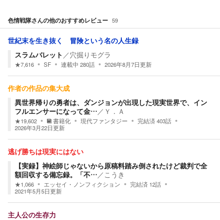
色情戦隊
さんの他のおすすめレビュー
59
世紀末を生き抜く 冒険という名の人生録
スラムバレット
／
穴掘りモグラ
★
7,616
SF
連載中
280
話
2026年8月7日
更新
作者の作品の集大成
異世界帰りの勇者は、ダンジョンが出現した現実世界で、イン
フルエンサーになって金…
／
Ｙ．Ａ
★
19,602
書籍化
現代ファンタジー
完結済
403
話
2026年3月22日
更新
逃げ勝ちは現実にはない
【実録】神絵師じゃないから原稿料踏み倒されたけど裁判で全
額回収する備忘録。「不…
／
こうき
★
1,066
エッセイ・ノンフィクション
完結済
12
話
2021年5月5日
更新
主人公の生存力