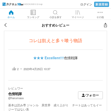
新規登録
ログイン
KADOKAWA Group
ホーム
ランキング
小説を探す
マイページ
その他
おすすめレビュー
コレは飢えと多々喰う物語
★★★
Excellent!!!
色情戦隊
2
2023年4月25日 10:37
レビュワー
色情戦隊
フォロー
@harumasa
基本は読み専 ジャンル 異世界 成り上がり チートはあってもイー
ジーではない系