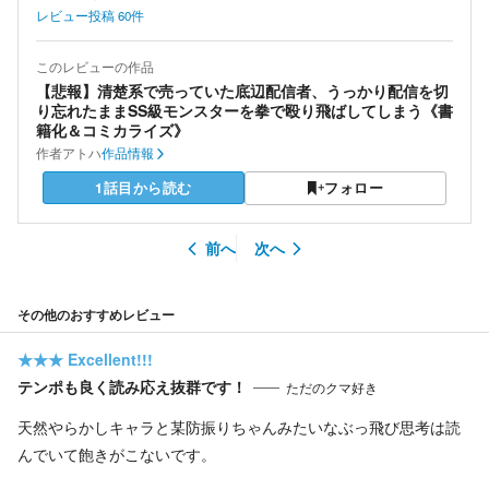
レビュー投稿
60
件
このレビューの作品
【悲報】清楚系で売っていた底辺配信者、うっかり配信を切
り忘れたままSS級モンスターを拳で殴り飛ばしてしまう《書
籍化＆コミカライズ》
作者
アトハ
作品情報
1話目から読む
フォロー
前へ
次へ
その他のおすすめレビュー
★★★
Excellent!!!
テンポも良く読み応え抜群です！
ただのクマ好き
天然やらかしキャラと某防振りちゃんみたいなぶっ飛び思考は読
んでいて飽きがこないです。