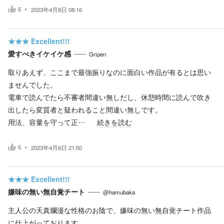
5
2023年4月8日 08:16
★★★
Excellent!!!
愛すべきイケイケ感
Gripen
取りあえず、ここまで最強振りなのに面白い作品が有るとは思い
ませんでした。
電車で読んでたら不審者間違い無しだし、休憩時間に読んで吹き
出したら変質者と疑われること間違い無しです。
用法、容量を守って正…
続きを読む
5
2023年4月6日 21:50
★★★
Excellent!!!
嫌味の無い無自覚チート
@hamubaka
主人公の天真爛漫な性格のお陰で、嫌味の無い無自覚チート作品
に仕上がっております。