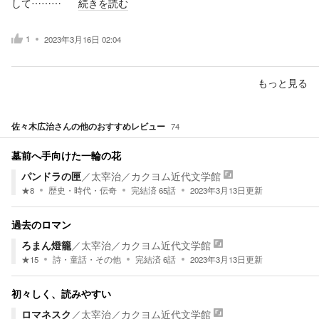
して………
続きを読む
1
2023年3月16日 02:04
もっと見る
佐々木広治
さんの他のおすすめレビュー
74
墓前へ手向けた一輪の花
パンドラの匣
／
太宰治
／
カクヨム近代文学館
★
8
歴史・時代・伝奇
完結済
65
話
2023年3月13日
更新
過去のロマン
ろまん燈籠
／
太宰治
／
カクヨム近代文学館
★
15
詩・童話・その他
完結済
6
話
2023年3月13日
更新
初々しく、読みやすい
ロマネスク
／
太宰治
／
カクヨム近代文学館