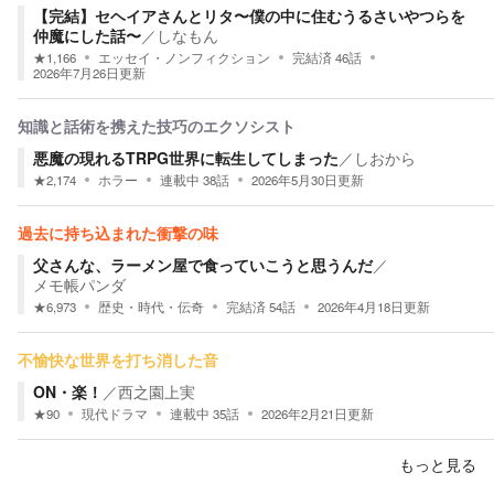
【完結】セヘイアさんとリタ〜僕の中に住むうるさいやつらを
仲魔にした話〜
／
しなもん
★
1,166
エッセイ・ノンフィクション
完結済
46
話
2026年7月26日
更新
知識と話術を携えた技巧のエクソシスト
悪魔の現れるTRPG世界に転生してしまった
／
しおから
★
2,174
ホラー
連載中
38
話
2026年5月30日
更新
過去に持ち込まれた衝撃の味
父さんな、ラーメン屋で食っていこうと思うんだ
／
メモ帳パンダ
★
6,973
歴史・時代・伝奇
完結済
54
話
2026年4月18日
更新
不愉快な世界を打ち消した音
ON・楽！
／
西之園上実
★
90
現代ドラマ
連載中
35
話
2026年2月21日
更新
もっと見る