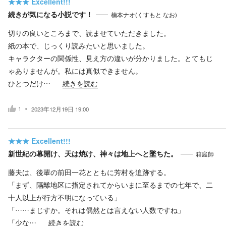
★★★
Excellent!!!
続きが気になる小説です！
楠本ナオ(くすもと なお)
切りの良いところまで、読ませていただきました。
紙の本で、じっくり読みたいと思いました。
キャラクターの関係性、見え方の違いが分かりました。とてもじ
ゃありませんが。私には真似できません。
ひとつだけ…
続きを読む
1
2023年12月19日 19:00
★★★
Excellent!!!
新世紀の幕開け、天は焼け、神々は地上へと墜ちた。
箱庭師
藤夫は、後輩の前田一花とともに芳村を追跡する。
「まず、隔離地区に指定されてからいまに至るまでの七年で、二
十人以上が行方不明になっている」
「……まじすか。それは偶然とは言えない人数ですね」
「少な…
続きを読む