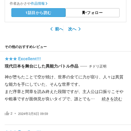
作者
あかさや
作品情報
1話目から読む
フォロー
前へ
次へ
その他のおすすめレビュー
★★★
Excellent!!!
現代日本を舞台にした異能力バトル作品
チドリ正明
神が堕ちたことで空が焼け、世界の全てに力が宿り、人々は異質
な能力を手にしていた、そんな世界です。
まだ序章と間章を読み終えた段階ですが、主人公は口振りこそや
や粗暴ですが面倒見が良いタイプで、誰とでも…
続きを読む
2
2024年3月6日 09:59