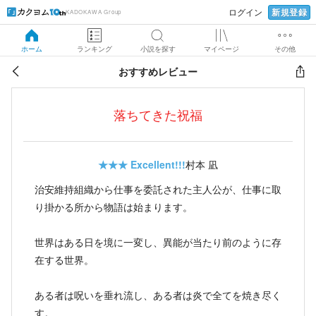
新規登録
ログイン
KADOKAWA Group
ホーム
ランキング
小説を探す
マイページ
その他
おすすめレビュー
落ちてきた祝福
★★★
Excellent!!!
村本 凪
治安維持組織から仕事を委託された主人公が、仕事に取
り掛かる所から物語は始まります。
世界はある日を境に一変し、異能が当たり前のように存
在する世界。
ある者は呪いを垂れ流し、ある者は炎で全てを焼き尽く
す。