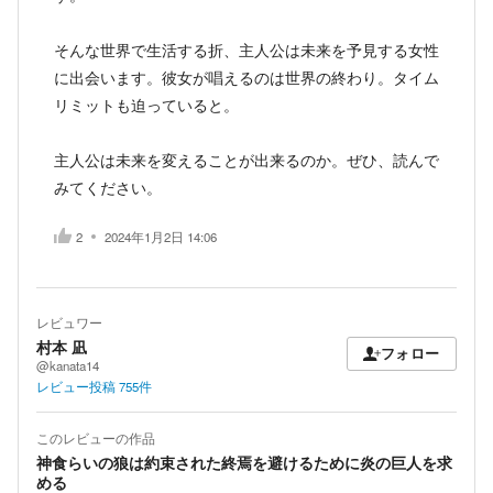
そんな世界で生活する折、主人公は未来を予見する女性
に出会います。彼女が唱えるのは世界の終わり。タイム
リミットも迫っていると。
主人公は未来を変えることが出来るのか。ぜひ、読んで
みてください。
2
2024年1月2日 14:06
レビュワー
村本 凪
フォロー
@kanata14
レビュー投稿
755
件
このレビューの作品
神食らいの狼は約束された終焉を避けるために炎の巨人を求
める