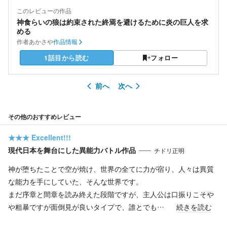
このレビューの作品
神食らいの狼は約束された終焉を避けるために炎の巨人を求
める
作者
あかさや
作品情報
1話目から読む
フォロー
前へ
次へ
その他のおすすめレビュー
★★★
Excellent!!!
現代日本を舞台にした異能力バトル作品
チドリ正明
神が堕ちたことで空が焼け、世界の全てに力が宿り、人々は異質
な能力を手にしていた、そんな世界です。
まだ序章と間章を読み終えた段階ですが、主人公は口振りこそや
や粗暴ですが面倒見が良いタイプで、誰とでも…
続きを読む