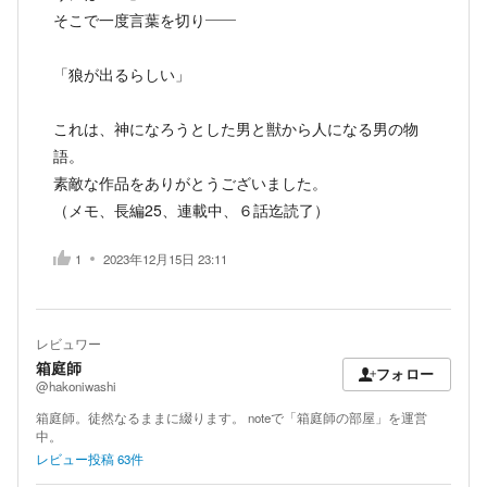
そこで一度言葉を切り――
「狼が出るらしい」
これは、神になろうとした男と獣から人になる男の物
語。
素敵な作品をありがとうございました。
（メモ、長編25、連載中、６話迄読了）
1
2023年12月15日 23:11
レビュワー
箱庭師
フォロー
@hakoniwashi
箱庭師。徒然なるままに綴ります。 noteで「箱庭師の部屋」を運営
中。
レビュー投稿
63
件