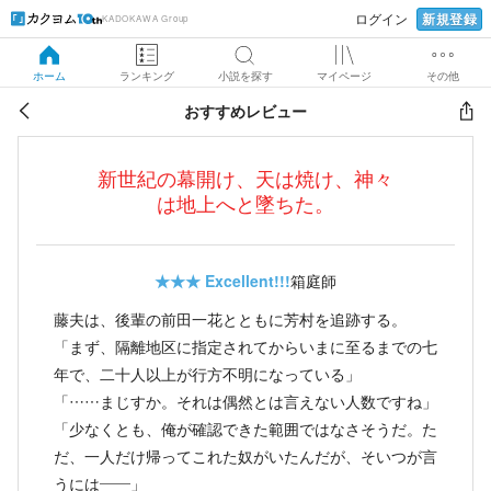
新規登録
ログイン
KADOKAWA Group
ホーム
ランキング
小説を探す
マイページ
その他
おすすめレビュー
新世紀の幕開け、天は焼け、神々
は地上へと墜ちた。
★★★
Excellent!!!
箱庭師
藤夫は、後輩の前田一花とともに芳村を追跡する。
「まず、隔離地区に指定されてからいまに至るまでの七
年で、二十人以上が行方不明になっている」
「……まじすか。それは偶然とは言えない人数ですね」
「少なくとも、俺が確認できた範囲ではなさそうだ。た
だ、一人だけ帰ってこれた奴がいたんだが、そいつが言
うには――」