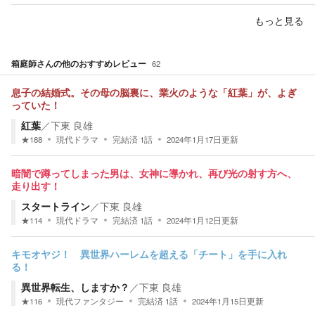
もっと見る
箱庭師
さんの他のおすすめレビュー
62
息子の結婚式。その母の脳裏に、業火のような「紅葉」が、よぎ
っていた！
紅葉
／
下東 良雄
★
188
現代ドラマ
完結済
1
話
2024年1月17日
更新
暗闇で蹲ってしまった男は、女神に導かれ、再び光の射す方へ、
走り出す！
スタートライン
／
下東 良雄
★
114
現代ドラマ
完結済
1
話
2024年1月12日
更新
キモオヤジ！ 異世界ハーレムを超える「チート」を手に入れ
る！
異世界転生、しますか？
／
下東 良雄
★
116
現代ファンタジー
完結済
1
話
2024年1月15日
更新