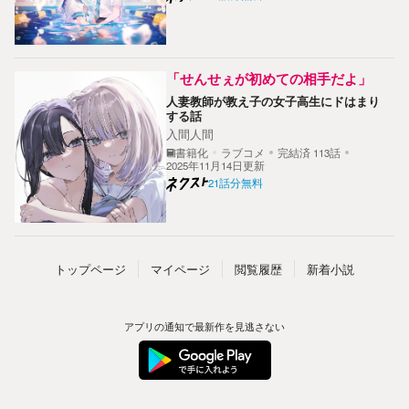
「せんせぇが初めての相手だよ」
人妻教師が教え子の女子高生にドはまり
する話
入間人間
書籍化
ラブコメ
完結済
113
話
2025年11月14日更新
21話分無料
トップ
ページ
マイページ
閲覧履歴
新着小説
アプリの通知で
最新作を
見逃さない