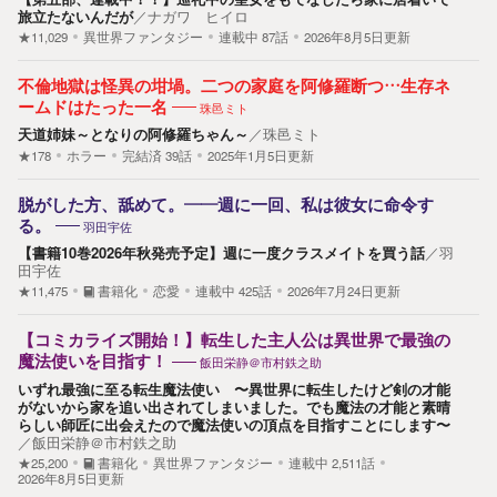
旅立たないんだが
／
ナガワ ヒイロ
★11,029
異世界ファンタジー
連載中
87
話
2026年8月5日更新
不倫地獄は怪異の坩堝。二つの家庭を阿修羅断つ…生存ネ
ームドはたった一名
珠邑ミト
天道姉妹～となりの阿修羅ちゃん～
／
珠邑ミト
★178
ホラー
完結済
39
話
2025年1月5日更新
脱がした方、舐めて。――週に一回、私は彼女に命令す
る。
羽田宇佐
【書籍10巻2026年秋発売予定】週に一度クラスメイトを買う話
／
羽
田宇佐
★11,475
書籍化
恋愛
連載中
425
話
2026年7月24日更新
【コミカライズ開始！】転生した主人公は異世界で最強の
魔法使いを目指す！
飯田栄静＠市村鉄之助
いずれ最強に至る転生魔法使い 〜異世界に転生したけど剣の才能
がないから家を追い出されてしまいました。でも魔法の才能と素晴
らしい師匠に出会えたので魔法使いの頂点を目指すことにします〜
／
飯田栄静＠市村鉄之助
★25,200
書籍化
異世界ファンタジー
連載中
2,511
話
2026年8月5日更新