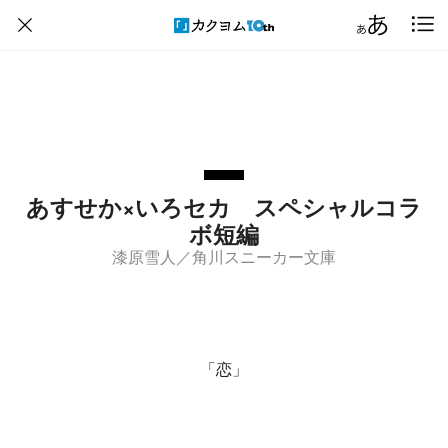
あすせか×いろセカ スペシャルコラ
ボ短編
漆原雪人／角川スニーカー文庫
「恋」