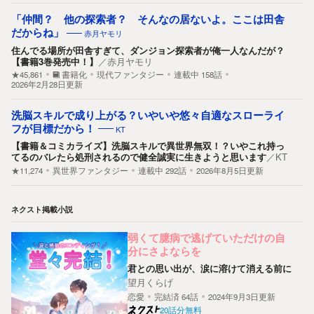
「仲間？ 他の探索者？ そんなの居ないよ。ここは田舎
だからね」
赤月ヤモリ
住んでる場所が田舎すぎて、ダンジョン探索者が俺一人なんだが？
【書籍3巻発売中！】
／
赤月ヤモリ
★45,861
書籍化
現代ファンタジー
連載中
158
話
2026年2月28日更新
洗脳スキルで成り上がる？いやいや悠々自適なスローライ
フが目標だから！
KT
【書籍＆コミカライズ】洗脳スキルで異世界無双！？いやこれ持っ
てるのバレたら処刑されるので健全誠実に生きようと思います
／
KT
★11,274
異世界ファンタジー
連載中
292
話
2026年8月5日更新
ネクスト掲載小説
弱くて臆病で逃げていただけの自
分にさよならを
君との思い出が、涙に溶けて消える前に
望月くらげ
恋愛
完結済
64
話
2024年9月3日更新
20話分無料