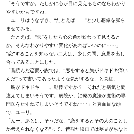
「そうですか。たしかに心が目に見えるものならわかり
やすいかもですね」
ユーリはうなずき、“たとえば……”と少し想像を膨ら
ませてみる。
「たとえば、“恋”をしたら心の色が変わって見えると
か。そんなわかりやすい変化があればいいのに……」
“恋”することを知らない二人は、少しの間、意見を出し
合ってみることにした。
「昔読んだ恋愛小説では、“恋をすると胸がドキドキ痛い
んだ”って書いてあったような気がするな」と真紅。
「胸がドキドキ……。動悸ですか？ それだと病気と間
違えてしまいそうです。病院か、治療の魔法か魔術の専
門医をたずねてしまいそうですね……」と真面目な顔
で、ユーリ。
「んー。あとは、そうだな。“恋をするとその人のことし
か考えられなくなる”って、昔観た映画では夢見がちなヒ