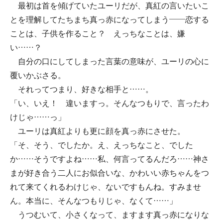
最初は首を傾げていたユーリだが、真紅の言いたいこ
とを理解してたちまち真っ赤になってしまう――恋する
ことは、子供を作ること？ えっちなことは、嫌
い……？
自分の口にしてしまった言葉の意味が、ユーリの心に
覆いかぶさる。
それってつまり、好きな相手と……。
「い、いえ！ 違いますっ。そんなつもりで、言ったわ
けじゃ……っ」
ユーリは真紅よりも更に顔を真っ赤にさせた。
「そ、そう、でしたか。え、えっちなこと、でした
か……そうですよね……私、何言ってるんだろ……神さ
まが好き合う二人にお似合いな、かわいい赤ちゃんをつ
れて来てくれるわけじゃ、ないですもんね。すみませ
ん。本当に、そんなつもりじゃ、なくて……」
うつむいて、小さくなって、ますます真っ赤になりな