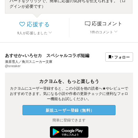
ハートをクリックで、簡単に応援の気持ちを伝えられます。（ロ
グインが必要です）
応援する
応援コメント
1
件
のコメント
9
人
が応援しました
あすせか×いろセカ スペシャルコラボ短編
フォロー
漆原雪人／角川スニーカー文庫
@sneaker
カクヨムを、もっと楽しもう
カクヨムにユーザー登録すると、この小説を他の読者へ★やレビューで
おすすめできます。気になる小説や作者の更新チェックに便利なフォロ
ー機能もお試しください。
新規ユーザー
登録
（
無料
）
簡単に登録できます