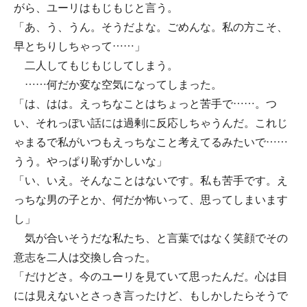
がら、ユーリはもじもじと言う。
「あ、う、うん。そうだよな。ごめんな。私の方こそ、
早とちりしちゃって……」
二人してもじもじしてしまう。
……何だか変な空気になってしまった。
「は、はは。えっちなことはちょっと苦手で……。つ
い、それっぽい話には過剰に反応しちゃうんだ。これじ
ゃまるで私がいつもえっちなこと考えてるみたいで……
うう。やっぱり恥ずかしいな」
「い、いえ。そんなことはないです。私も苦手です。え
っちな男の子とか、何だか怖いって、思ってしまいます
し」
気が合いそうだな私たち、と言葉ではなく笑顔でその
意志を二人は交換し合った。
「だけどさ。今のユーリを見ていて思ったんだ。心は目
には見えないとさっき言ったけど、もしかしたらそうで