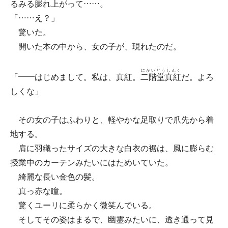
るみる膨れ上がって……。
「……え？」
驚いた。
開いた本の中から、女の子が、現れたのだ。
にかいどうしんく
「――はじめまして。私は、真紅。
二階堂真紅
だ。よろ
しくな」
その女の子はふわりと、軽やかな足取りで爪先から着
地する。
肩に羽織ったサイズの大きな白衣の裾は、風に膨らむ
授業中のカーテンみたいにはためいていた。
綺麗な長い金色の髪。
真っ赤な瞳。
驚くユーリに柔らかく微笑んでいる。
そしてその姿はまるで、幽霊みたいに、透き通って見