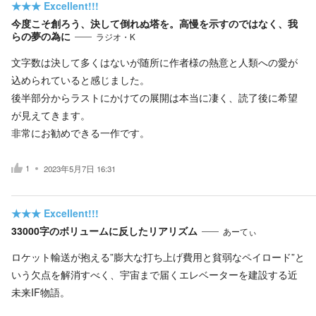
★★★
Excellent!!!
今度こそ創ろう、決して倒れぬ塔を。高慢を示すのではなく、我
らの夢の為に
ラジオ・K
文字数は決して多くはないが随所に作者様の熱意と人類への愛が
込められていると感じました。
後半部分からラストにかけての展開は本当に凄く、読了後に希望
が見えてきます。
非常にお勧めできる一作です。
1
2023年5月7日 16:31
★★★
Excellent!!!
33000字のボリュームに反したリアリズム
あーてぃ
ロケット輸送が抱える”膨大な打ち上げ費用と貧弱なペイロード”と
いう欠点を解消すべく、宇宙まで届くエレベーターを建設する近
未来IF物語。