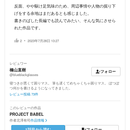
反面、やや駆け足気味のため、周辺事情や人物の掘り下
げをする余地はまだあるとも感じました。
書きのばした長編でも読んでみたい、そんな気にさせら
れた作品です。
2
2023年7月28日 13:27
レビュワー
橋山直樹
フォロー
@blueblackglasses
寝つきが悪くて困りマス。 筆も遅くてめちゃくちゃ困りマス。 ぽつぽ
つ何かを書けるようになってきました。
レビュー投稿
73
件
このレビューの作品
PROJECT BABEL
作者
北澤有司
作品情報
1話目から読む
フォロー