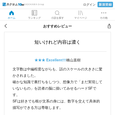
新規登録
ログイン
KADOKAWA Group
ホーム
ランキング
小説を探す
マイページ
その他
おすすめレビュー
短いけれど内容は濃く
★★★
Excellent!!!
橋山直樹
文字数は中編程度ながらも、話のスケールの大きさに驚
かされました。
確かな知識で裏打ちをしつつ、想像力で「まだ実現して
いないもの」を読者の脳に描いてみせるハードSFで
す。
SFは好きでも根が文系の身には、数字を交えて具体的
描写ができる方は尊敬します。