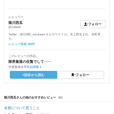
レビュワー
猿川西瓜
フォロー
@cube3d
Twitter：@CUBE_sarukawa サルカワスイカ。氷上郡生まれ。谷町育
ち。
レビュー投稿
383
件
このレビューの作品
限界集落の生贄でして……
作者
春海水亭
作品情報
1話目から読む
フォロー
猿川西瓜
さんの他のおすすめレビュー
382
名前について思うこと