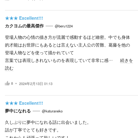
★★★
Excellent!!!
カクヨムの最高傑作
@beru1224
登場人物の心情の描き方が流麗で感動するほど緻密。中でも身体
的才能はお世辞にもあるとは言えない主人公の苦難、葛藤を他の
登場人物などを使って描かれていて
言葉では表現しきれないものを表現していて非常に感…
続きを
読む
8
2024年2月13日 01:13
★★★
Excellent!!!
夢中になれる
@katuraneko
久しぶりに夢中になれる話に出会いました。
話が丁寧でとても好きです。
これからも頑張って欲しいです！