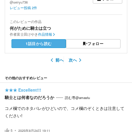
@seiryu736
レビュー投稿
2
件
このレビューの作品
何がために騎士は立つ
作者
富士田けやき
作品情報
1話目から読む
フォロー
前へ
次へ
その他のおすすめレビュー
★★★
Excellent!!!
騎士とは何者なのだろうか
読む専@amastu
コメ欄でのネタバレがひどいので、コメ欄のぞくときは注意して
ください!
5
2025年8月24日 19:11