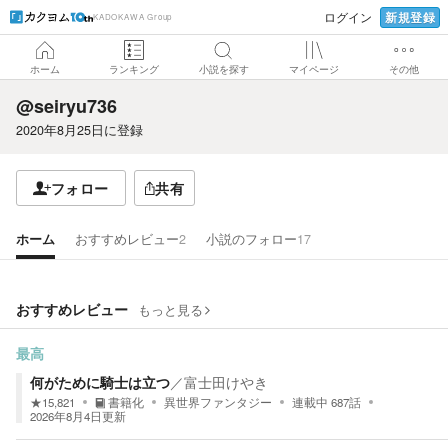
新規登録
ログイン
KADOKAWA Group
ホーム
ランキング
小説を探す
マイページ
その他
@seiryu736
2020年8月25日
に登録
フォロー
共有
ホーム
おすすめレビュー
2
小説のフォロー
17
おすすめレビュー
もっと見る
最高
何がために騎士は立つ
／
富士田けやき
★
15,821
書籍化
異世界ファンタジー
連載中
687
話
2026年8月4日
更新