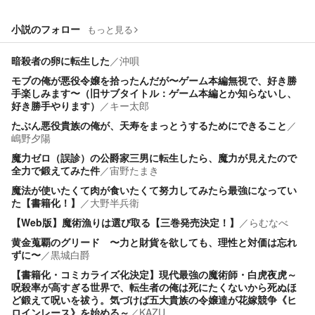
小説のフォロー
もっと見る
暗殺者の卵に転生した
／
沖唄
モブの俺が悪役令嬢を拾ったんだが〜ゲーム本編無視で、好き勝
手楽しみます〜（旧サブタイトル：ゲーム本編とか知らないし、
好き勝手やります）
／
キー太郎
たぶん悪役貴族の俺が、天寿をまっとうするためにできること
／
嶋野夕陽
魔力ゼロ（誤診）の公爵家三男に転生したら、魔力が見えたので
全力で鍛えてみた件
／
宙野たまき
魔法が使いたくて肉が食いたくて努力してみたら最強になってい
た【書籍化！】
／
大野半兵衛
【Web版】魔術漁りは選び取る【三巻発売決定！】
／
らむなべ
黄金蒐覇のグリード 〜力と財貨を欲しても、理性と対価は忘れ
ずに〜
／
黒城白爵
【書籍化・コミカライズ化決定】現代最強の魔術師・白虎夜虎～
呪殺率が高すぎる世界で、転生者の俺は死にたくないから死ぬほ
ど鍛えて呪いを祓う。気づけば五大貴族の令嬢達が花嫁競争《ヒ
ロインレース》を始める～
／
KAZU