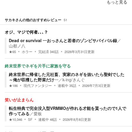
もっと見る
サカキ
さんの他のおすすめレビュー
51
オジ、マジで何者､､､？
Dead or survival ―おっさんと若者のゾンビサバイバル録
／
山都ノ八
★
65
ホラー
完結済
340
話
2026年3月31日
更新
終末世界でネギを片手に家族を守る
終末世界に帰省した元社畜、実家のネギを抜いたら聖剣でした
～俺が収穫した野菜だけ…
／
k-ing/きんぐ
★
186
現代ファンタジー
連載中
35
話
2026年7月3日
更新
笑いが止まらん
転生特典で完全没入型VRMMOが作れる才能を貰ったので1人で
作ってみる
／
愛板
★
10,346
SF
連載中
48
話
2026年8月8日
更新