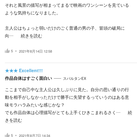
それと風景の描写が相まってまるで映画のワンシーンを見ている
ような気持ちになりました。
主人公はちょっと弱いだけのごく普通の男の子、冒頭の破局に
向…
続きを読む
5
2021年8月14日 12:58
★★★
Excellent!!!
作品自体はすごく面白い
スパルタンEX
ここまで自己中な主人公は久しぶりに見た。自分の思い通りの行
動を相手がしなかっただけで勝手に失望するっていうのはある意
味モラハラみたいな感じかな？
でも作品自体は心理描写がとても上手くひきこまれるさく…
続
きを読む
5
2021年8月7日 14:34