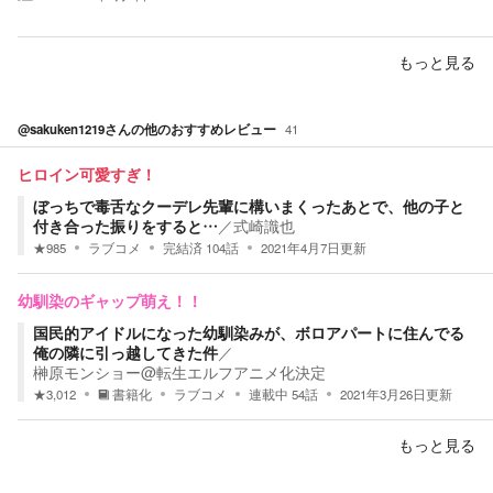
もっと見る
@sakuken1219
さんの他のおすすめレビュー
41
ヒロイン可愛すぎ！
ぼっちで毒舌なクーデレ先輩に構いまくったあとで、他の子と
付き合った振りをすると…
／
式崎識也
★
985
ラブコメ
完結済
104
話
2021年4月7日
更新
幼馴染のギャップ萌え！！
国民的アイドルになった幼馴染みが、ボロアパートに住んでる
俺の隣に引っ越してきた件
／
榊原モンショー@転生エルフアニメ化決定
★
3,012
書籍化
ラブコメ
連載中
54
話
2021年3月26日
更新
もっと見る