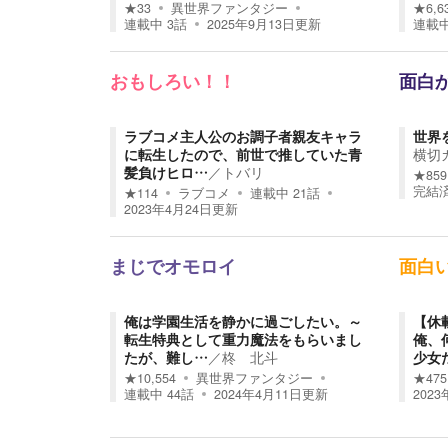
★
33
異世界ファンタジー
★
6,6
連載中
3
話
2025年9月13日
更新
連載
おもしろい！！
面白
ラブコメ主人公のお調子者親友キャラ
世界
に転生したので、前世で推していた青
横切
髪負けヒロ…
／
トバリ
★
859
完結
★
114
ラブコメ
連載中
21
話
2023年4月24日
更新
まじでオモロイ
面白
俺は学園生活を静かに過ごしたい。～
【休
転生特典として重力魔法をもらいまし
俺、
たが、難し…
／
柊 北斗
少女
★
10,554
異世界ファンタジー
★
475
連載中
44
話
2024年4月11日
更新
2023