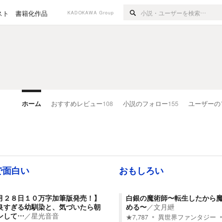
スト
書籍化作品
KADOKAWA Group
ホーム
おすすめレビュー
108
小説のフォロー
155
ユーザーの
で面白い
おもしろい
月２８日１０万字加筆版発売！】
白銀の魔術師〜転生したから
良すぎる幼馴染と、気づいたら朝
める〜
／
文月紲
ンして…
／
星光音音
★
7,787
異世界ファンタジー