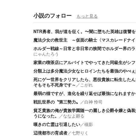
小説のフォロー
もっと見る
NTR勇者、我が道を征く。〜闇に堕ちた英雄は復讐を
魔法少女の救世主 ～仮面の騎士〈マスカレードナイ
ホルダー戦線～日常と非日常の狭間でホルダー界のラ
にゃんたろう
家業の喫茶店にアルバイトでやってきた同級生がシフ
分類上は多分魔法少女なヒロインたちを最強のやべぇ
死にゲー世界をクリアしたら、悪役貴族に転生したん
そもそも不死身です～
／
こがれ
最弱の猫ですが、進化を繰り返せば最強になれますか
戦乱世界の〝第三勢力〟
／
白神 怜司
貧乏貴族の俺が貴族学園随一の麗しき公爵令嬢と偽装
うになった。
／
ななよ廻る
嘆きの亡霊は引退したい
／
槻影
辺境都市の育成者
／
七野りく