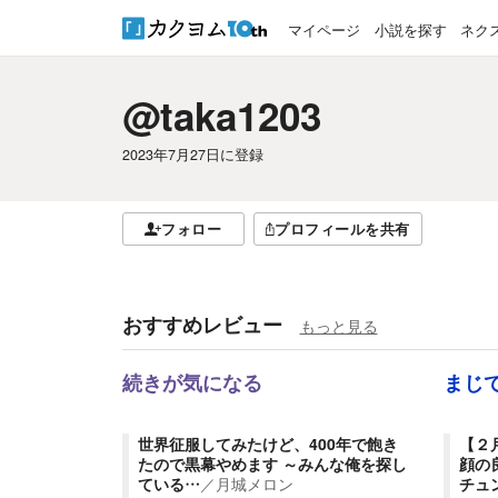
マイページ
小説を探す
ネク
@taka1203
2023年7月27日
に登録
フォロー
プロフィールを共有
おすすめレビュー
もっと見る
続きが気になる
まじ
世界征服してみたけど、400年で飽き
【２
たので黒幕やめます ～みんな俺を探し
顔の
ている…
／
月城メロン
チュ