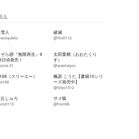
見る
野雪人
破滅
anoyukito
@rito0112
おぞら@『無限再生』9
太田栗栖（おおたくり
3日頃発売！
す）
zora-31
@araetaiyou
a168（スリーエー）
楓原 こうた【書籍10シリ
ーズ発売中】
a168
@hiiyo1012
岐丘しゅろ
サメ狐
uro0112
@foxmilk