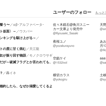
ユーザーのフォロー
もっと
誓う〜
／
αβｰアルファベータｰ
佐々木鏡石@角川スニー
天
カー文庫より発売中
@am
ト仮面〉～
／
ウスバー
@Kyouseki_Sasaki
ンキングを駆け上がる～
／
夜桜ユノ
あ
月1
@yozakurayuno
トの度に甘く病む
／
天江龍
@Ao
奴が振り回す物語
／
モノクロウサギ
空戯ケイ
aa
だが～破滅フラグとか言われても、
@1532ivol
@aa
？
／
轟イネ
横切カラス
土
@yokogiru
@sy
婚約したら、なぜか溺愛してくるよ