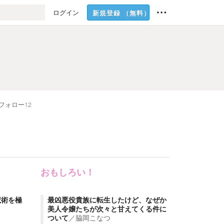
ログイン
新規登録
（無料）
フォロー
12
おもしろい！
魔術を極
最凶悪役貴族に転生したけど、なぜか
美人令嬢たちが次々と甘えてくる件に
ついて
／
脇岡こなつ