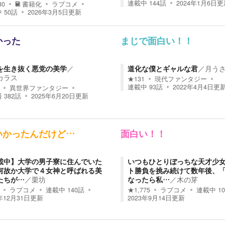
連載中
144
話
2024年1月6日
更
30
書籍化
ラブコメ
中
50
話
2026年3月5日
更新
かった
まじで面白い！！
を生き抜く悪党の美学
／
道化な僕とギャルな君
／
月う
カラス
★
131
現代ファンタジー
連載中
93
話
2022年4月4日
更
異世界ファンタジー
済
382
話
2025年6月20日
更新
いかったんだけど…
面白い！！
載中】大学の男子寮に住んでいた
いつもひとりぼっちな天才少
何故か大学で４女神と呼ばれる美
ト勝負を挑み続けて数年後、
たちが…
／
栗坊
なったら私…
／
木の芽
ラブコメ
連載中
140
話
★
1,775
ラブコメ
連載中
10
年12月31日
更新
2023年9月14日
更新