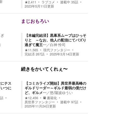
新
★
2,411
ラブコメ
連載中
35
話
2023年5月11日
更新
まじおもろい
さぎ
【本編完結済】黒幕系ムーブはひっそ
りと ～なお、他人の配信にてバズり
過ぎて魔王…
／
白神 怜司
新
★
11,565
現代ファンタジー
完結済
267
話
2025年3月14日
更新
続きをかいてくれぇ〜
女にテス
【コミカライズ開始】異世界最高峰の
「いつに
ギルドリーダー～ギルド最弱の僕だけ
ど、ギルメ…
／
悠/陽波ゆうい
話
★
12,456
書籍化
異世界ファンタジー
連載中
97
話
2025年11月24日
更新