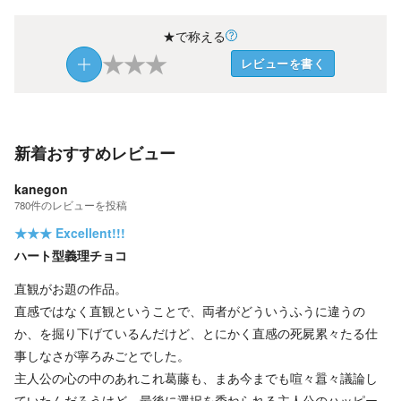
★で称える
★
★
★
レビューを書く
新着おすすめレビュー
kanegon
780
件の
レビューを投稿
★★★
Excellent!!!
ハート型義理チョコ
直観がお題の作品。
直感ではなく直観ということで、両者がどういうふうに違うの
か、を掘り下げているんだけど、とにかく直感の死屍累々たる仕
事しなさが寧ろみごとでした。
主人公の心の中のあれこれ葛藤も、まあ今までも喧々囂々議論し
ていたんだろうけど、最後に選択を委ねられる主人公のハッピー