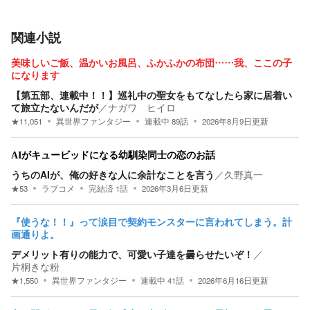
関連小説
美味しいご飯、温かいお風呂、ふかふかの布団……我、ここの子
になります
【第五部、連載中！！】巡礼中の聖女をもてなしたら家に居着い
て旅立たないんだが
／
ナガワ ヒイロ
★
11,051
異世界ファンタジー
連載中
89
話
2026年8月9日
更新
AIがキュービッドになる幼馴染同士の恋のお話
うちのAIが、俺の好きな人に余計なことを言う
／
久野真一
★
53
ラブコメ
完結済
1
話
2026年3月6日
更新
『使うな！！』って涙目で契約モンスターに言われてしまう。計
画通りよ。
デメリット有りの能力で、可愛い子達を曇らせたいぞ！
／
片桐きな粉
★
1,550
異世界ファンタジー
連載中
41
話
2026年6月16日
更新