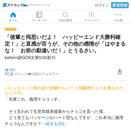
新規登録
ログイン
KADOKAWA Group
ホーム
ランキング
小説を探す
マイページ
その他
「後輩と両思いだよ！ ハッピーエンド大勝利確
定！」と直感が言うが、その他の感情が「はやまる
な！ お前の勘違いだ！」とうるさい。
kattern@GCN文庫5/20新刊
★
101
7
応援コメント
46
小説のフォロワー
バレンタインに照れ顔で後輩からハート型義理チョコを渡された
んじゃが。
「先輩これ、義理チョコっす」
そう言われて生意気猫系後輩からチョコを貰った僕。
どう見てもパッケージがハート型なんですが、これ本当に義理
チョコなんですか？
…続きを読む