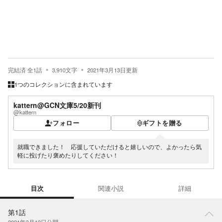
完結済
全
1
話
3,910
文字
2021年3月13日
更新
1つのコレクションに含まれています
kattern@GCN文庫5/20新刊
@kattern
フォロー
ギフトを贈る
就職できました！ 応援していただけると嬉しいので、よかったら気
軽に投げたり褒めたりしてください！
目次
関連小説
詳細
目次
第1話
2021年3月12日
公開