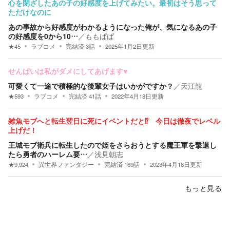
心を閉ざしたあの子の好感度を上げてみたい。最初はそう思って
ただけなのに
あの事故から好感度がわかるようになった俺が、気になるあの子
の好感度を0から10…
／
ももぱぱ
★
45
ラブコメ
完結済
3
話
2025年1月2日
更新
せんぱいは私がダメにしてあげます♥
可愛くて一途で積極的な後輩女子はいかがですか？
／
天江龍
★
593
ラブコメ
完結済
41
話
2022年4月18日
更新
雑魚モブへと転生翌日に死にイベントだと⁉ 今日は徹夜でレベル
上げだ！
王城モブ衛兵に転生したので姫をさらおうとする魔王軍を撃退し
たら勇者のハーレム要…
／
浅見朝志
★
9,924
異世界ファンタジー
完結済
169
話
2023年4月18日
更新
もっと見る