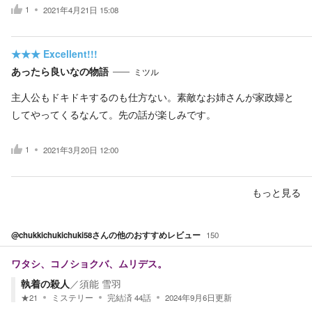
1
2021年4月21日 15:08
★★★
Excellent!!!
あったら良いなの物語
ミツル
主人公もドキドキするのも仕方ない。素敵なお姉さんが家政婦と
してやってくるなんて。先の話が楽しみです。
1
2021年3月20日 12:00
もっと見る
@chukkichukichuki58
さんの他のおすすめレビュー
150
ワタシ、コノショクバ、ムリデス。
執着の殺人
／
須能 雪羽
★
21
ミステリー
完結済
44
話
2024年9月6日
更新