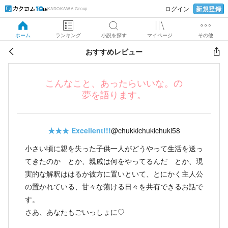
新規登録
ログイン
KADOKAWA Group
ホーム
ランキング
小説を探す
マイページ
その他
おすすめレビュー
こんなこと、あったらいいな。の
夢を語ります。
★★★
Excellent!!!
@chukkichukichuki58
小さい頃に親を失った子供一人がどうやって生活を送っ
てきたのか とか、親戚は何をやってるんだ とか、現
実的な解釈ははるか彼方に置いといて、とにかく主人公
の置かれている、甘々な蕩ける日々を共有できるお話で
す。
さあ、あなたもごいっしょに♡