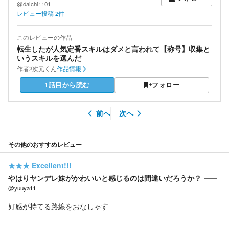
@daichi1101
レビュー投稿
2
件
このレビューの作品
転生したが人気定番スキルはダメと言われて【称号】収集と
いうスキルを選んだ
作者
2次元くん
作品情報
1話目から読む
フォロー
前へ
次へ
その他のおすすめレビュー
★★★
Excellent!!!
やはりヤンデレ妹がかわいいと感じるのは間違いだろうか？
@yuuya11
好感が持てる路線をおなしゃす