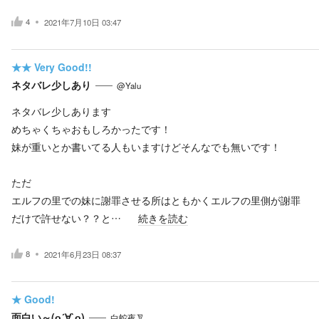
4
2021年7月10日 03:47
★★
Very Good!!
ネタバレ少しあり
@Yalu
ネタバレ少しあります
めちゃくちゃおもしろかったです！
妹が重いとか書いてる人もいますけどそんなでも無いです！
ただ
エルフの里での妹に謝罪させる所はともかくエルフの里側が謝罪
だけで許せない？？と…
続きを読む
8
2021年6月23日 08:37
★
Good!
面白い～(о´∀`о)
白蛇夜叉