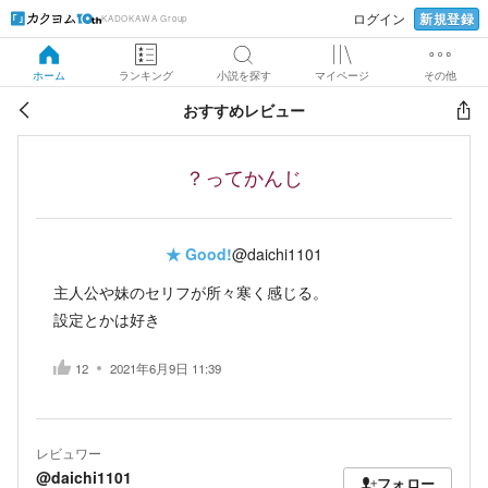
新規登録
ログイン
KADOKAWA Group
ホーム
ランキング
小説を探す
マイページ
その他
おすすめレビュー
？ってかんじ
★
Good!
@daichi1101
主人公や妹のセリフが所々寒く感じる。
設定とかは好き
12
2021年6月9日 11:39
レビュワー
@daichi1101
フォロー