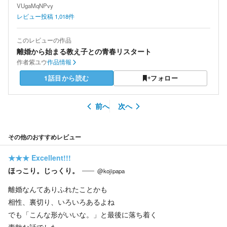
VUgaMqNPvy
レビュー投稿
1,018
件
このレビューの作品
離婚から始まる教え子との青春リスタート
作者
紫ユウ
作品情報
1話目から読む
フォロー
前へ
次へ
その他のおすすめレビュー
★★★
Excellent!!!
ほっこり。じっくり。
@kojipapa
離婚なんてありふれたことかも
相性、裏切り、いろいろあるよね
でも「こんな形がいいな。」と最後に落ち着く
素敵な話でした