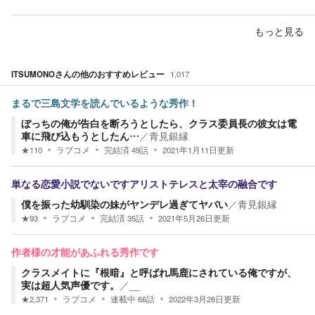
もっと見る
ITSUMONO
さんの他のおすすめレビュー
1,017
まるで三島文学を読んでいるような秀作！
ぼっちの俺が告白を断ろうとしたら、クラス委員長の彼女は電
車に飛び込もうとしたん…
／
青見銀縁
★
110
ラブコメ
完結済
49
話
2021年1月11日
更新
単なる恋愛小説でないですアリストテレスと太宰の融合です
僕を振った幼馴染の妹がヤンデレ過ぎてヤバい
／
青見銀縁
★
93
ラブコメ
完結済
35
話
2021年5月26日
更新
作者様の才能があふれる秀作です
クラスメイトに『根暗』と呼ばれ馬鹿にされている俺ですが、
実は超人気声優です。
／
__
★
2,371
ラブコメ
連載中
66
話
2022年3月28日
更新