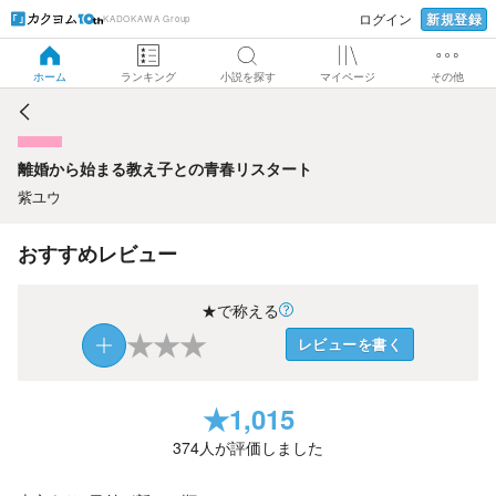
新規登録
ログイン
KADOKAWA Group
離婚から始まる教え子との青春リスタート
ホーム
ランキング
小説を探す
マイページ
その他
離婚から始まる教え子との青春リスタート
紫ユウ
おすすめレビュー
★で称える
★
★
★
レビューを書く
★
1,015
374
人が評価しました