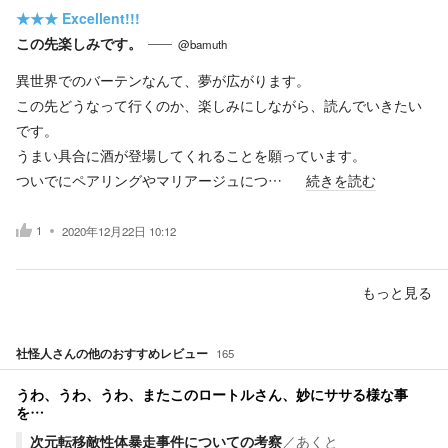
★★★
Excellent!!!
この先楽しみです。
@bamuth
異世界でのバーテンなんて、夢が広がります。
この先どうなって行くのか、楽しみにしながら、読んでいきたい
です。
うまい具合に酒が登場してくれることを願っています。
ついでにペアリングやマリアージュにつ…
続きを読む
1
2020年12月22日 10:12
もっと見る
社怪人
さんの他のおすすめレビュー
165
うわ、うわ、うわ、またこのロートルさん、妙にササる様な事
を…
次元転移敵性体暴走事件についての考察
／
あくと