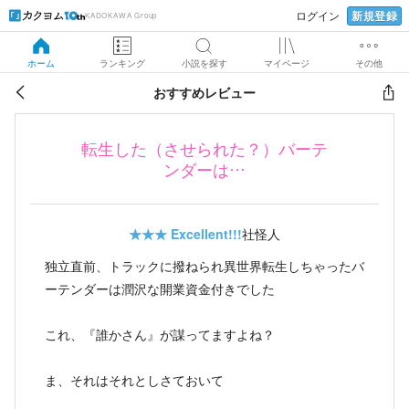
新規登録
ログイン
KADOKAWA Group
ホーム
ランキング
小説を探す
マイページ
その他
おすすめレビュー
転生した（させられた？）バーテ
ンダーは…
★★★
Excellent!!!
社怪人
独立直前、トラックに撥ねられ異世界転生しちゃったバ
ーテンダーは潤沢な開業資金付きでした
これ、『誰かさん』が謀ってますよね？
ま、それはそれとしさておいて