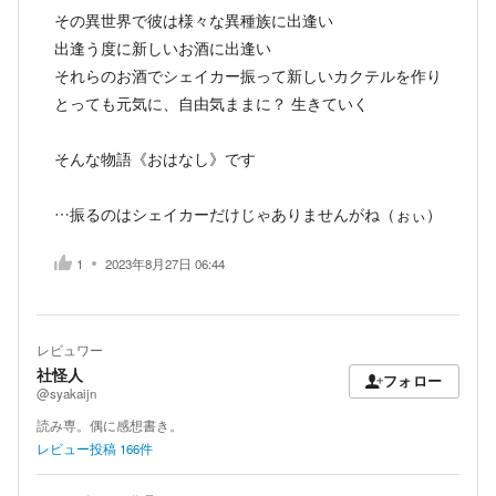
その異世界で彼は様々な異種族に出逢い
出逢う度に新しいお酒に出逢い
それらのお酒でシェイカー振って新しいカクテルを作り
とっても元気に、自由気ままに？ 生きていく
そんな物語《おはなし》です
…振るのはシェイカーだけじゃありませんがね（ぉぃ）
1
2023年8月27日 06:44
レビュワー
社怪人
フォロー
@syakaijn
読み専。偶に感想書き。
レビュー投稿
166
件