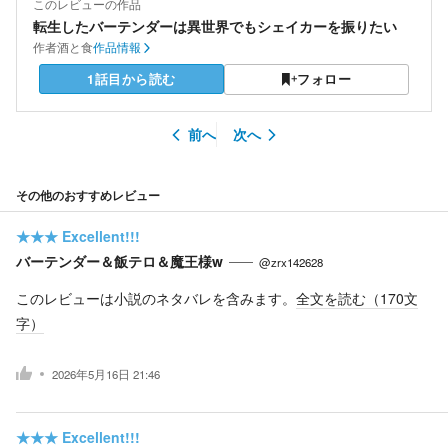
このレビューの作品
転生したバーテンダーは異世界でもシェイカーを振りたい
作者
酒と食
作品情報
1話目から読む
フォロー
前へ
次へ
その他のおすすめレビュー
★★★
Excellent!!!
バーテンダー＆飯テロ＆魔王様w
@zrx142628
このレビューは小説のネタバレを含みます。
全文を読む（
170
文
字）
2026年5月16日 21:46
★★★
Excellent!!!