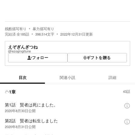
残酷描写有り
暴力描写有り
完結済
全
185
話
398,514
文字
2022年12月31日
更新
えぞぎんぎつね
@ezogingitune
フォロー
ギフトを贈る
目次
関連小説
詳細
目次
1章
43話
第1話 賢者は死にました。
2020年8月30日
公開
第2話 賢者は転生しました
2020年8月31日
公開