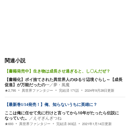
関連小説
【書籍発売中】生き物は成長させ過ぎると、し〇んだぜ？
【書籍化】ポイ捨てされた異世界人のゆるり辺境ぐらし～【成長
促進】が万能だったの…
／
夢・風魔
★
2,795
異世界ファンタジー
完結済
171
話
2024年9月28日
更新
【最新巻1/14発売！】俺、知らないうちに英雄に？
ここは俺に任せて先に行けと言ってから10年がたったら伝説に
なっていた。
／
えぞぎんぎつね
★
693
異世界ファンタジー
完結済
303
話
2021年1月14日
更新