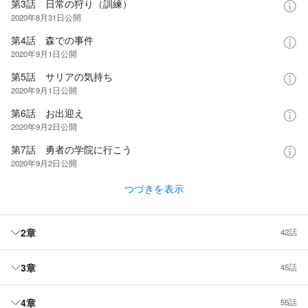
第3話 日常の狩り（訓練）
2020年8月31日
公開
第4話 森での事件
2020年9月1日
公開
第5話 サリアの気持ち
2020年9月1日
公開
第6話 お出迎え
2020年9月2日
公開
第7話 勇者の学院に行こう
2020年9月2日
公開
つづきを表示
2章
42話
3章
45話
4章
55話