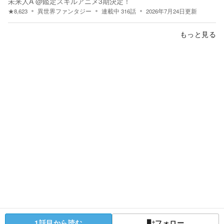
未来人A @鑑定スキルアニメ3期決定！
★
8,623
異世界ファンタジー
連載中
316
話
2026年7月24日
更新
もっと見る
1話目から読む
フォロー