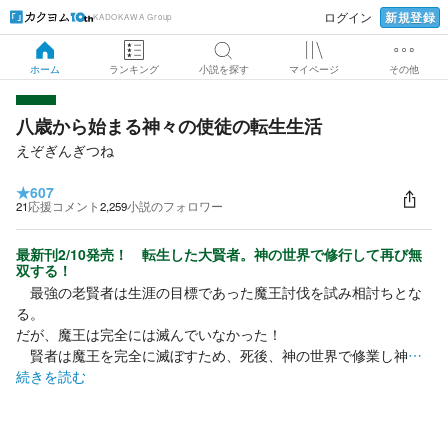
新規登録
ログイン
KADOKAWA Group
ホーム
ランキング
小説を探す
マイページ
その他
八歳から始まる神々の使徒の転生生活
えぞぎんぎつね
★
607
21
応援コメント
2,259
小説のフォロワー
最新刊2/10発売！ 転生した大賢者。神の世界で修行して再び無
双する！
最強の老賢者は生涯の目標であった魔王討伐を試み相討ちとな
る。
だが、魔王は完全には滅んでいなかった！
賢者は魔王を完全に滅ぼすため、死後、神の世界で修業し神
…
続きを読む