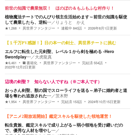
前世の知識で農業無双！ ほのぼの＆もふもふな村作り！
植物魔法チートでのんびり領主生活始めます～前世の知識を駆使
して農業したら、逆転…
／
りょうと かえ
★
1,268
異世界ファンタジー
連載中
840
話
2026年8月1日
更新
【１千万PV感謝！】日の本一の剣士、異世界チートに挑む
エルフに転生した元剣聖、レベル１から剣を極める -Hero
Swordplay…
／
大虎龍真
★
6,461
書籍化
異世界ファンタジー
完結済
554
話
2022年12月2日
更新
辺境の剣聖？ 知らない人ですね（※ご本人です）
おっさん剣聖、獣の国でスローライフを送る～弟子に婚約者と道
場を奪われ追放された…
／
茨木野
★
1,954
異世界ファンタジー
完結済
153
話
2024年10月15日
更新
【アニメ2期放送開始】鑑定スキルを駆使した領地運営！
転生貴族、鑑定スキルで成り上がる～弱小領地を受け継いだの
で、優秀な人材を増やし…
／