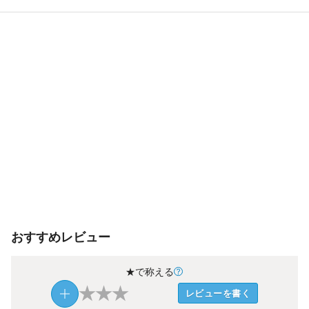
おすすめレビュー
★で称える
★
★
★
レビューを書く