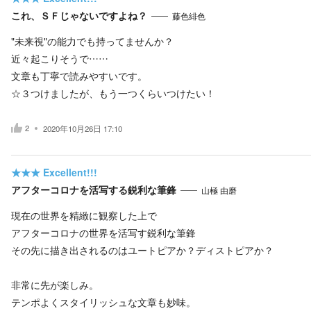
これ、ＳＦじゃないですよね？
藤色緋色
"未来視"の能力でも持ってませんか？
近々起こりそうで……
文章も丁寧で読みやすいです。
☆３つけましたが、もう一つくらいつけたい！
2
2020年10月26日 17:10
★★★
Excellent!!!
アフターコロナを活写する鋭利な筆鋒
山極 由磨
現在の世界を精緻に観察した上で
アフターコロナの世界を活写す鋭利な筆鋒
その先に描き出されるのはユートピアか？ディストピアか？
非常に先が楽しみ。
テンポよくスタイリッシュな文章も妙味。