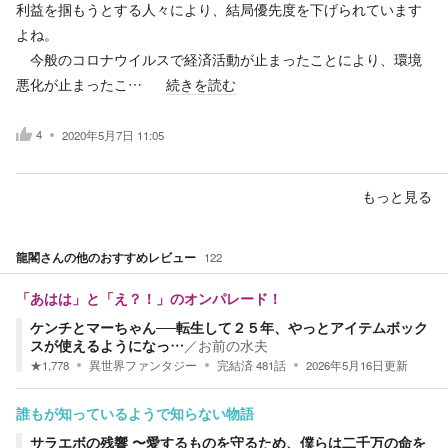
利益を掴もうとする人々により、結局優先度を下げられています
よね。
今般のコロナウイルスで経済活動が止まったことにより、環境
悪化が止まったこ…
続きを読む
4
2020年5月7日 11:05
もっと見る
龍閣
さんの他のおすすめレビュー
122
「あはは」と「え？！」のオンパレード！
ケンチとマーちゃん──転生して２５年、やっとアイテムボック
スが使えるようになっ…
／
お前の水夫
★
1,778
異世界ファンタジー
完結済
481
話
2026年5月16日
更新
誰もが知っているようで知らない物語
サラエボの残響 〜愛するものを守るため、僕らは二千万の命を