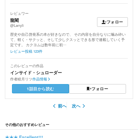
レビュワー
龍閣
フォロー
@Larryli
歴史や自己啓発系の本が好きなので、 その内容を自分なりに噛み砕い
て、軽く・サクッと、そして少しクスッとできる形で連載していく予
定です。 カクヨムは数年前に初…
レビュー投稿
123
件
このレビューの作品
インサイド・シュローダー
作者
睦月リツ
作品情報
1話目から読む
フォロー
前へ
次へ
その他のおすすめレビュー
★★★
Excellent!!!