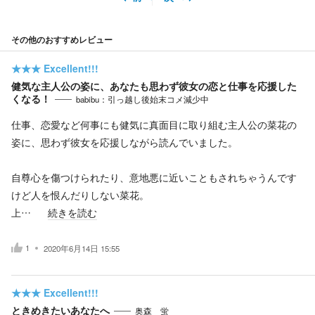
その他のおすすめレビュー
★★★
Excellent!!!
健気な主人公の姿に、あなたも思わず彼女の恋と仕事を応援した
くなる！
babibu：引っ越し後始末コメ減少中
仕事、恋愛など何事にも健気に真面目に取り組む主人公の菜花の
姿に、思わず彼女を応援しながら読んでいました。
自尊心を傷つけられたり、意地悪に近いこともされちゃうんです
けど人を恨んだりしない菜花。
上…
続きを読む
1
2020年6月14日 15:55
★★★
Excellent!!!
ときめきたいあなたへ
奥森 蛍