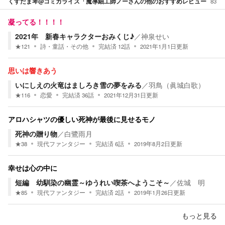
くすだま琴@コミカライズ「魔導細工師ノー
さんの他のおすすめレビュー
83
凝ってる！！！！
2021年 新春キャラクターおみくじ♪
／
神泉せい
★
121
詩・童話・その他
完結済
12
話
2021年1月1日
更新
思いは響きあう
いにしえの火竜はましろき雪の夢をみる
／
羽鳥（眞城白歌）
★
116
恋愛
完結済
36
話
2021年12月31日
更新
アロハシャツの優しい死神が最後に見せるモノ
死神の贈り物
／
白鷺雨月
★
38
現代ファンタジー
完結済
6
話
2019年8月2日
更新
幸せは心の中に
短編 幼馴染の幽霊～ゆうれい喫茶へようこそ～
／
佐城 明
★
85
現代ファンタジー
完結済
2
話
2019年1月26日
更新
もっと見る