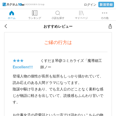
新規登録
ログイン
KADOKAWA Group
ホーム
ランキング
小説を探す
マイページ
その他
おすすめレビュー
ご縁の行方は
★★★
くすだま琴@コミカライズ「魔導細工
Excellent!!!
師ノー
登場人物の個性が長所も短所もしっかり描かれていて、
読み応えのある人間ドラマになってます。
陰謀や駆け引きあり、でも主人公のどことなく素朴な感
じが物語に軽さを出していて、読後感もふんわり甘いで
す。
お仕事女子の恋愛話という一言では語れないこちらの物