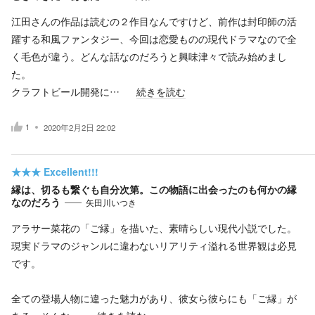
江田さんの作品は読むの２作目なんですけど、前作は封印師の活
躍する和風ファンタジー、今回は恋愛ものの現代ドラマなので全
く毛色が違う。どんな話なのだろうと興味津々で読み始めまし
た。
クラフトビール開発に…
続きを読む
1
2020年2月2日 22:02
★★★
Excellent!!!
縁は、切るも繋ぐも自分次第。この物語に出会ったのも何かの縁
なのだろう
矢田川いつき
アラサー菜花の「ご縁」を描いた、素晴らしい現代小説でした。
現実ドラマのジャンルに違わないリアリティ溢れる世界観は必見
です。
全ての登場人物に違った魅力があり、彼女ら彼らにも「ご縁」が