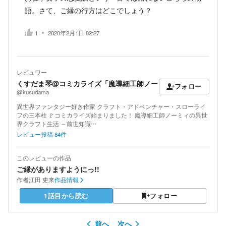
語。さて、ご縁の行方はどこでしょう？
1
2020年2月1日 02:27
レビュワー
くすだま琴@コミカライズ「魔導細工師ノー
フォロー
@kusudama
異世界ファンタジー好き作家 クラフト・アドベンチャー・スローライ
フの三本柱 🚩コミカライズ始まりました！ 魔導細工師ノーミィの異世
界クラフト生活 ～前世知識…
レビュー投稿
84
件
このレビューの作品
ご縁がありますようにっ!!
作者
江田 吏来
作品情報
1話目から読む
フォロー
前へ
次へ