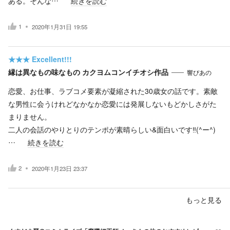
ある。そんな…
続きを読む
1
2020年1月31日 19:55
★★★
Excellent!!!
縁は異なもの味なもの カクヨムコンイチオシ作品
響ぴあの
恋愛、お仕事、ラブコメ要素が凝縮された30歳女の話です。素敵
な男性に会うけれどなかなか恋愛には発展しないもどかしさがた
まりません。
二人の会話のやりとりのテンポが素晴らしい&面白いです‼(^ー^)
…
続きを読む
2
2020年1月23日 23:37
もっと見る