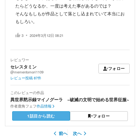
たらどうなるか、一度は考えた事があるのでは？
そんなもしもが作品として落とし込まれていて本当にお
もしろい。
3
2024年3月12日 08:21
レビュワー
セレスタミン
フォロー
@mementomori1109
レビュー投稿
87
件
このレビューの作品
異世界黙示録マイノグーラ ~破滅の文明で始める世界征服~
作者
鹿角フェフ
作品情報
1話目から読む
フォロー
前へ
次へ