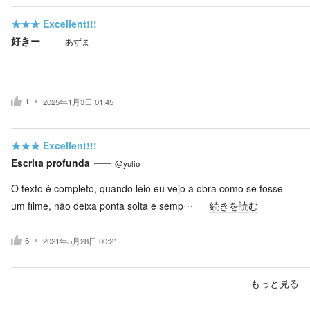
★★★
Excellent!!!
好きー
あずま
1
2025年1月3日 01:45
★★★
Excellent!!!
Escrita profunda
@yulio
O texto é completo, quando leio eu vejo a obra como se fosse
um filme, não deixa ponta solta e semp…
続きを読む
6
2021年5月28日 00:21
もっと見る