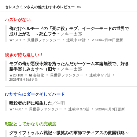
セレスタミン
さんの他のおすすめレビュー
86
ハズレがない
俺だけヘルモードの「死に役」モブ、イージーモードの世界で
成り上がる ～死亡フラ…
／
キー太郎
★
1,261
異世界ファンタジー
連載中
62
話
2026年7月30日
更新
続きが待ち遠しい！
モブの俺が悪役令嬢を拾ったんだが〜ゲーム本編無視で、好き
勝手楽しみます〜（旧サ…
／
キー太郎
★
26,188
書籍化
異世界ファンタジー
連載中
517
話
2026年8月6日
更新
ひたすらにダークそしてハード
暗殺者の卵に転生した
／
沖唄
★
14,807
異世界ファンタジー
連載中
373
話
2026年8月3日
更新
戦記としてかなりの完成度
グライフトゥルム戦記～微笑みの軍師マティアスの救国戦略～