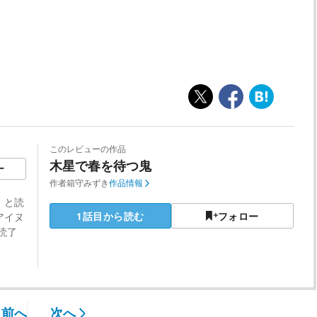
このレビューの作品
木星で春を待つ鬼
ー
作者
箱守みずき
作品情報
、と読
1話目から読む
フォロー
アイヌ
読了
前へ
次へ