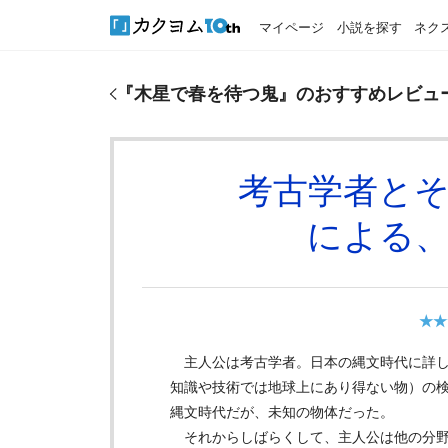
マイページ
小説を探す
ネク
『
木星で春を待つ鬼
』のおすすめレビュー
『
木星で春を待つ鬼
』のおすすめレビュ
考古学者と
による
★★
主人公は考古学者。日本の縄文時代に詳し
知識や技術では地球上にあり得ない物）の
縄文時代だが、未知の物体だった。
それからしばらくして、主人公は他の分野