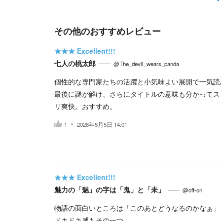
その他のおすすめレビュー
★★★
Excellent!!!
七人の桃太郎
@The_devil_wears_panda
個性的な専門家たちの活躍と小気味よい展開で一気読
最後に謎が解け、さらにタイトルの意味も分かってス
リ爽快。おすすめ。
1
2026年5月5日 14:01
★★★
Excellent!!!
魅力の「魅」の字は「鬼」と「未」
@off-on
物語の面白いところは「このあとどうなるのかなぁ」
ドキドキ感もその一つ。