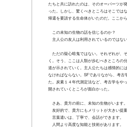
たちと共に訪れたのは、そのオーパーツが
った。しかし、驚くべきところはそこでは
帰還を要請する生命体がいたのだ。ここか
この未知の生物の話を信じるのか？
主人公の友人は利用されているのではな
ただの疑心暗鬼ではない。それぞれが、そ
く。そう、ここは人類が歩むべきところの
道が示されていく。主人公たちは感情的に
なければならない。SFでありながら、考古
た。炭素１４年代測定法など、考古学をや
開されていくところが面白かった。
さあ、貴方の前に、未知の生物がいます。
友好的で、貴方にもメリットが大きい提案
言葉遣いは、丁寧で、会話ができます。
人間より高度な知能と技術があります。