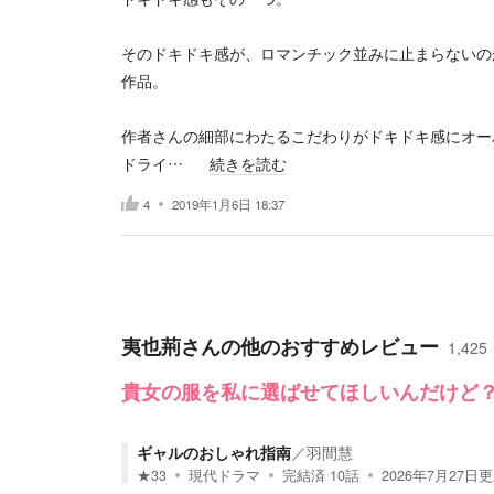
そのドキドキ感が、ロマンチック並みに止まらないの
作品。
作者さんの細部にわたるこだわりがドキドキ感にオー
ドライ…
続きを読む
4
2019年1月6日 18:37
夷也荊
さんの他のおすすめレビュー
1,425
貴女の服を私に選ばせてほしいんだけど
ギャルのおしゃれ指南
／
羽間慧
★
33
現代ドラマ
完結済
10
話
2026年7月27日
更