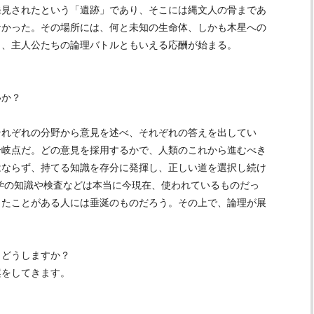
発見されたという「遺跡」であり、そこには縄文人の骨まであ
なかった。その場所には、何と未知の生命体、しかも木星への
ら、主人公たちの論理バトルともいえる応酬が始まる。
いか？
れぞれの分野から意見を述べ、それぞれの答えを出してい
分岐点だ。どの意見を採用するかで、人類のこれから進むべき
はならず、持てる知識を存分に発揮し、正しい道を選択し続け
学の知識や検査などは本当に今現在、使われているものだっ
ったことがある人には垂涎のものだろう。その上で、論理が展
どうしますか？
をしてきます。