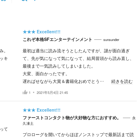
★★★
Excellent!!!
これぞ本格SFエンターテインメント
sunsunder
み。
最初は適当に読み流そうとしたんですが、謎が面白過ぎ
ッキ
て、先が気になって気になって、結局冒頭から読み直し、
最後まで一気読みしてしまいました。
大変、面白かったです。
遅ればせながら大賞＆書籍化おめでとう…
続きを読む
1
2021年5月4日 21:45
★★★
Excellent!!!
ファーストコンタクト物が大好物な方におすすめ。
永
久凍土
って
プロローグを開いてからほぼノンストップで最新話まで読