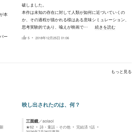
破しました。
本作は未知の存在に対して人類が如何に近づいていくの
が本
か、その過程が描かれる様はある意味シミュレーション、
思考実験的であり、喩えが映画で…
続きを読む
バー
5
2018年12月25日 01:06
もっと見る
？
映し出されたのは、何？
三面鏡
／
aoiaoi
新
★
62
詩・童話・その他
完結済
1
話
2026年7月26日
更新