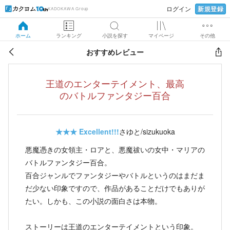
新規登録
ログイン
KADOKAWA Group
ホーム
ランキング
小説を探す
マイページ
その他
おすすめレビュー
王道のエンターテイメント、最高
のバトルファンタジー百合
★★★
Excellent!!!
さゆと/sizukuoka
悪魔憑きの女領主・ロアと、悪魔祓いの女中・マリアの
バトルファンタジー百合。
百合ジャンルでファンタジーやバトルというのはまだま
だ少ない印象ですので、作品があることだけでもありが
たい。しかも、この小説の面白さは本物。
ストーリーは王道のエンターテイメントという印象。