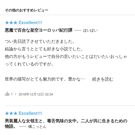
その他のおすすめレビュー
★★★
Excellent!!!
悪魔で百合な架空ヨーロッパ紀行譚
ぽいぽい
つい先日読了させていただきました。
結論から言うととても好きな小説でした。
他の方がもうレビューで自分の言いたいことはだいたいおっしゃ
ってくれているのですが。
世界の描写がとても魅力的です。豊かな…
続きを読む
1
2018年12月12日 02:34
★★★
Excellent!!!
男装麗人な女領主と、毒舌気味の女中。二人が共に生きるための
物語。
橘こっとん