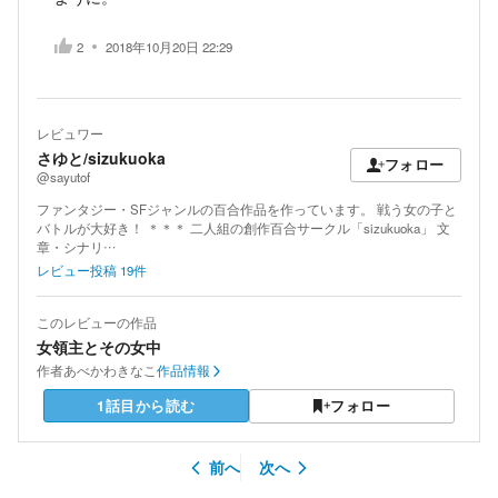
2
2018年10月20日 22:29
レビュワー
さゆと/sizukuoka
フォロー
@sayutof
ファンタジー・SFジャンルの百合作品を作っています。 戦う女の子と
バトルが大好き！ ＊＊＊ 二人組の創作百合サークル「sizukuoka」 文
章・シナリ…
レビュー投稿
19
件
このレビューの作品
女領主とその女中
作者
あべかわきなこ
作品情報
1話目から読む
フォロー
前へ
次へ