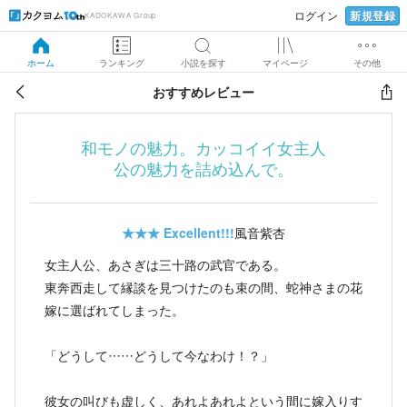
新規登録
ログイン
KADOKAWA Group
ホーム
ランキング
小説を探す
マイページ
その他
おすすめレビュー
和モノの魅力。カッコイイ女主人
公の魅力を詰め込んで。
★★★
Excellent!!!
風音紫杏
女主人公、あさぎは三十路の武官である。
東奔西走して縁談を見つけたのも束の間、蛇神さまの花
嫁に選ばれてしまった。
「どうして……どうして今なわけ！？」
彼女の叫びも虚しく、あれよあれよという間に嫁入りす