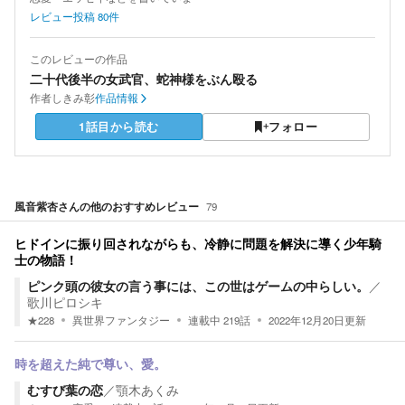
レビュー投稿
80
件
このレビューの作品
二十代後半の女武官、蛇神様をぶん殴る
作者
しきみ彰
作品情報
1話目から読む
フォロー
風音紫杏
さんの他のおすすめレビュー
79
ヒドインに振り回されながらも、冷静に問題を解決に導く少年騎
士の物語！
ピンク頭の彼女の言う事には、この世はゲームの中らしい。
／
歌川ピロシキ
★
228
異世界ファンタジー
連載中
219
話
2022年12月20日
更新
時を超えた純で尊い、愛。
むすび葉の恋
／
顎木あくみ