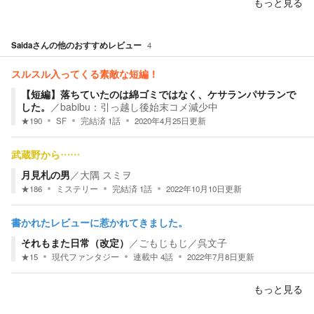
もっと見る
Saida
さんの他のおすすめレビュー
4
スルスル入ってくる素敵な短編！
【短編】落ちていたのは綿ゴミではなく、ケサランパサランで
した。
／
babibu：引っ越し後始末コメ減少中
★
190
SF
完結済
1
話
2020年4月25日
更新
武蔵野から……
月見札の男
／
大隅 スミヲ
★
186
ミステリー
完結済
1
話
2022年10月10日
更新
書かれたレビューに惹かれてきました。
それもまた日常（改定）
／
ごもじもじ／呉文子
★
15
現代ファンタジー
連載中
4
話
2022年7月8日
更新
もっと見る