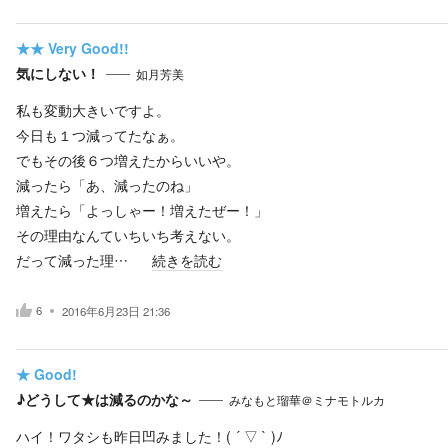
★★
Very Good!!
気にしない！
如月芳美
私も変動大きいですよ。
今日も１つ減ってたなぁ。
でもその後６つ増えたからいいや。
減ったら「あ、減ったのね」
増えたら「よっしゃー！増えたぜー！」
その理由なんていちいち考えない。
だって減った理…
続きを読む
6
2016年6月23日 21:36
★
Good!
♪どうして★は減るのかな～
みなもと瑠華＠ミナモトルカ
ハイ！ワタシも昨日凹みました！( ´ ▽ ` )ﾉ