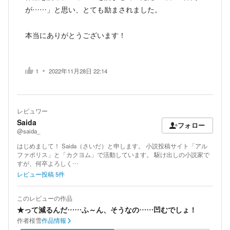
が……」と思い、とても励まされました。
本当にありがとうございます！
1
2022年11月28日 22:14
レビュワー
Saida
フォロー
@saida_
はじめまして！ Saida（さいだ）と申します。 小説投稿サイト「アル
ファポリス」と「カクヨム」で活動しています。 駆け出しの小説家で
すが、何卒よろしく…
レビュー投稿
5
件
このレビューの作品
★って減るんだ……ふ～ん、そうなの……凹むでしょ！
作者
桜雪
作品情報