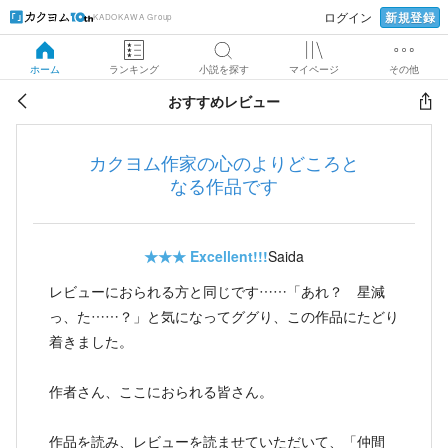
新規登録
ログイン
KADOKAWA Group
ホーム
ランキング
小説を探す
マイページ
その他
おすすめレビュー
カクヨム作家の心のよりどころと
なる作品です
★★★
Excellent!!!
Saida
レビューにおられる方と同じです……「あれ？ 星減
っ、た……？」と気になってググり、この作品にたどり
着きました。
作者さん、ここにおられる皆さん。
作品を読み、レビューを読ませていただいて、「仲間