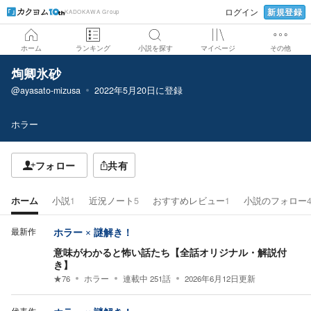
新規登録
ログイン
KADOKAWA Group
ホーム
ランキング
小説を探す
マイページ
その他
㶷卿氷砂
@ayasato-mizusa
2022年5月20日
に登録
ホラー
フォロー
共有
ホーム
小説
1
近況ノート
5
おすすめレビュー
1
小説のフォロー
最新作
ホラー × 謎解き！
意味がわかると怖い話たち【全話オリジナル・解説付
き】
★
76
ホラー
連載中
251
話
2026年6月12日
更新