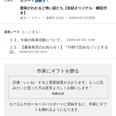
代表作
ホラー × 謎解き！
意味がわかると怖い話たち【全話オリジナル・解説付
き】
★
76
ホラー
連載中
251
話
2026年6月12日
更新
近況ノート
もっと見る
１３。今後の執筆活動について。
2026年4月19日 13:49
１２。【書籍発売のお知らせ！】『10秒で読めるゾッとする
話』
2026年3月13日 00:21
作家にギフトを贈る
評価・いいね・すると更新頻度が上がります。もっと読
みたいと思った方は是非よろしくお願いします！
㶷卿氷砂
カクヨムサポーターズパスポートに登録すると、作家にギフ
トを贈れるようになります。