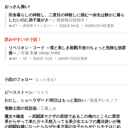
おっさん強い!
田舎暮らしの神殺し、二度目の神殺しに挑む〜余生は静かに暮ら
したいのに弟子達がさ…
／
燈@毎日投稿中！
★
377
異世界ファンタジー
完結済
341
話
2025年2月16日
更新
読みやすいSF小説！
リベリオン・コード ～僕と美しき殺戮天使のちょっと危険な放課
後～
／
月城 友麻 (deep child)
★
287
SF
完結済
141
話
2025年7月23日
更新
小説のフォロー
もっと見る
ピースストーン
／
リドラ
わたし、シェヘラザード/明日はもっと面白い
／
新渡戸レオノフ
竜騎士団の世話係
／
三夏ふみ
魔女✕極道 ～武闘派ヤクザの若頭であるこの俺のところに異世
界からやって来た少々天然入ってる美少女エルフの魔法使いが俺
の戦闘奴隷になったらなぜか多方面の女子からやたらモテはじめ