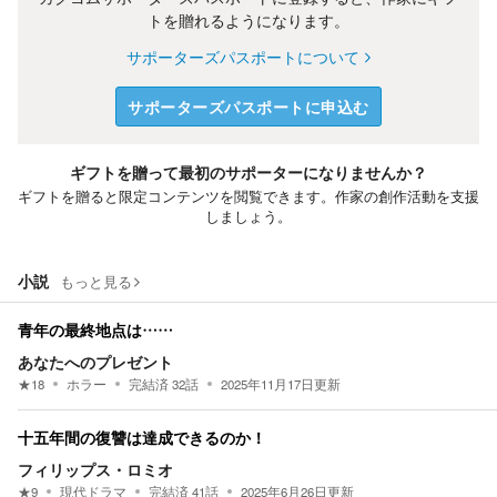
トを贈れるようになります。
サポーターズパスポートについて
サポーターズパスポートに申込む
ギフトを贈って最初のサポーターになりませんか？
ギフトを贈ると限定コンテンツを閲覧できます。作家の創作活動を支援
しましょう。
小説
もっと見る
青年の最終地点は……
あなたへのプレゼント
★
18
ホラー
完結済
32
話
2025年11月17日
更新
十五年間の復讐は達成できるのか！
フィリップス・ロミオ
★
9
現代ドラマ
完結済
41
話
2025年6月26日
更新