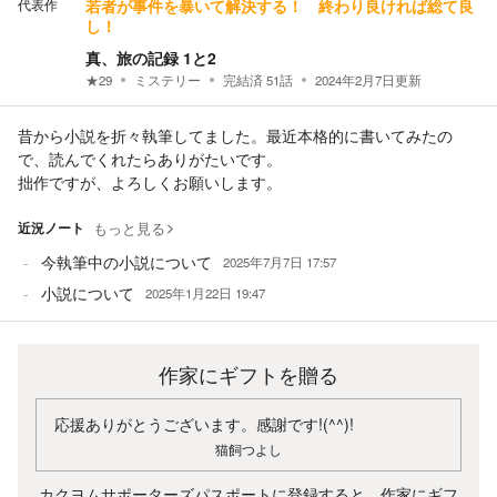
代表作
若者が事件を暴いて解決する！ 終わり良ければ総て良
し！
真、旅の記録 1と2
★
29
ミステリー
完結済
51
話
2024年2月7日
更新
昔から小説を折々執筆してました。最近本格的に書いてみたの
で、読んでくれたらありがたいです。
拙作ですが、よろしくお願いします。
近況ノート
もっと見る
今執筆中の小説について
2025年7月7日 17:57
小説について
2025年1月22日 19:47
作家にギフトを贈る
応援ありがとうございます。感謝です!(^^)!
猫飼つよし
カクヨムサポーターズパスポートに登録すると、作家にギフ