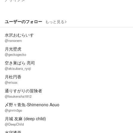
ユーザーのフォロー
もっと見る
水沢おむらいす
@nononem
月光壁虎
@geckogecko
空き巣ばら 亮司
@akisubara_ryoji
月杜円香
@erisax
通りすがりの冒険者
@boukensha1812
〆野々青魚-Shimenono Aouo
@ginrin3go
月城 友麻 (deep child)
@DeepChild
水守透亜