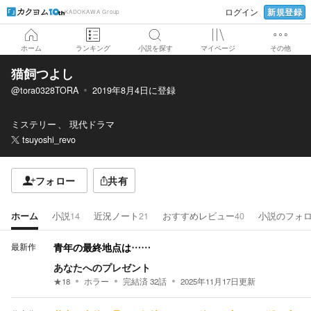
新規登録
ログイン
KADOKAWA Group
ホーム
ランキング
小説を探す
マイページ
その他
猫飼つよし
@tora0328TORA
2019年8月4日
に登録
ミステリー
現代ドラマ
tsuyoshi_revo
フォロー
共有
ホーム
小説
14
近況ノート
21
おすすめレビュー
40
小説のフォ
最新作
青年の最終地点は……
あなたへのプレゼント
★
18
ホラー
完結済
32
話
2025年11月17日
更新