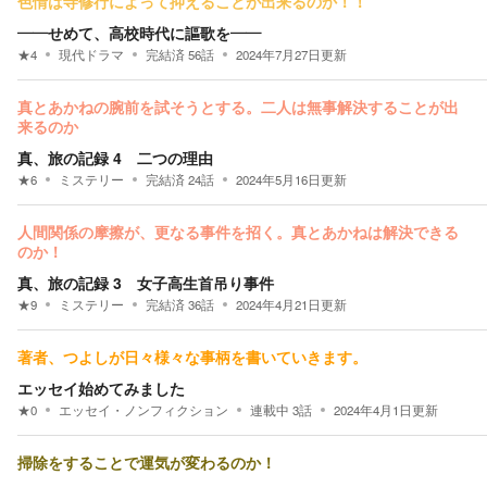
色情は寺修行によって抑えることが出来るのか！！
――せめて、高校時代に謳歌を――
★
4
現代ドラマ
完結済
56
話
2024年7月27日
更新
真とあかねの腕前を試そうとする。二人は無事解決することが出
来るのか
真、旅の記録 4 二つの理由
★
6
ミステリー
完結済
24
話
2024年5月16日
更新
人間関係の摩擦が、更なる事件を招く。真とあかねは解決できる
のか！
真、旅の記録 3 女子高生首吊り事件
★
9
ミステリー
完結済
36
話
2024年4月21日
更新
著者、つよしが日々様々な事柄を書いていきます。
エッセイ始めてみました
★
0
エッセイ・ノンフィクション
連載中
3
話
2024年4月1日
更新
掃除をすることで運気が変わるのか！