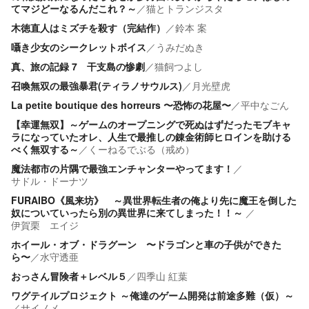
てマジどーなるんだこれ？～
／
猫とトランジスタ
木徳直人はミズチを殺す（完結作）
／
鈴本 案
囁き少女のシークレットボイス
／
うみだぬき
真、旅の記録 7 干支島の惨劇
／
猫飼つよし
召喚無双の最強暴君(ティラノサウルス)
／
月光壁虎
La petite boutique des horreurs 〜恐怖の花屋〜
／
平中なごん
【幸運無双】～ゲームのオープニングで死ぬはずだったモブキャ
ラになっていたオレ、人生で最推しの錬金術師ヒロインを助ける
べく無双する～
／
くーねるでぶる（戒め）
魔法都市の片隅で最強エンチャンターやってます！
／
サドル・ドーナツ
FURAIBO《風来坊》 ～異世界転生者の俺より先に魔王を倒した
奴についていったら別の異世界に来てしまった！！～
／
伊賀栗 エイジ
ホイール・オブ・ドラグーン 〜ドラゴンと車の子供ができた
ら〜
／
水守透亜
おっさん冒険者＋レベル５
／
四季山 紅葉
ワグテイルプロジェクト ～俺達のゲーム開発は前途多難（仮）～
／
サイノメ