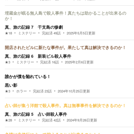
埋蔵金が眠る無人島で殺人事件！真たちは助かることが出来るの
か！
真、旅の記録 7 干支島の惨劇
★
18
ミステリー
完結済
49
話
2025年5月5日
更新
開店されたビルに新たな事件が。果たして真は解決できるのか！
真、旅の記録 6 新装ビル殺人事件
★
3
ミステリー
完結済
16
話
2025年2月6日
更新
誰かが僕を陥れている！
黒い影
★
3
ホラー
完結済
23
話
2024年10月25日
更新
占い師が集う洋館で殺人事件。真は無事事件を解決できるのか！
真、旅の記録 5 占い師殺人事件
★
28
ミステリー
完結済
42
話
2024年9月26日
更新