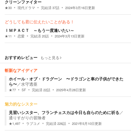
クリーンファイター
★
30
現代ドラマ
完結済
37
話
2024年3月16日
更新
どうしても君に伝えたいことがある！
ＩＭＰＡＣＴ ～もう一度逢いたい～
★
11
恋愛
完結済
20
話
2024年3月13日
更新
おすすめレビュー
もっと見る
斬新なアイディア
ホイール・オブ・ドラグーン 〜ドラゴンと車の子供ができた
ら〜
／
水守透亜
★
77
SF
完結済
22
話
2025年4月28日
更新
魅力的なシスター
見習いシスター、フランチェスカは今日も自らのために祈る
／
通りすがりの冒険者
★
1,497
ラブコメ
完結済
226
話
2021年5月10日
更新