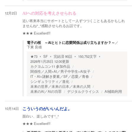
12月2日
AIへの対応を考えさせられる
近い将来本当にサポートとして一人ずつつくこともあるかもしれ
ませんね^_^感動させられるお話です。
★★★
Excellent!!!
電子の桜 ～AIとヒトに恋愛関係は成り立ちますか？～
／
下東 良雄
★
73
SF
完結済
90
話
150,752
文字
2026年1月25日 12:00
更新
カクヨムコン11 参加作品
関係性／人間×AI／男子中学生×AI女子
IT・AI×謎解き要素／SF／恋愛／青春
シンギュラリティ／進化
未来の世界／未来の日本／未来の人間
未来のAI／AIの功罪
デジタルクライシス
AI補助利用
10月14日
こういうのがいいんだよ。
面白い、楽しみです^_^
★★★
Excellent!!!