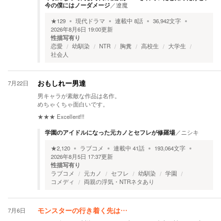
今の僕にはノーダメージ
／
遼魔
★
129
現代ドラマ
連載中
8
話
36,942
文字
2026年8月6日 19:00
更新
性描写有り
恋愛
幼馴染
NTR
胸糞
高校生
大学生
社会人
7月22日
おもしれー男達
男キャラが素敵な作品は名作。
めちゃくちゃ面白いです。
★★★
Excellent!!!
学園のアイドルになった元カノとセフレが修羅場
／
ニシキ
★
2,120
ラブコメ
連載中
41
話
193,064
文字
2026年8月5日 17:37
更新
性描写有り
ラブコメ
元カノ
セフレ
幼馴染
学園
コメディ
両親の浮気・NTRネタあり
7月6日
モンスターの行き着く先は…