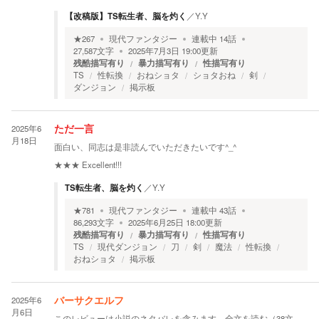
【改稿版】TS転生者、脳を灼く
／
Y.Y
★
267
現代ファンタジー
連載中
14
話
27,587
文字
2025年7月3日 19:00
更新
残酷描写有り
暴力描写有り
性描写有り
TS
性転換
おねショタ
ショタおね
剣
ダンジョン
掲示板
2025年6
ただ一言
月18日
面白い、同志は是非読んでいただきたいです^_^
★★★
Excellent!!!
TS転生者、脳を灼く
／
Y.Y
★
781
現代ファンタジー
連載中
43
話
86,293
文字
2025年6月25日 18:00
更新
残酷描写有り
暴力描写有り
性描写有り
TS
現代ダンジョン
刀
剣
魔法
性転換
おねショタ
掲示板
2025年6
バーサクエルフ
月6日
このレビューは小説のネタバレを含みます。
全文を読む（
38
文