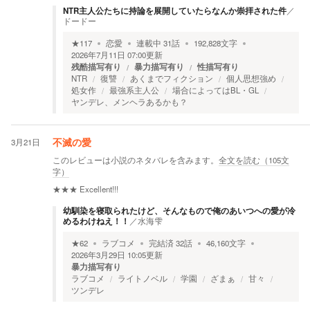
NTR主人公たちに持論を展開していたらなんか崇拝された件
／
ドードー
★
117
恋愛
連載中
31
話
192,828
文字
2026年7月11日 07:00
更新
残酷描写有り
暴力描写有り
性描写有り
NTR
復讐
あくまでフィクション
個人思想強め
処女作
最強系主人公
場合によってはBL・GL
ヤンデレ、メンヘラあるかも？
3月21日
不滅の愛
このレビューは小説のネタバレを含みます。
全文を読む（
105
文
字）
★★★
Excellent!!!
幼馴染を寝取られたけど、そんなもので俺のあいつへの愛が冷
めるわけねえ！！
／
水海雫
★
62
ラブコメ
完結済
32
話
46,160
文字
2026年3月29日 10:05
更新
暴力描写有り
ラブコメ
ライトノベル
学園
ざまぁ
甘々
ツンデレ