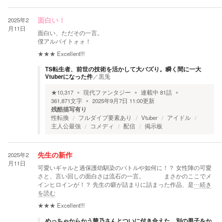
2025年2
面白い！
月11日
面白い、ただその一言。
僕アルバイトォォ！
★★★
Excellent!!!
TS転生者、前世の技術を活かして大バズり。瞬く間に一大
Vtuberになった件
／
黒兎
★
10,317
現代ファンタジー
連載中
81
話
361,871
文字
2025年9月7日 11:00
更新
残酷描写有り
性転換
フルダイブ要素あり
Vtuber
アイドル
主人公最強
コメディ
配信
掲示板
2025年2
先生の新作
月11日
可愛いギャルと過保護幼馴染のバトルや如何に！？ 女性陣の可愛
さと、言い回しの面白さは流石の一言。 まさかのここでメ
インヒロインが！？ 先生の癖が詰まりに詰まった作品、是
…続き
を読む
★★★
Excellent!!!
めっちゃからかう華乃さんとついに付き合えた。別の男子をか