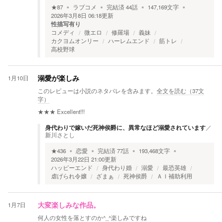
★
87
ラブコメ
完結済
44
話
147,169
文字
2026年3月8日 06:18
更新
性描写有り
コメディ
微エロ
修羅場
義妹
カクヨムオンリー
ハーレムエンド
筋トレ
高校野球
1月10日
溺愛が楽しみ
このレビューは小説のネタバレを含みます。
全文を読む（
37
文
字）
★★★
Excellent!!!
身代わりで嫁いだ死神侯爵に、異常なほど溺愛されています
／
新川さとし
★
436
恋愛
完結済
77
話
193,468
文字
2026年3月22日 21:00
更新
ハッピーエンド
身代わり婚
溺愛
最恐英雄
虐げられ令嬢
ざまぁ
死神侯爵
ＡＩ補助利用
1月7日
大変楽しみな作品。
何人の女性を落とすのか^_^楽しみですね