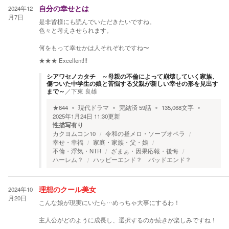
2024年12
自分の幸せとは
月7日
是非皆様にも読んでいただきたいですね。
色々と考えさせられます。
何をもって幸せかは人それぞれですね〜
★★★
Excellent!!!
シアワセノカタチ ～母親の不倫によって崩壊していく家族、
傷ついた中学生の娘と苦悩する父親が新しい幸せの形を見出す
まで～
／
下東 良雄
★
644
現代ドラマ
完結済
59
話
135,068
文字
2025年1月24日 11:30
更新
性描写有り
カクヨムコン10
令和の昼メロ・ソープオペラ
幸せ・幸福
家庭・家族・父・娘
不倫・浮気・NTR
ざまぁ・因果応報・後悔
ハーレム？
ハッピーエンド？ バッドエンド？
2024年10
理想のクール美女
月20日
こんな娘が現実にいたら…めっちゃ大事にするわ！
主人公がどのように成長し、選択するのか続きが楽しみですね！