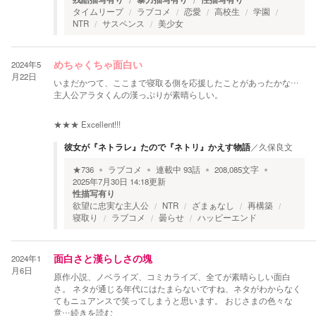
タイムリープ
ラブコメ
恋愛
高校生
学園
NTR
サスペンス
美少女
2024年5
めちゃくちゃ面白い
月22日
いまだかつて、ここまで寝取る側を応援したことがあったかな…
主人公アラタくんの漢っぷりが素晴らしい。
★★★
Excellent!!!
彼女が『ネトラレ』たので『ネトリ』かえす物語
／
久保良文
★
736
ラブコメ
連載中
93
話
208,085
文字
2025年7月30日 14:18
更新
性描写有り
欲望に忠実な主人公
NTR
ざまぁなし
再構築
寝取り
ラブコメ
曇らせ
ハッピーエンド
2024年1
面白さと漢らしさの塊
月6日
原作小説、ノベライズ、コミカライズ、全てが素晴らしい面白
さ。 ネタが通じる年代にはたまらないですね、ネタがわからなく
てもニュアンスで笑ってしまうと思います。 おじさまの色々な
意
…続きを読む