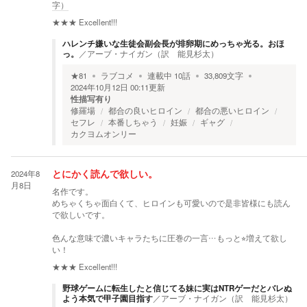
字）
★★★
Excellent!!!
ハレンチ嫌いな生徒会副会長が排卵期にめっちゃ光る。おほ
っ。
／
アーブ・ナイガン（訳 能見杉太）
★
81
ラブコメ
連載中
10
話
33,809
文字
2024年10月12日 00:11
更新
性描写有り
修羅場
都合の良いヒロイン
都合の悪いヒロイン
セフレ
本番しちゃう
妊娠
ギャグ
カクヨムオンリー
2024年8
とにかく読んで欲しい。
月8日
名作です。
めちゃくちゃ面白くて、ヒロインも可愛いので是非皆様にも読ん
で欲しいです。
色んな意味で濃いキャラたちに圧巻の一言…もっと⭐︎増えて欲し
い！
★★★
Excellent!!!
野球ゲームに転生したと信じてる妹に実はNTRゲーだとバレぬ
よう本気で甲子園目指す
／
アーブ・ナイガン（訳 能見杉太）