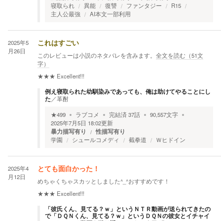
寝取られ
異能
復讐
ファンタジー
R15
主人公最強
AI本文一部利用
2025年5
これはすごい
月26日
このレビューは小説のネタバレを含みます。
全文を読む（
51
文
字）
★★★
Excellent!!!
例え寝取られた幼馴染みであっても、俺は助けてやることにし
た
／
革酎
★
499
ラブコメ
完結済
37
話
90,557
文字
2025年7月5日 18:02
更新
暴力描写有り
性描写有り
学園
シュールコメディ
截拳道
Ｗヒドイン
2025年4
とても面白かった！
月12日
めちゃくちゃスカッとしました^_^おすすめです！
★★★
Excellent!!!
「彼氏くん、見てる？ｗ」というＮＴＲ動画が送られてきたの
で「ＤＱＮくん、見てる？ｗ」というＤＱＮの彼女とイチャイ