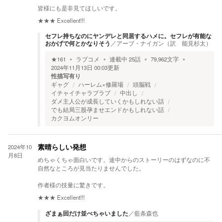
皆様にも是非見てほしいです。
★★★
Excellent!!!
セフレ持ちなのにヤンデレと同居するハメに。セフレが有能な
おかげで何とかなりそう
／
アーブ・ナイガン（訳 能見杉太）
★
161
ラブコメ
連載中
25
話
79,962
文字
2024年11月13日 00:03
更新
性描写有り
ギャグ
ハーレム×修羅場
頭脳戦
イチャイチャラブラブ
中出し
ダメ主人公が成長していくかもしれない話
でも結局三股孕ませエンドかもしれない話
カクヨムオンリー
2024年10
素晴らしい発想
月8日
めちゃくちゃ面白いです。途中からのストーリーのはずなのに不
自然なところが見当たりませんでした。
作者様の技量に驚きです。
★★★
Excellent!!!
ざまぁ回だけ並べちゃいました
／
藍条森也