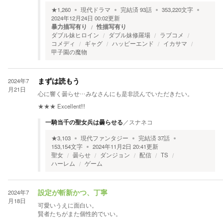
★
1,260
現代ドラマ
完結済
93
話
353,220
文字
2024年12月24日 00:02
更新
暴力描写有り
性描写有り
ダブル妹ヒロイン
ダブル妹修羅場
ラブコメ
コメディ
ギャグ
ハッピーエンド
イカサマ
甲子園の魔物
2024年7
まずは読もう
月21日
心に響く曇らせ…みなさんにも是非読んでいただきたい。
★★★
Excellent!!!
一騎当千の聖女兵は曇らせる
／
スナネコ
★
3,103
現代ファンタジー
完結済
37
話
153,154
文字
2024年11月2日 20:41
更新
聖女
曇らせ
ダンジョン
配信
TS
ハーレム
ゲーム
2024年7
設定が斬新かつ、丁寧
月18日
可愛いうえに面白い。
賢者たちがまた個性的でいい。