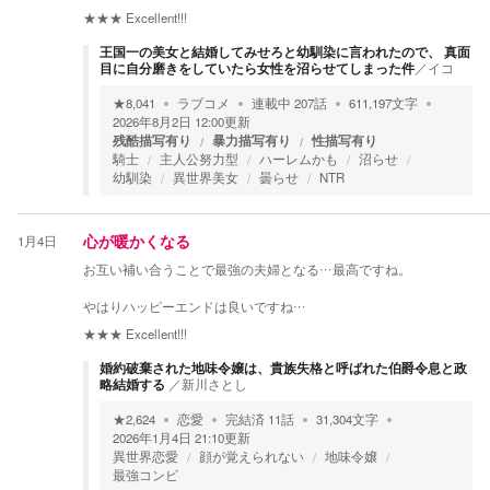
★★★
Excellent!!!
王国一の美女と結婚してみせろと幼馴染に言われたので、 真面
目に自分磨きをしていたら女性を沼らせてしまった件
／
イコ
★
8,041
ラブコメ
連載中
207
話
611,197
文字
2026年8月2日 12:00
更新
残酷描写有り
暴力描写有り
性描写有り
騎士
主人公努力型
ハーレムかも
沼らせ
幼馴染
異世界美女
曇らせ
NTR
1月4日
心が暖かくなる
お互い補い合うことで最強の夫婦となる…最高ですね。
やはりハッピーエンドは良いですね…
★★★
Excellent!!!
婚約破棄された地味令嬢は、貴族失格と呼ばれた伯爵令息と政
略結婚する
／
新川さとし
★
2,624
恋愛
完結済
11
話
31,304
文字
2026年1月4日 21:10
更新
異世界恋愛
顔が覚えられない
地味令嬢
最強コンビ