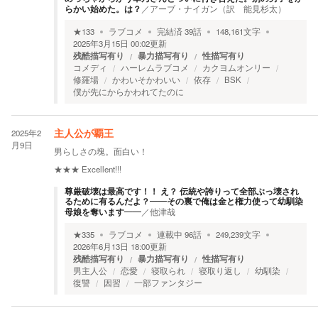
らかい始めた。は？
／
アーブ・ナイガン（訳 能見杉太）
★
133
ラブコメ
完結済
39
話
148,161
文字
2025年3月15日 00:02
更新
残酷描写有り
暴力描写有り
性描写有り
コメディ
ハーレムラブコメ
カクヨムオンリー
修羅場
かわいそかわいい
依存
BSK
僕が先にからかわれてたのに
2025年2
主人公が覇王
月9日
男らしさの塊。面白い！
★★★
Excellent!!!
尊厳破壊は最高です！！ え？ 伝統や誇りって全部ぶっ壊され
るために有るんだよ？――その裏で俺は金と権力使って幼馴染
母娘を奪います――
／
他津哉
★
335
ラブコメ
連載中
96
話
249,239
文字
2026年6月13日 18:00
更新
残酷描写有り
暴力描写有り
性描写有り
男主人公
恋愛
寝取られ
寝取り返し
幼馴染
復讐
因習
一部ファンタジー