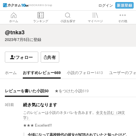
新規登録
ログイン
KADOKAWA Group
ホーム
ランキング
小説を探す
マイページ
その他
@tnka3
2023年7月5日
に登録
フォロー
共有
ホーム
おすすめレビュー
669
小説のフォロー
1413
ユーザーのフ
レビューを書いた小説
50
★をつけた小説
619
3日前
続き気になります
このレビューは小説のネタバレを含みます。
全文を読む（
28
文
字）
★★★
Excellent!!!
今頃になって高校時代の彼女がNTRされていたと知ったけど、