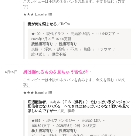
このレビューは小説のネタバレを含みます。
全文を読む（
71
文
字）
★★★
Excellent!!!
妻が俺を悩ませる
／
TroTro
★
102
現代ドラマ
完結済
39
話
114,942
文字
2026年7月22日 07:00
更新
残酷描写有り
性描写有り
夫婦
浮気
誘惑
不貞
葛藤
トラウマ
繰り返し
優柔不断
4月25日
男は揺れるものを見ちゃう習性が…
このレビューは小説のネタバレを含みます。
全文を読む（
63
文
字）
★★★
Excellent!!!
底辺配信者、スキル〈ＴＳ（爆乳）〉でおっぱい系ダンジョン
配信者になりバズる 〜できればおっぱいじゃなく戦いを見て
ほしいんですが〜
／
夏川優希
★
683
現代ファンタジー
完結済
32
話
106,891
文字
2026年5月12日 12:43
更新
暴力描写有り
性描写有り
ダンジョン配信
TS
女体化
ガールズラブ