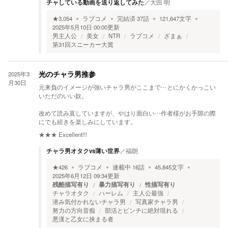
チャしている動画を送り返してみた
／
大田 明
★
3,054
ラブコメ
完結済
37
話
121,647
文字
2025年5月10日 00:00
更新
男主人公
美女
NTR
ラブコメ
ざまぁ
第31回スニーカー大賞
2025年3
光のチャラ男推参
月30日
元来負のイメージが強いチャラ男がここまで…とにかくかっこい
いただのいい奴。
改めて読み直していますが、やはり面白い…作者様がお手隙の際
にでも続きを楽しみにしています。
★★★
Excellent!!!
チャラ男オタクvs薄い世界
／
福朗
★
426
ラブコメ
連載中
16
話
45,845
文字
2025年6月12日 09:34
更新
残酷描写有り
暴力描写有り
性描写有り
チャラオタク
ハーレム
主人公最強
潜み気付かれないチャラ男
写真家チャラ男
努力の方向音痴
部活とピンチに絶対現れる
悪漢と乙女に挟まる者