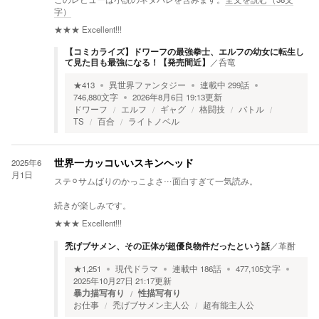
字）
★★★
Excellent!!!
【コミカライズ】ドワーフの最強拳士、エルフの幼女に転生し
て見た目も最強になる！【発売間近】
／
呑竜
★
413
異世界ファンタジー
連載中
299
話
746,880
文字
2026年8月6日 19:13
更新
ドワーフ
エルフ
ギャグ
格闘技
バトル
TS
百合
ライトノベル
2025年6
世界一カッコいいスキンヘッド
月1日
ステ⚪︎サムばりのかっこよさ…面白すぎて一気読み。
続きが楽しみです。
★★★
Excellent!!!
禿げブサメン、その正体が超優良物件だったという話
／
革酎
★
1,251
現代ドラマ
連載中
186
話
477,105
文字
2025年10月27日 21:17
更新
暴力描写有り
性描写有り
お仕事
禿げブサメン主人公
超有能主人公