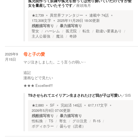
孤児院作って奴隷や孤児を拾っては売り捌いていたのですが聖
女を量産していたそうです
／
座頭海月
★
2,739
異世界ファンタジー
連載中
74
話
172,308
文字
2025年11月29日 18:00
更新
残酷描写有り
暴力描写有り
聖女
ハーレム
孤児院
転生
勘違い要素あり
主人公最強
魔法
奇跡
2025年9
母と子の愛
月15日
マジ泣きしました。こう言うの弱い…
追記
漫画などで見たい
★★★
Excellent!!!
TSさせられてエイリアン生まされたけど我が子は可愛い
／
SIS
★
2,880
SF
完結済
145
話
617,117
文字
2026年5月9日 07:00
更新
残酷描写有り
暴力描写有り
性転換
TS
寄生
グロ注意
R-15
ボディホラー
曇らせ（読者）