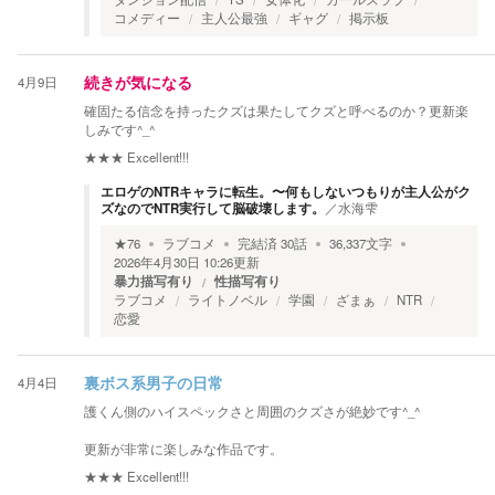
コメディー
主人公最強
ギャグ
掲示板
4月9日
続きが気になる
確固たる信念を持ったクズは果たしてクズと呼べるのか？更新楽
しみです^_^
★★★
Excellent!!!
エロゲのNTRキャラに転生。〜何もしないつもりが主人公がク
ズなのでNTR実行して脳破壊します。
／
水海雫
★
76
ラブコメ
完結済
30
話
36,337
文字
2026年4月30日 10:26
更新
暴力描写有り
性描写有り
ラブコメ
ライトノベル
学園
ざまぁ
NTR
恋愛
4月4日
裏ボス系男子の日常
護くん側のハイスペックさと周囲のクズさが絶妙です^_^
更新が非常に楽しみな作品です。
★★★
Excellent!!!