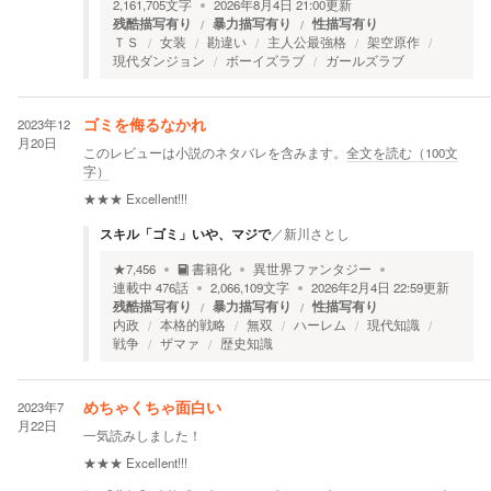
2,161,705
文字
2026年8月4日 21:00
更新
残酷描写有り
暴力描写有り
性描写有り
ＴＳ
女装
勘違い
主人公最強格
架空原作
現代ダンジョン
ボーイズラブ
ガールズラブ
2023年12
ゴミを侮るなかれ
月20日
このレビューは小説のネタバレを含みます。
全文を読む（
100
文
字）
★★★
Excellent!!!
スキル「ゴミ」いや、マジで
／
新川さとし
★
7,456
書籍化
異世界ファンタジー
連載中
476
話
2,066,109
文字
2026年2月4日 22:59
更新
残酷描写有り
暴力描写有り
性描写有り
内政
本格的戦略
無双
ハーレム
現代知識
戦争
ザマァ
歴史知識
2023年7
めちゃくちゃ面白い
月22日
一気読みしました！
★★★
Excellent!!!