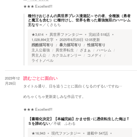
★★★
Excellent!!!
種付けおじさんの異世界プレス漫遊記～その者、全種族（勇者
と魔王も含む）に種付けし、世界を救った最強無双のハーレム
王なり～
／
くさもち
★
3,614
異世界ファンタジー
完結済
518
話
1,028,894
文字
2025年6月20日 12:05
更新
残酷描写有り
暴力描写有り
性描写有り
主人公最強
異世界転生
ざまぁ
ハーレム
男主人公
カクヨムオンリー
コメディ
ライトノベル
2023年12
読むごとに面白い
月29日
タイトル通り、日を追うごとに面白くなるのずるいですね…
めちゃくちゃ更新楽しみな作品です。
★★★
Excellent!!!
【書籍化決定】【本編完結】かませ役♂に憑依転生した俺はＴ
Ｓを諦めない
／
不破 ふわる
★
16,943
現代ファンタジー
連載中
547
話