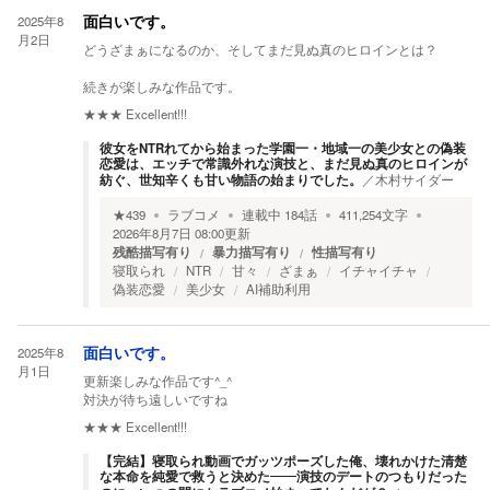
2025年8
面白いです。
月2日
どうざまぁになるのか、そしてまだ見ぬ真のヒロインとは？
続きが楽しみな作品です。
★★★
Excellent!!!
彼女をNTRれてから始まった学園一・地域一の美少女との偽装
恋愛は、エッチで常識外れな演技と、まだ見ぬ真のヒロインが
紡ぐ、世知辛くも甘い物語の始まりでした。
／
木村サイダー
★
439
ラブコメ
連載中
184
話
411,254
文字
2026年8月7日 08:00
更新
残酷描写有り
暴力描写有り
性描写有り
寝取られ
NTR
甘々
ざまぁ
イチャイチャ
偽装恋愛
美少女
AI補助利用
2025年8
面白いです。
月1日
更新楽しみな作品です^_^
対決が待ち遠しいですね
★★★
Excellent!!!
【完結】寝取られ動画でガッツポーズした俺、壊れかけた清楚
な本命を純愛で救うと決めた――演技のデートのつもりだった