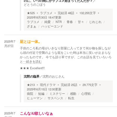
のに、いつの間にかラブコメ始まってたんだが？
／
どとうのごぼう
★
525
ラブコメ
完結済
48
話
132,255
文字
2025年8月30日 18:47
更新
ラブコメ
純愛
NTR
青春
甘々
じれじれ
ざまぁ
ハッピーエンド
2025年7
屁とは一体。
月27日
子供のころ私の母がいきなり部屋に入ってきて何か物を探しなが
ら頭の付近で空襲のような屁をこいた時は本当に笑いが止まらな
かったものです。 今でも語り草ですが、このお話を見ていろいろ
と
…続きを読む
★★★
Excellent!!!
沈黙の臨界
／
沈黙のおじさん
★
213
現代ドラマ
完結済
25
話
29,775
文字
2025年6月15日 12:00
更新
病院
短編
ミステリー
感動
心理戦
ヒューマン
サスペンス
転生
2025年7
こんなAI欲しいなぁ