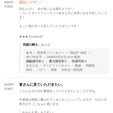
2025年1
面白いです^_^
月29日
読むたびに、先が気になる面白さです^_^
こういうダークファンタジー好きな方に非常におすすめしたいで
す！
もっと他の方にも読んでいただきたいです！
★★★
Excellent!!!
死鎧の騎士
／
あんぜ
★
76
異世界ファンタジー
完結済
126
話
331,740
文字
2025年3月31日 21:01
更新
残酷描写有り
暴力描写有り
性描写有り
女主人公
ダークファンタジー
復縁
幼馴染
BSS
バディ
冒険
AI本文一部利用
2025年1
皆さんに見ていただきたい。
月28日
こちらもぜひぜひ書籍化していただきたいところですね。
作者様は気軽に書かれているとおっしゃっていますが、やはり文
章力がすごいなぁと感じます。
これからも楽しみです^_^