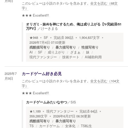
月9日
このレビューは小説のネタバレを含みます。
全文を読む（
68
文
字）
★★★
Excellent!!!
オリガミ - 妹AIを神にするため、俺は成り上がる【✨完結済/51
万PV】
／
けーきまる
★
948
SF
完結済
390
話
1,904,837
文字
2026年7月4日 07:03
更新
残酷描写有り
暴力描写有り
性描写有り
AI
SF
成り上がり
ざまぁ
妹
現代ファンタジー
技術チート
AI補助利用
2025年7
カードゲーム好き必見
月9日
このレビューは小説のネタバレを含みます。
全文を読む（
104
文
字）
★★★
Excellent!!!
カードゲームみたいなやつ
／
SIS
★
1,189
現代ファンタジー
完結済
64
話
359,289
文字
2026年6月27日 06:30
更新
残酷描写有り
暴力描写有り
TS
カードゲーム
女体化
TS転生