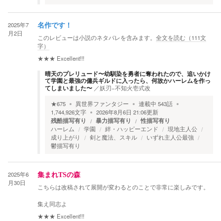
2025年7
名作です！
月2日
このレビューは小説のネタバレを含みます。
全文を読む（
111
文
字）
★★★
Excellent!!!
晴天のプレリュード〜幼馴染を勇者に奪われたので、追いかけ
て学園と最強の傭兵ギルドに入ったら、何故かハーレムを作っ
てしまいました〜
／
妖刃−不知火壱式改
★
675
異世界ファンタジー
連載中
543
話
1,744,926
文字
2026年8月6日 21:06
更新
残酷描写有り
暴力描写有り
性描写有り
ハーレム
学園
絆・ハッピーエンド
現地主人公
成り上がり
剣と魔法、スキル
いずれ主人公最強
鬱描写有り
2025年6
集まれTSの森
月30日
こちらは改稿されて展開が変わるとのことで非常に楽しみです。
集え同志よ
★★★
Excellent!!!