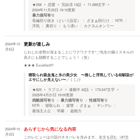
★
258
恋愛
完結済
13
話
71,589
文字
2024年11月25日 19:15
更新
暴力描写有り
長編切り抜き（という設定）
ざまぁ回だけ
NTR
浮気
裏切り
もう遅い
カクヨムオンリー
2024年10
更新が楽しみ
月5日
じわじわ攻勢が深まることにワクワクです^_^先生の煽りスキルの
高さにも脱帽することでしょう！（笑）
★★★
Excellent!!!
寝取られ吸血鬼と氷の美少女 〜推しと浮気している幼馴染が
エサにしか見えない〜
／
くじけ
★
825
ラブコメ
連載中
42
話
173,547
文字
2025年4月21日 19:00
更新
残酷描写有り
暴力描写有り
性描写有り
NTR
寝取られ
復讐
ざまぁ
ヤンデレ
最強主人公
学園
超能力
2024年10
あらすじから気になる内容
月3日
このレビューは小説のネタバレを含みます。
全文を読む（
87
文