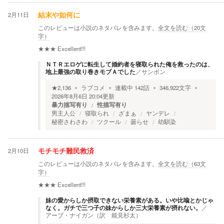
2月11日
結末や如何に
このレビューは小説のネタバレを含みます。
全文を読む（
20
文
字）
★★★
Excellent!!!
ＮＴＲエロゲに転生して婚約者を寝取られた俺を救ったのは、
地上最強の取り巻きモブＡでした
／
サンボン
★
2,136
ラブコメ
連載中
142
話
346,922
文字
2026年8月6日 20:04
更新
暴力描写有り
性描写有り
男主人公
寝取られ
ざまぁ
ヤンデレ
秘密さわさわ
ツクール
曇らせ
幼馴染
2月10日
モチモチ難民救済
このレビューは小説のネタバレを含みます。
全文を読む（
63
文
字）
★★★
Excellent!!!
妹の愛からしか摂取できない栄養素がある。いや比喩とかじゃ
なく。ガチで三つ子の妹からしか三大栄養素が摂れない。
／
アーブ・ナイガン（訳 能見杉太）