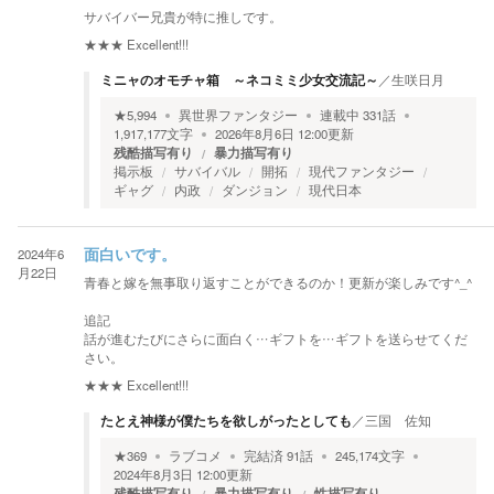
サバイバー兄貴が特に推しです。
★★★
Excellent!!!
ミニャのオモチャ箱 ～ネコミミ少女交流記～
／
生咲日月
★
5,994
異世界ファンタジー
連載中
331
話
1,917,177
文字
2026年8月6日 12:00
更新
残酷描写有り
暴力描写有り
掲示板
サバイバル
開拓
現代ファンタジー
ギャグ
内政
ダンジョン
現代日本
2024年6
面白いです。
月22日
青春と嫁を無事取り返すことができるのか！更新が楽しみです^_^
追記
話が進むたびにさらに面白く…ギフトを…ギフトを送らせてくだ
さい。
★★★
Excellent!!!
たとえ神様が僕たちを欲しがったとしても
／
三国 佐知
★
369
ラブコメ
完結済
91
話
245,174
文字
2024年8月3日 12:00
更新
残酷描写有り
暴力描写有り
性描写有り