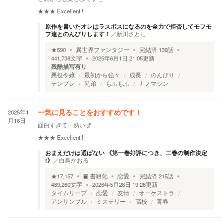
★★★
Excellent!!!
原作を書いたオレはラスボスになるのを全力で拒否してモフモ
フ達とのんびりします！
／
新川さとし
★
590
異世界ファンタジー
完結済
139
話
441,738
文字
2025年6月1日 21:05
更新
残酷描写有り
悪役令嬢
最初から強々
成長
のんびり
テンプレ
兄弟
もふもふ
ナノマシン
2025年1
一気に見ることをおすすめです！
月16日
面白すぎて…熱いぜ
★★★
Excellent!!!
おまえだけは選ばない 《第一巻好評につき、二巻の制作決定
!》
／
白鳥かおる
★
17,157
書籍化
恋愛
完結済
215
話
489,260
文字
2026年5月28日 19:26
更新
タイムリープ
恋愛
友情
オーケストラ
アンサンブル
ミステリー
高校
青春