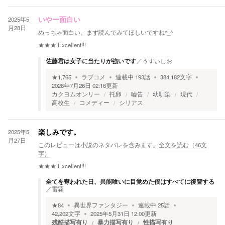
2025年5
いやー面白い
月28日
めっちゃ面白い。まず読んでみてほしいですね^_^
★★★
Excellent!!!
佐藤君は女子に当たりが強いです
／
うすいしお
★
1,765
ラブコメ
連載中
193
話
384,182
文字
2026年7月26日 02:16
更新
カクヨムオンリー
托卵
嘘告
幼馴染
現代
高校生
コメディー
シリアス
2025年5
楽しみです。
月27日
このレビューは小説のネタバレを含みます。
全文を読む（
46
文
字）
★★★
Excellent!!!
全てを奪われた日、異能喰いに目覚めた僕はすべてに復讐する
／
雷覇
★
84
異世界ファンタジー
連載中
25
話
42,202
文字
2025年5月31日 12:00
更新
残酷描写有り
暴力描写有り
性描写有り