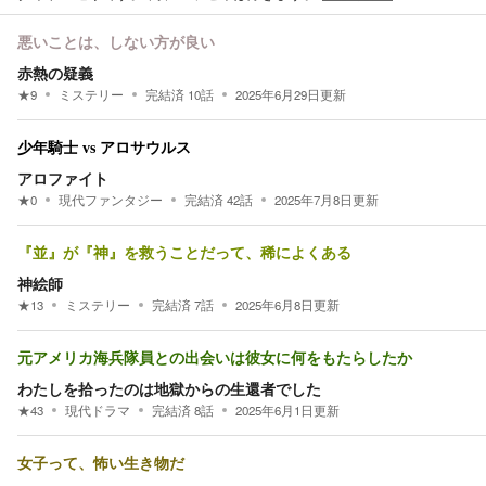
悪いことは、しない方が良い
赤熱の疑義
★
9
ミステリー
完結済
10
話
2025年6月29日
更新
少年騎士 vs アロサウルス
アロファイト
★
0
現代ファンタジー
完結済
42
話
2025年7月8日
更新
『並』が『神』を救うことだって、稀によくある
神絵師
★
13
ミステリー
完結済
7
話
2025年6月8日
更新
元アメリカ海兵隊員との出会いは彼女に何をもたらしたか
わたしを拾ったのは地獄からの生還者でした
★
43
現代ドラマ
完結済
8
話
2025年6月1日
更新
女子って、怖い生き物だ