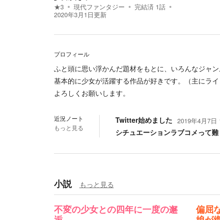
★
3
現代ファンタジー
完結済
1
話
2020年3月1日
更新
プロフィール
ふと頭に思い浮かんだ題材をもとに、いろんなジャン
基本的に少女が活躍する作品が好きです。（主にライ
よろしくお願いします。
近況ノート
Twitter始めました
2019年4月7日 1
もっと見る
シチュエーションラブコメって難しい.
小説
もっと見る
不変の少女との四年に一度の邂
偏屈