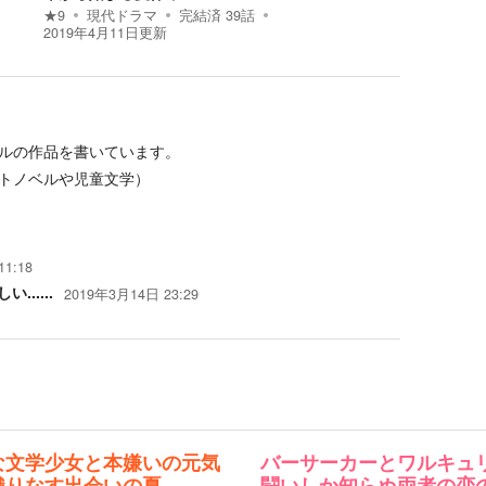
★
9
現代ドラマ
完結済
39
話
2019年4月11日
更新
ルの作品を書いています。
トノベルや児童文学）
1:18
.....
2019年3月14日 23:29
な文学少女と本嫌いの元気
バーサーカーとワルキュ