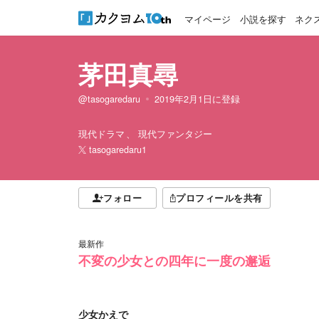
マイページ
小説を探す
ネク
茅田真尋
@tasogaredaru
2019年2月1日
に登録
現代ドラマ
現代ファンタジー
tasogaredaru1
フォロー
プロフィールを共有
最新作
不変の少女との四年に一度の邂逅
少女かえで