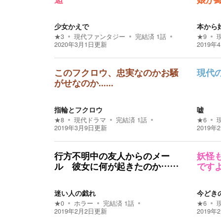
逅
娘が
少女かえで
本から
★
3
現代ファンタジー
完結済
1
話
★
9
2020年3月1日
更新
2019年
このフクロウ、忠実なのかお騒
現代
がせなのか......
指輪とフクロウ
嘘
★
8
現代ドラマ
完結済
1
話
★
6
2019年3月9日
更新
2019年
行方不明中の友人からのメー
妖怪
ル 彼女に何が起きたのか……
です
迷い人の戯れ
今どき
★
0
ホラー
完結済
1
話
★
6
2019年2月2日
更新
2019年