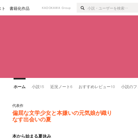
スト
書籍化作品
KADOKAWA Group
ホーム
小説
15
近況ノート
6
おすすめレビュー
10
小説のフ
代表作
偏屈な文学少女と本嫌いの元気娘が織り
なす出会いの夏
本から始まる夏休み