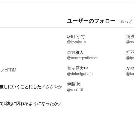
ユーザーのフォロー
もっと
坂町 小竹
湊
@kotake_s
@so
東方雅人
押
@moviegentleman
@ip
鬼ヶ原大🍉
か
～
／
eFRM
@daionigahara
@ka
伊藤 終
獲しにいくことにした
／
ささやか
@saa110
て此処に囚れるようになったか
／