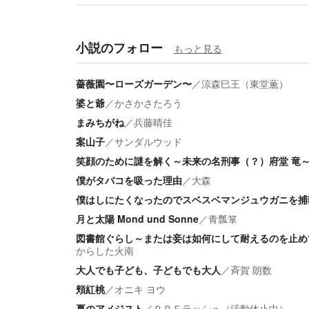
小説のフォロー
もっと見る
薔薇園〜ローズガーデン〜
／
涼森巳王（東堂薫）
婆と爺
／
かさかさたろう
まみちがね
／
兵藤晴佳
案山子
／
サンダルウッド
笑顔のために謎を解く～未来の名刑事（？）府堂 竜
僕がタバコを吸った理由
／
大森
僕はしにたくなったのでスベスベマンジュウガニを捕
月と太陽 Mond und Sonne
／
青瓢箪
図書館ぐらし～または妾は如何にして耐えるのを止め
からした火南
大人でも子ども、子どもでも大人
／
斉賀 朗数
頬紅桃
／
オニキ ヨウ
夏のアメジスト
／
ＰＲＥラッシュ（活動休止中）