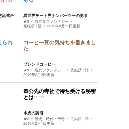
の行方
ある
交流試合
異世界チート界ナンバーツーの勇者
★
3
異世界ファンタジー
完結済
1
話
2019年3月11日
更新
えられ
コーヒー豆の気持ちを書きまし
た
ブレンドコーヒー
★
3
現代ファンタジー
完結済
1
話
2019年2月2日
更新
奉公先の寺社で待ち受ける秘密
とは……
水虎の誘引
★
2
歴史・時代・伝奇
完結済
1
話
2019年2月1日
更新