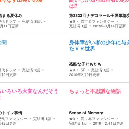
織りなす出会いの夏
闘いしか知らぬ両者の恋
は⁉
始まる夏休み
第3333回ナデコラール王国軍部
現代ドラマ
完結済
39
話
★
6
異世界ファンタジー
4月11日
更新
完結済
1
話
2019年3月14日
更新
の闇
身体障がい者の少年に与
たＶＲ世界
残酷な子どもたち
現代ドラマ
完結済
1
話
★
9
SF
完結済
1
話
2月2日
更新
2019年2月2日
更新
もいろいろ大変なんだそう
ちょっと不思議な物語
よ
のトイレ事情
Sense of Memory
現代ファンタジー
完結済
1
話
★
0
異世界ファンタジー
2月2日
更新
完結済
1
話
2019年2月1日
更新