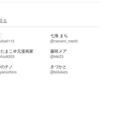
見る
波
七海 まち
uha0113
@nanami_machi
羽たまこ＠元漫画家
藤咲メア
vfuo9303
@kiki33
やのチノ
きづかと
yanochino
@kidukato