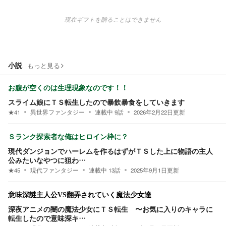
現在ギフトを贈ることはできません
小説
もっと見る
お腹が空くのは生理現象なのです！！
スライム娘にＴＳ転生したので暴飲暴食をしていきます
★
41
異世界ファンタジー
連載中
9
話
2026年2月22日
更新
Ｓランク探索者な俺はヒロイン枠に？
現代ダンジョンでハーレムを作るはずがＴＳした上に物語の主人
公みたいなやつに狙わ…
★
45
現代ファンタジー
連載中
13
話
2025年9月1日
更新
意味深謎主人公VS翻弄されていく魔法少女達
深夜アニメの闇の魔法少女にＴＳ転生 〜お気に入りのキャラに
転生したので意味深キ…