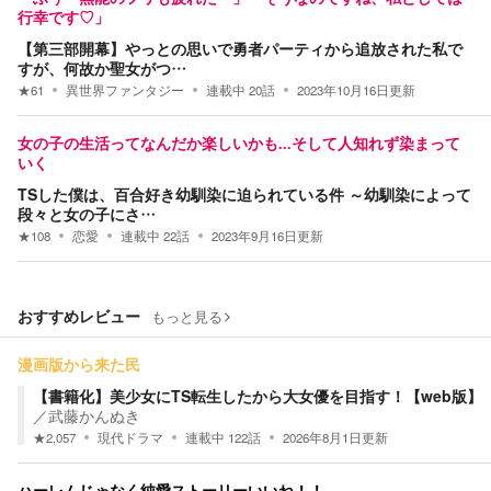
行幸です♡」
【第三部開幕】やっとの思いで勇者パーティから追放された私で
すが、何故か聖女がつ…
★
61
異世界ファンタジー
連載中
20
話
2023年10月16日
更新
女の子の生活ってなんだか楽しいかも...そして人知れず染まって
いく
TSした僕は、百合好き幼馴染に迫られている件 ～幼馴染によって
段々と女の子にさ…
★
108
恋愛
連載中
22
話
2023年9月16日
更新
おすすめレビュー
もっと見る
漫画版から来た民
【書籍化】美少女にTS転生したから大女優を目指す！【web版】
／
武藤かんぬき
★
2,057
現代ドラマ
連載中
122
話
2026年8月1日
更新