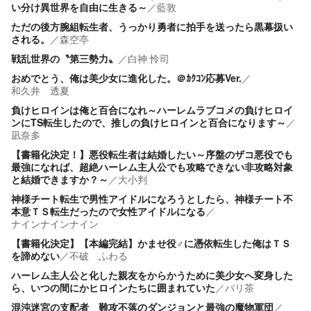
い分け異世界を自由に生きる～
／
藍敦
ただの後方腕組転生者、うっかり勇者に拍手を送ったら黒幕扱い
される。
／
森空亭
戦乱世界の〝第三勢力〟
／
白神 怜司
おめでとう、俺は美少女に進化した。＠ｶｸｺﾝ応募Ver.
／
和久井 透夏
負けヒロインは俺と百合になれ～ハーレムラブコメの負けヒロイ
ンにTS転生したので、推しの負けヒロインと百合になります～
／
凪奈多
【書籍化決定！】悪役転生者は結婚したい～序盤のザコ悪役でも
最強になれば、超絶ハーレム主人公でも攻略できない非攻略対象
と結婚できますか？～
／
大小判
神様チート転生で男性アイドルになろうとしたら、神様チート不
本意ＴＳ転生だったので女性アイドルになる
／
ナインナインナイン
【書籍化決定】【本編完結】かませ役♂に憑依転生した俺はＴＳ
を諦めない
／
不破 ふわる
ハーレム主人公と化した親友をからかうために美少女へ変身した
ら、いつの間にかヒロインたちに囲まれていた
／
バリ茶
混沌迷宮の支配者 難攻不落のダンジョンと最強の魔物軍団
／