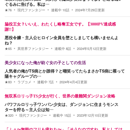
ぐるみに告げる。私は…
★
76
現代ファンタジー
連載中
10
話
2024年7月29日
更新
脇役王女？いいえ、わたくし略奪王女です。【3000PV達成感
謝!!】
悪役令嬢・主人公ヒロイン全員を堕としましても構いませんよ
ね？
★
65
異世界ファンタジー
連載中
8
話
2024年5月12日
更新
美少女になった俺が紡ぐ女の子としての生活
人気者の俺がTS病とか誰得？と嘲笑ってたらまさかTS病に罹って
陽キャグループの…
★
83
ラブコメ
連載中
7
話
2024年4月4日
更新
無双系ロリっ子TS少女が行く、世界の最難関ダンジョン攻略
パワフルロリっ子ワンパン少女は、ダンジョンに住まうモンス
ターを狩る～主人公は知…
★
320
現代ファンタジー
連載中
15
話
2023年12月10日
更新
「ふぅ〜無能のフリも疲れた〜」「そうなのですね、私としては