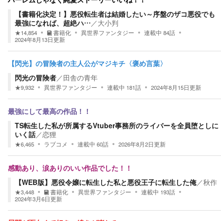
ハーレムじゃなく純愛ストーリーいいね！！
【書籍化決定！】悪役転生者は結婚したい～序盤のザコ悪役でも
最強になれば、超絶ハ…
／
大小判
★
14,854
書籍化
異世界ファンタジー
連載中
84
話
2024年8月13日
更新
【閃光】の冒険者の主人公がマジキチ〈褒め言葉〉
閃光の冒険者
／
田舎の青年
★
9,932
異世界ファンタジー
連載中
181
話
2024年8月15日
更新
最強にして最高の作品！！
TS転生した私が所属するVtuber事務所のライバーを全員堕としに
いく話
／
恋狸
★
6,465
ラブコメ
連載中
60
話
2026年8月2日
更新
感動あり、涙ありのいい作品でした！！
【WEB版】悪役令嬢に転生した私と悪役王子に転生した俺
／
秋作
★
3,448
書籍化
異世界ファンタジー
連載中
193
話
2024年3月6日
更新