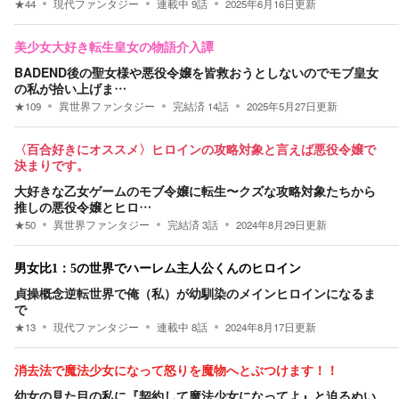
★
44
現代ファンタジー
連載中
9
話
2025年6月16日
更新
美少女大好き転生皇女の物語介入譚
BADEND後の聖女様や悪役令嬢を皆救おうとしないのでモブ皇女
の私が拾い上げま…
★
109
異世界ファンタジー
完結済
14
話
2025年5月27日
更新
〈百合好きにオススメ〉ヒロインの攻略対象と言えば悪役令嬢で
決まりです。
大好きな乙女ゲームのモブ令嬢に転生〜クズな攻略対象たちから
推しの悪役令嬢とヒロ…
★
50
異世界ファンタジー
完結済
3
話
2024年8月29日
更新
男女比1：5の世界でハーレム主人公くんのヒロイン
貞操概念逆転世界で俺（私）が幼馴染のメインヒロインになるま
で
★
13
現代ファンタジー
連載中
8
話
2024年8月17日
更新
消去法で魔法少女になって怒りを魔物へとぶつけます！！
幼女の見た目の私に『契約して魔法少女になってよ』と迫るぬい