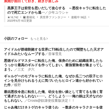
展開が面白くて好き、続きが楽しみ
黒豚王子は前世を思いだして改心する ～悪役キャラに転生した
ので死亡エンドから逃…
／
少年ユウシャ
★
16,742
書籍化
異世界ファンタジー
連載中
56
話
2023年6月16日
更新
小説のフォロー
もっと見る
アイドルが群雄割拠する世界にTS転生したので闇堕ちした天才ア
イドルみたいなムーブする
／
音塚雪見
悪徳ギルドマスターに転生した俺、保身のために組織改革したら
うっかり最高のギルドを作ってしまい、最強冒険者が集まってし
まう。
／
三丈 夕六
ギャルゲーのモブキャラに転生した俺、なぜか瓜二つの双子ヒロ
インを見分けられるうえに気づいたらヒロイン達から好かれてい
た件
／
蝶野
最凶悪役令息に転生した俺、幼女を拾い娘として育てるも強く育
て過ぎたかもしれない……。どうしよう……俺の娘は天才なのか
もしれない。
／
Crosis@奴隷使役重版決定！！
じゃあ俺だけネトゲのキャラ使うわ ～数多のキャラクターを使