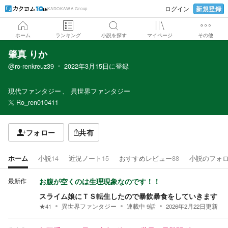
新規登録
ログイン
KADOKAWA Group
ホーム
ランキング
小説を探す
マイページ
その他
肇真 りか
@ro-renkreuz39
2022年3月15日
に登録
現代ファンタジー
異世界ファンタジー
Ro_ren010411
フォロー
共有
ホーム
小説
14
近況ノート
15
おすすめレビュー
88
小説のフォ
最新作
お腹が空くのは生理現象なのです！！
スライム娘にＴＳ転生したので暴飲暴食をしていきます
★
41
異世界ファンタジー
連載中
9
話
2026年2月22日
更新