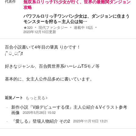
代表作
無双系ロリっ子TS少女が行く、世界の最難関ダンジョン
攻略
パワフルロリっ子ワンパン少女は、ダンジョンに住まう
モンスターを狩る～主人公は知…
★
320
現代ファンタジー
連載中
15
話
2023年12月10日
更新
百合小説書いて4年目の肇真 りかです！
₍՞ ට ̫ ට;՞₎❗️
好きなジャンル、百合∕異世界系∕ハーレム∕TSモノ等
基本的に、女主人公作品多めに書いています。
近況ノート
もっと見る
新作小説『V娘デビューする僕』主人公紹介＆Vイラスト参考
画像
2025年5月28日 15:02
『愛しる』登場人物紹介 その2
2023年11月10日 13:21