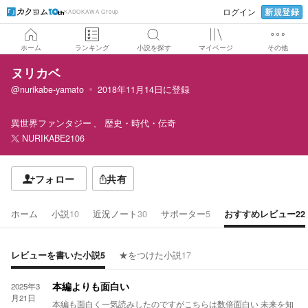
新規登録
ログイン
KADOKAWA Group
ホーム
ランキング
小説を探す
マイページ
その他
ヌリカベ
@nurikabe-yamato
2018年11月14日
に登録
異世界ファンタジー
歴史・時代・伝奇
NURIKABE2106
フォロー
共有
ホーム
小説
10
近況ノート
30
サポーター
5
おすすめレビュー
22
レビューを書いた小説
5
★をつけた小説
17
2025年3
本編よりも面白い
月21日
本編も面白く一気読みしたのですがこちらは数倍面白い 未来を知