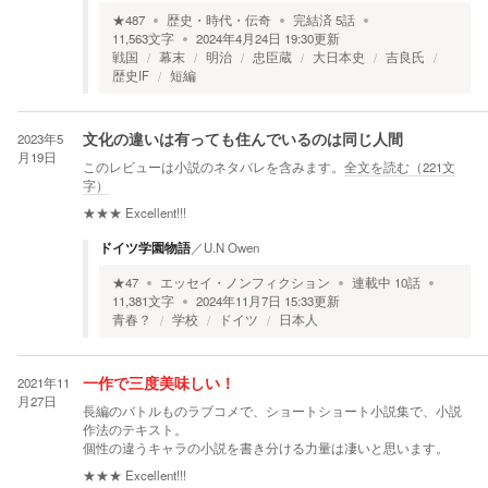
★
487
歴史・時代・伝奇
完結済
5
話
11,563
文字
2024年4月24日 19:30
更新
戦国
幕末
明治
忠臣蔵
大日本史
吉良氏
歴史IF
短編
2023年5
文化の違いは有っても住んでいるのは同じ人間
月19日
このレビューは小説のネタバレを含みます。
全文を読む（
221
文
字）
★★★
Excellent!!!
ドイツ学園物語
／
U.N Owen
★
47
エッセイ・ノンフィクション
連載中
10
話
11,381
文字
2024年11月7日 15:33
更新
青春？
学校
ドイツ
日本人
2021年11
一作で三度美味しい！
月27日
長編のバトルものラブコメで、ショートショート小説集で、小説
作法のテキスト。
個性の違うキャラの小説を書き分ける力量は凄いと思います。
★★★
Excellent!!!