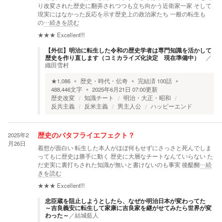
り改変された歴史に翻弄されつつも立ち向かう近衛家一家 そして
現実にはなかった反応を示す歴史上の政治家たち 一般の転生も
の
…続きを読む
★★★
Excellent!!!
【外伝】明治に転生した令和の歴史学者は専門知識を活かして
歴史を作り直します（コミカライズ化決定 現在準備中）
／
織田雪村
★
1,086
歴史・時代・伝奇
完結済
100
話
488,446
文字
2025年6月21日 07:00
更新
歴史改変
知識チート
明治・大正・昭和
反共主義
反米主義
男主人公
ハッピーエンド
2025年2
歴史のバタフライエフェクト？
月26日
着想が面白い 転生した本人がほぼ何もせずにさっさと死んでしま
ってもに歴史は勝手に動く 歴史に大層なチートなんていらない た
だ史実に裏打ちされた知識が無いと書けないのも事実 後醍醐
…続
きを読む
★★★
Excellent!!!
忠臣蔵を阻止しようとしたら、なぜか明治日本が変わってた
～吉良義安に転生して家康に吉良家を継がせてみたら世界が変
わった～
／
結城藍人