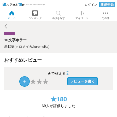
新規登録
ログイン
KADOKAWA Group
10文字ホラー
ホーム
ランキング
小説を探す
マイページ
その他
10文字ホラー
黒銘菓(クロメイカ/kuromeika)
おすすめレビュー
★で称える
★
★
★
レビューを書く
★
180
69
人が評価しました