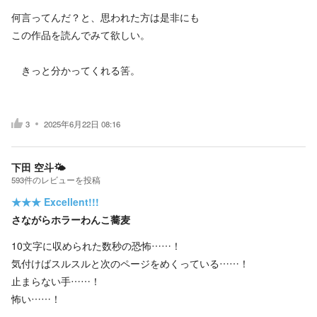
何言ってんだ？と、思われた方は是非にも
この作品を読んでみて欲しい。
きっと分かってくれる筈。
3
2025年6月22日 08:16
下田 空斗🌤
593
件の
レビューを投稿
★★★
Excellent!!!
さながらホラーわんこ蕎麦
10文字に収められた数秒の恐怖……！
気付けばスルスルと次のページをめくっている……！
止まらない手……！
怖い……！