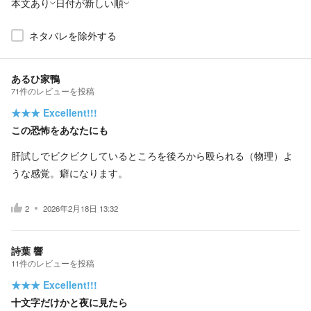
本文あり
日付が新しい順
ネタバレを除外する
あるひ家鴨
71
件の
レビューを投稿
★★★
Excellent!!!
この恐怖をあなたにも
肝試しでビクビクしているところを後ろから殴られる（物理）よ
うな感覚。癖になります。
2
2026年2月18日 13:32
詩葉 響
11
件の
レビューを投稿
★★★
Excellent!!!
十文字だけかと夜に見たら