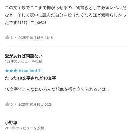
この文字数でここまで怖がらせるの、物書きとして必須レベルだ
なと、そして夜中に読んだ自分を殴りたくなるほど素晴らしかっ
たですｶﾀｶﾀ( ;´꒳`;)ｶﾀｶﾀ
3
2025年10月15日 01:15
愛があれば問題ない
152
件の
レビューを投稿
★★★
Excellent!!!
たった10文字されど10文字
10文字でこんなにいろんな想像を掻き立てられるとは！
3
2025年10月15日 00:24
小野塚
2151
件の
レビューを投稿