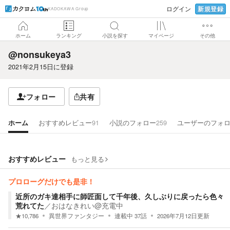
新規登録
ログイン
KADOKAWA Group
ホーム
ランキング
小説を探す
マイページ
その他
@nonsukeya3
2021年2月15日
に登録
フォロー
共有
ホーム
おすすめレビュー
91
小説のフォロー
259
ユーザーのフォ
おすすめレビュー
もっと見る
プロローグだけでも是非！
近所のガキ達相手に師匠面して千年後、久しぶりに戻ったら色々
荒れてた
／
おはなきれい@充電中
★
10,786
異世界ファンタジー
連載中
37
話
2026年7月12日
更新