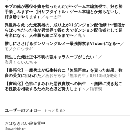
モブの俺が悪役令嬢を拾ったんだが〜ゲーム本編無視で、好き勝
手楽しみます〜（旧サブタイトル：ゲーム本編とか知らないし、
好き勝手やります）
／
キー太郎
異世界を救った元英雄の、成り上がりダンジョン配信録!!〜普段か
らぼっちだった俺が異世界で得た力でダンジョン配信者として超
有名になり、人生勝ち組に至るまで〜
／
丸々
推しにささげるダンジョングルメ〜最強探索者VTuberになる〜
／
モノクロウサギ
転生した俺は正体不明の強キャラムーブがしたい！
／
海月くるいんちゅ
【書籍化】一般兵士が転生特典に『無限再生』を貰った結果、数
多の美女に狙われた
／
あおぞら@『無限再生』9月13日頃発売！
【書籍化】色欲にまみれた悪役貴族への転生 ～無限に湧き起こ
る性欲を相殺するため死ぬほど努力します～
／
猫養鯛
ユーザーのフォロー
もっと見る
おはなきれい@充電中
@qwrrthfds121