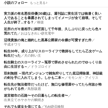
小説のフォロー
もっと見る
実力派の有名悪役俳優(30歳)は、週刊誌に実生活では物凄く良い
人であることを暴露されてしまってイメージが全て崩壊。そして
人生が終了...する？
／
柳楽
近所のガキ達相手に師匠面して千年後、久しぶりに戻ったら色々
荒れてた
／
おはなきれい@充電中
辺境貴族の俺と婚約した黒幕公爵家の令嬢が可愛すぎた件
／
平成オワリ
転生30年。成り上がりスローライフで教師をしてたら乙女ゲーム
転生だった
／
犬の飼い主
転生騎士のスローライフ～冤罪で辞めさせられたのでゆっくり自
由に生活する～
／
ドラゴロイド
双剣無頼 ～現代ダンジョンで雑魚狩りしてた底辺掃除屋、神話級
の剣を手に入れてしまう。しかも二本～
／
モモンガ・アイリス
転生先が無法都市だったけど、無口な修理屋やってたら何故か怖
がられてる件
／
鳥獣跋扈
迷宮都市の石路〜その日暮らしの転生者〜
／
出来立てホヤホヤの鯛焼き
それでも彼女を信じてる
／
Yuki@召喚獣