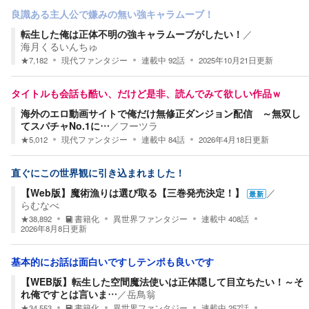
良識ある主人公で嫌みの無い強キャラムーブ！
転生した俺は正体不明の強キャラムーブがしたい！
／
海月くるいんちゅ
★
7,182
現代ファンタジー
連載中
92
話
2025年10月21日
更新
タイトルも会話も酷い、だけど是非、読んでみて欲しい作品ｗ
海外のエロ動画サイトで俺だけ無修正ダンジョン配信 ～無双し
てスパチャNo.1に…
／
フーツラ
★
5,012
現代ファンタジー
連載中
84
話
2026年4月18日
更新
直ぐにこの世界観に引き込まれました！
【Web版】魔術漁りは選び取る【三巻発売決定！】
／
最新
らむなべ
★
38,892
書籍化
異世界ファンタジー
連載中
408
話
2026年8月8日
更新
基本的にお話は面白いですしテンポも良いです
【WEB版】転生した空間魔法使いは正体隠して目立ちたい！～そ
れ俺ですとは言いま…
／
岳鳥翁
★
34,553
書籍化
異世界ファンタジー
連載中
257
話