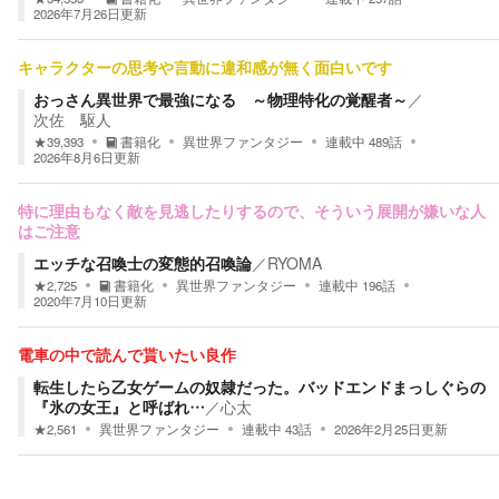
2026年7月26日
更新
キャラクターの思考や言動に違和感が無く面白いです
おっさん異世界で最強になる ～物理特化の覚醒者～
／
次佐 駆人
★
39,393
書籍化
異世界ファンタジー
連載中
489
話
2026年8月6日
更新
特に理由もなく敵を見逃したりするので、そういう展開が嫌いな人
はご注意
エッチな召喚士の変態的召喚論
／
RYOMA
★
2,725
書籍化
異世界ファンタジー
連載中
196
話
2020年7月10日
更新
電車の中で読んで貰いたい良作
転生したら乙女ゲームの奴隷だった。バッドエンドまっしぐらの
『氷の女王』と呼ばれ…
／
心太
★
2,561
異世界ファンタジー
連載中
43
話
2026年2月25日
更新