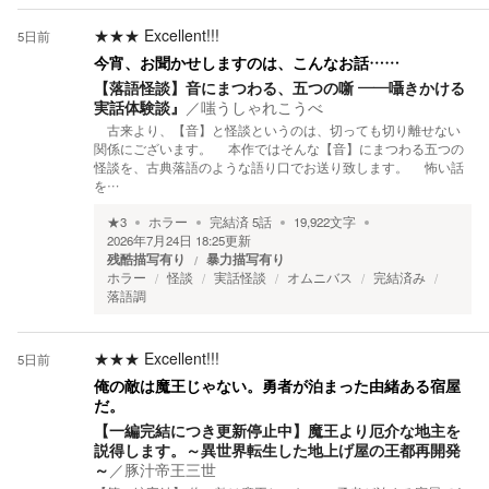
★★★
Excellent!!!
5日前
今宵、お聞かせしますのは、こんなお話……
【落語怪談】音にまつわる、五つの噺 ――囁きかける
実話体験談』
／
嗤うしゃれこうべ
古来より、【音】と怪談というのは、切っても切り離せない
関係にございます。 本作ではそんな【音】にまつわる五つの
怪談を、古典落語のような語り口でお送り致します。 怖い話
を…
★
3
ホラー
完結済
5
話
19,922
文字
2026年7月24日 18:25
更新
残酷描写有り
暴力描写有り
ホラー
怪談
実話怪談
オムニバス
完結済み
落語調
★★★
Excellent!!!
5日前
俺の敵は魔王じゃない。勇者が泊まった由緒ある宿屋
だ。
【一編完結につき更新停止中】魔王より厄介な地主を
説得します。～異世界転生した地上げ屋の王都再開発
～
／
豚汁帝王三世