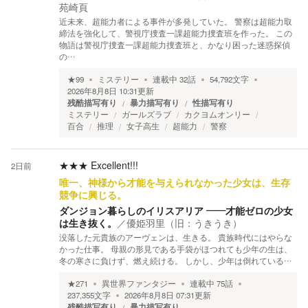
苑崎頁
近未来、超能力者による事件が多発していた。 警察は超能力取
締法を強化して、警視庁捜査一課超能力捜査班を作った。 この
物語は警視庁捜査一課超能力捜査班と、かなり困った迷惑探偵
の…
★
99
ミステリー
連載中
32
話
54,792
文字
2026年8月8日 10:31
更新
残酷描写有り
暴力描写有り
性描写有り
ミステリー
ガールズラブ
カクヨムオンリー
百合
推理
女子高生
超能力
警察
★★★
Excellent!!!
2日前
唯一、神様から才能を与えられなかった少女は、生存
競争に興じる。
ダンジョン暮らしのイリスアリア ――才能ゼロの少女
は生き抜く。
／
優姫羽里（旧：うきうき）
没落した元貴族のアーヴェンは、生きる。 貴族時代にはやらな
かった仕事。 母親の形見である手袋がほつれても少年の生は、
冬の寒さに負けず、燃え続ける。 しかし、少年は倒れている…
★
271
異世界ファンタジー
連載中
75
話
237,355
文字
2026年8月8日 07:31
更新
残酷描写有り
暴力描写有り