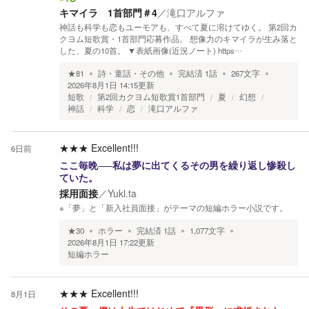
キマイラ 1首部門＃4
／
滝口アルファ
神話も科学も恋もユーモアも、すべて夏に溶けてゆく。 第2回カ
クヨム短歌賞・1首部門応募作品。 想像力のキマイラが生み落と
した、夏の10首。 ▼表紙画像(近況ノート) https…
★
81
詩・童話・その他
完結済
1
話
267
文字
2026年8月1日 14:15
更新
短歌
第2回カクヨム短歌賞1首部門
夏
幻想
神話
科学
恋
滝口アルファ
★★★
Excellent!!!
6日前
ここ毎晩–––私は夢に出てくるその男を繰り返し惨殺し
ていた。
採用面接
／
Yukl.ta
※「夢」と「新入社員面接」がテーマの短編ホラー小説です。
★
30
ホラー
完結済
1
話
1,077
文字
2026年8月1日 17:22
更新
短編ホラー
★★★
Excellent!!!
8月1日