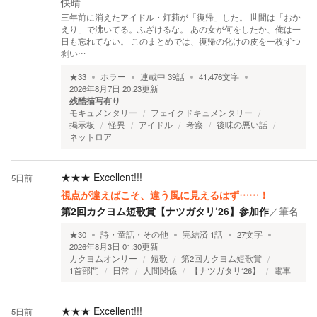
快晴
三年前に消えたアイドル・灯莉が「復帰」した。 世間は「おか
えり」で沸いてる。ふざけるな。 あの女が何をしたか、俺は一
日も忘れてない。 このまとめでは、復帰の化けの皮を一枚ずつ
剥い…
★
33
ホラー
連載中
39
話
41,476
文字
2026年8月7日 20:23
更新
残酷描写有り
モキュメンタリー
フェイクドキュメンタリー
掲示板
怪異
アイドル
考察
後味の悪い話
ネットロア
★★★
Excellent!!!
5日前
視点が違えばこそ、違う風に見えるはず……！
第2回カクヨム短歌賞【ナツガタリ‘26】参加作
／
筆名
★
30
詩・童話・その他
完結済
1
話
27
文字
2026年8月3日 01:30
更新
カクヨムオンリー
短歌
第2回カクヨム短歌賞
1首部門
日常
人間関係
【ナツガタリ‘26】
電車
★★★
Excellent!!!
5日前