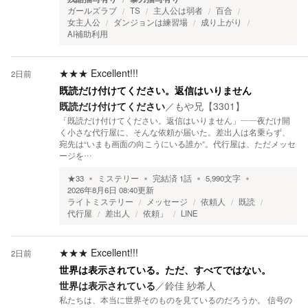
ガールズラブ
TS
主人公は弱者
百合
女主人公
ダンジョンは練習場
成り上がり
AI補助利用
★★★
Excellent!!!
2日前
既読だけ付けてください。返信はいりません
既読だけ付けてください
／
もや兄【3301】
「既読だけ付けてください。返信はいりません」――夜だけ開
く小さな代行屋に、そんな依頼が届いた。差出人は名乗らず、
宛先は“いまも画面の向こうにいる誰か”。代行屋は、ただメッセ
ージを…
★
33
ミステリー
完結済
1
話
5,990
文字
2026年8月6日 08:40
更新
ライトミステリー
メッセージ
依頼人
既読
代行屋
差出人
依頼」
LINE
★★★
Excellent!!!
2日前
世界は表示されている。ただ、すべてではない。
世界は表示されている
／
鈴佳 紗希人
私たちは、本当に世界そのものを見ているのだろうか。 信号の