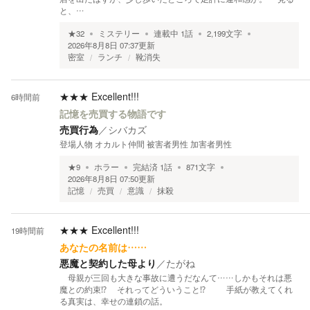
と、…
★
32
ミステリー
連載中
1
話
2,199
文字
2026年8月8日 07:37
更新
密室
ランチ
靴消失
★★★
Excellent!!!
6時間前
記憶を売買する物語です
売買行為
／
シバカズ
登場人物 オカルト仲間 被害者男性 加害者男性
★
9
ホラー
完結済
1
話
871
文字
2026年8月8日 07:50
更新
記憶
売買
意識
抹殺
★★★
Excellent!!!
19時間前
あなたの名前は……
悪魔と契約した母より
／
たがね
母親が三回も大きな事故に遭うだなんて……しかもそれは悪
魔との約束⁉ それってどういうこと⁉ 手紙が教えてくれ
る真実は、幸せの連鎖の話。