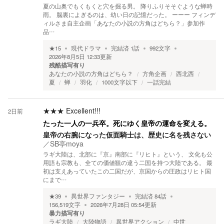
夏の山奥でもくもくと穴を掘る男。 降りふりそそぐような蝉時
雨。 脳裏によぎるのは、幼い日の記憶だった。 ーーー フィンデ
ィルさま自主企画「あなたの小説の方角はどちら？」参加作
品…
★
15
現代ドラマ
完結済
1
話
992
文字
2026年8月5日 12:33
更新
残酷描写有り
あなたの小説の方角はどちら？
方角企画
西北西
夏
蝉
羽化
1000文字以下
一話完結
★★★
Excellent!!!
2日前
たった一人の一兵卒。死にゆく皇帝の運命を変える。
皇帝の右腕になった仮面騎士は、歴史に名を残さない
／
SB亭moya
ラギ大陸は、北部に『京』南部に『リヒト』という、 文化も公
用語も宗教も、全ての価値観の違う二国を持つ大陸である。 最
初は支えあっていたこの二国だが、京国からの圧政はリヒト国
にまで…
★
39
異世界ファンタジー
完結済
84
話
156,519
文字
2026年7月28日 05:54
更新
暴力描写有り
ラギ大陸
大陸物語
異世界アクション
中世