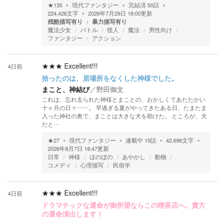
★
135
現代ファンタジー
完結済
50
話
224,426
文字
2026年7月29日 18:00
更新
残酷描写有り
暴力描写有り
魔法少女
バトル
怪人
魔法
男性向け
ファンタジー
アクション
★★★
Excellent!!!
4日前
拾ったのは、居場所をなくした神様でした。
まこと、神結び
／
野田御文
これは、忘れ去られた神様とまことの、おかしくてあたたかい
十ヶ月の日々――。 早過ぎる夏がやってきたある日、たまたま
入った神社の奥で、まことは大きな犬を助けた。 ところが、犬
だと…
★
27
現代ファンタジー
連載中
19
話
42,696
文字
2026年8月7日 18:47
更新
日常
神様
ほのぼの
あやかし
動物
コメディ
心理描写
民俗学
★★★
Excellent!!!
4日前
ドラマチックな運命が御所望ならこの喫茶店へ。貴方
の運命演出します！