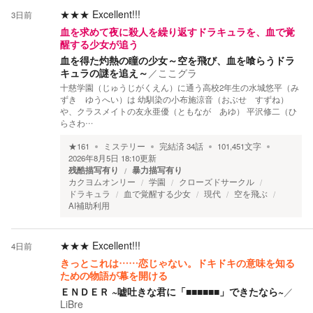
★★★
Excellent!!!
3日前
血を求めて夜に殺人を繰り返すドラキュラを、血で覚
醒する少女が追う
血を得た灼熱の瞳の少女～空を飛び、血を喰らうドラ
キュラの謎を追え～
／
ここグラ
十慈学園（じゅうじがくえん）に通う高校2年生の水城悠平（み
ずき ゆうへい）は 幼馴染の小布施涼音（おぶせ すずね）
や、クラスメイトの友永亜優（ともなが あゆ） 平沢修二（ひ
らさわ…
★
161
ミステリー
完結済
34
話
101,451
文字
2026年8月5日 18:10
更新
残酷描写有り
暴力描写有り
カクヨムオンリー
学園
クローズドサークル
ドラキュラ
血で覚醒する少女
現代
空を飛ぶ
AI補助利用
★★★
Excellent!!!
4日前
きっとこれは……恋じゃない。ドキドキの意味を知る
ための物語が幕を開ける
ＥＮＤＥＲ ~嘘吐きな君に「■■■■■■」できたなら~
／
LiBre