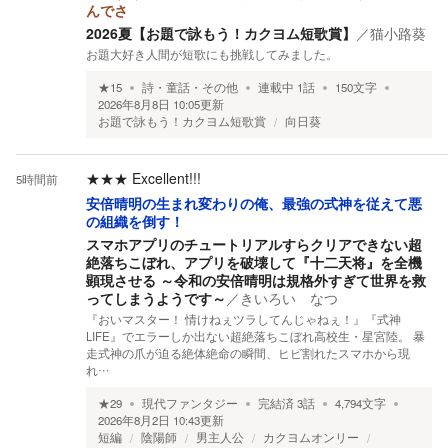
んでさ
2026夏【お題で詠もう！カクヨム短歌賞】
／
猫小路葵
お題大好き人間が短歌にも挑戦してみました。
★
15
詩・童話・その他
連載中
1
話
150
文字
2026年8月8日 10:05
更新
お題で詠もう！カクヨム短歌賞
向日葵
★★★
Excellent!!!
5時間前
安倍晴明の生まれ変わりの俺、最強の式神を従えて悪
の組織を倒す！
スマホアプリのチュートリアルすらクリアできない超
絶落ちこぼれ、アプリを破壊して『十二天将』を全機
顕現させる ～令和の安倍晴明は規格外すぎて世界を救
ってしまうようです～
／
きいろい なつ
​『おいマスター！ 情けねぇツラしてんじゃねぇ！』 ​『式神
LIFE』でエラーしか出ない超絶落ちこぼれ高校生・星宮陸。 暴
走式神の爪が迫る絶体絶命の瞬間、ヒビ割れたスマホから現
れ…
★
29
現代ファンタジー
完結済
3
話
4,794
文字
2026年8月2日 10:43
更新
短編
陰陽師
男主人公
カクヨムオンリー