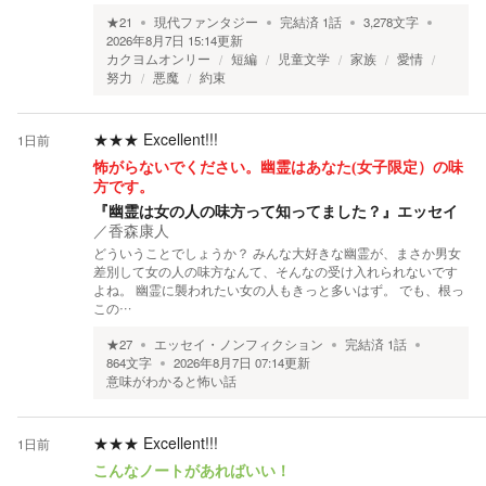
★
21
現代ファンタジー
完結済
1
話
3,278
文字
2026年8月7日 15:14
更新
カクヨムオンリー
短編
児童文学
家族
愛情
努力
悪魔
約束
★★★
Excellent!!!
1日前
怖がらないでください。幽霊はあなた(女子限定）の味
方です。
『幽霊は女の人の味方って知ってました？』エッセイ
／
香森康人
どういうことでしょうか？ みんな大好きな幽霊が、まさか男女
差別して女の人の味方なんて、そんなの受け入れられないです
よね。 幽霊に襲われたい女の人もきっと多いはず。 でも、根っ
この…
★
27
エッセイ・ノンフィクション
完結済
1
話
864
文字
2026年8月7日 07:14
更新
意味がわかると怖い話
★★★
Excellent!!!
1日前
こんなノートがあればいい！