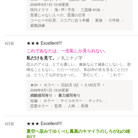
2026年8月1日 12:45
更新
現代ドラマ
海 / 声 / 予兆
三題噺 #156
普通じゃない人々の、普通の日常
コーヒーや紅茶、ココアに合う本棚
家族
小学校
避難訓練
★★★
Excellent!!!
6日前
これであなたは、一生私しか見られない。
私だけを見て。
／
丸ニ十ノ字
恋人のアイは、とても優しい。 嫉妬なんて滅多にしないし、怒
鳴ることもない。 ただ一つだけ。 私以外の女を見ることだけ
は、どうしても許せなかった。 「安心して。」 「これで…
★
24
ホラー
完結済
1
話
3,152
文字
2026年8月1日 13:24
更新
残酷描写有り
暴力描写有り
短編
ホラー
サイコホラー
ヤンデレ
恋愛ホラー
監禁
人怖
医療
★★★
Excellent!!!
6日前
夏空へ染みてゆくべし鳳凰のキマイラのしろがねの雄
叫び