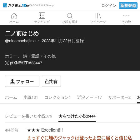
新規登録
ログイン
KADOKAWA Group
ホーム
ランキング
小説を探す
マイページ
その他
二ノ前はじめ
@ninomaehajime
2023年11月22日
に登録
ホラー
詩・童話・その他
ptXNBffZRA38447
フォロー
共有
ホーム
小説
131
コレクション
1
近況ノート
17
サポーター
2
レビューを書いた小説
379
★をつけた小説
2444
★★★
Excellent!!!
4時間前
まっすぐに蟻のジャックは登ったよ空に届くと信じ込