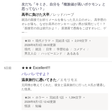
友だち「キミさ、自分を『種族値が高いポケモン』と
思ってない？」
高卒に負けた大卒
／
レッドハーブ
就活の面接でお祈りメールを食らった主人公のオレ。 高学歴の
オレが落ち、なぜか高卒のヤンキーっぽい男が採用だって！？
「面接官の目は節穴かよ！」 居酒屋で愚痴をこぼすオレに、ゲ
ー…
★
33
現代ドラマ
完結済
1
話
2,019
文字
2026年8月3日 08:00
更新
現代
就活
日常
学歴社会
コメディ
男主人公
ハッピーエンド
あるある
★★★
Excellent!!!
5日前
バレバレですよ？
温泉旅行に憑いてきた
／
エモリモエ
元同僚が教えてくれた、彼女と温泉旅行に行ったＡ氏が遭遇し
た怪異。
★
24
ホラー
完結済
1
話
1,394
文字
2026年8月1日 12:42
更新
怪談
短編