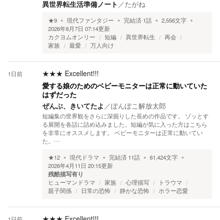
異世界転生活準備ノート
／
たがね
★
9
現代ファンタジー
完結済
1
話
2,556
文字
2026年8月7日 07:14
更新
カクヨムオンリー
短編
異世界転生
再会
家族
最愛
万人向け
★★★
Excellent!!!
1日前
愛する娘のためのベビーモニターは正常に動いていた
はずだった
ぜんぶ、きいてたよ
／
ぽんぽこ解放太郎
短編集の世界観をさらに深掘りした長めの作品です。 ゾッとす
る展開を各話に詰め込みました。短編が気に入った方はこちら
を非常にオススメします。 ベビーモニターは正常に動いてい
た。…
★
12
現代ドラマ
完結済
11
話
61,424
文字
2026年4月11日 20:15
更新
残酷描写有り
ヒューマンドラマ
家族
心理描写
トラウマ
親子関係
日常の恐怖
静かな恐怖
ホラー恋愛
★★★
Excellent!!!
1日前