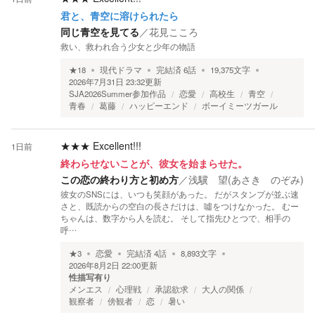
君と、青空に溶けられたら
同じ青空を見てる
／
花見こころ
救い、救われ合う少女と少年の物語
★
18
現代ドラマ
完結済
6
話
19,375
文字
2026年7月31日 23:32
更新
SJA2026Summer参加作品
恋愛
高校生
青空
青春
葛藤
ハッピーエンド
ボーイミーツガール
★★★
Excellent!!!
1日前
終わらせないことが、彼女を始まらせた。
この恋の終わり方と初め方
／
浅驥 望(あさき のぞみ)
彼女のSNSには、いつも笑顔があった。 だがスタンプが並ぶ速
さと、既読からの空白の長さだけは、噓をつけなかった。 むー
ちゃんは、数字から人を読む。 そして指先ひとつで、相手の
呼…
★
3
恋愛
完結済
4
話
8,893
文字
2026年8月2日 22:00
更新
性描写有り
メンエス
心理戦
承認欲求
大人の関係
観察者
傍観者
恋
暑い