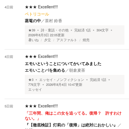
★★★
Excellent!!!
4日前
ペトリコール
蒸篭の中
／
茶村 鈴香
★
39
詩・童話・その他
完結済
1
話
304
文字
2026年8月3日 22:05
更新
暑いね
夕立
アスファルト
焼売
★★★
Excellent!!!
4日前
エモいということについてかいてみました
エモいことバを集める
／
朝倉麦茶
★
3
エッセイ・ノンフィクション
完結済
1
話
776
文字
2026年8月4日 10:47
更新
エッセイ
★★★
Excellent!!!
5日前
「三年間、俺はこの女を追ってる。復帰？ 許すわけ
ない。」
『【徹底検証】灯莉の「復帰」は絶対におかしい』
／