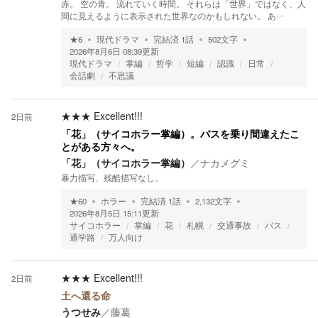
赤。 空の青。 流れていく時間。 それらは「世界」ではなく、人
間に見えるように表示された世界なのかもしれない。 あ…
★
6
現代ドラマ
完結済
1
話
502
文字
2026年8月6日 08:39
更新
現代ドラマ
掌編
哲学
短編
認識
日常
会話劇
不思議
★★★
Excellent!!!
2日前
「花」（サイコホラー掌編）。バスを乗り間違えたこ
とがある方々へ。
「花」（サイコホラー掌編）
／
ナカメグミ
暴力描写、残酷描写なし。
★
60
ホラー
完結済
1
話
2,132
文字
2026年8月5日 15:11
更新
サイコホラー
掌編
花
札幌
交通事故
バス
通学路
万人向け
★★★
Excellent!!!
2日前
土へ還る命
うつせみ
／
藤葛