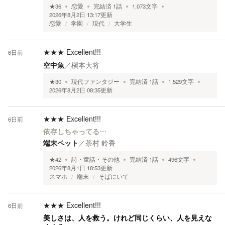
★
36
恋愛
完結済
1
話
1,073
文字
2026年8月2日 13:17
更新
恋愛
学園
現代
大学生
★★★
Excellent!!!
6日前
空中魚
／
槇本大将
★
30
現代ファンタジー
完結済
1
話
1,529
文字
2026年8月2日 08:35
更新
★★★
Excellent!!!
6日前
依存しちゃってる…
端末ペット
／
茶村 鈴香
★
42
詩・童話・その他
完結済
1
話
496
文字
2026年8月1日 18:53
更新
スマホ
端末
そばにいて
★★★
Excellent!!!
6日前
美しさは、人を救う。けれど同じくらい、人を見えな