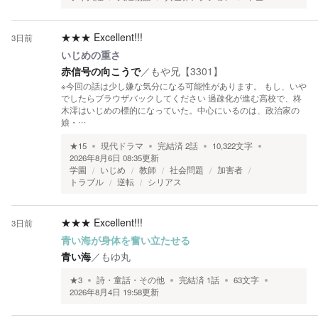
★★★
Excellent!!!
3日前
いじめの重さ
赤信号の向こうで
／
もや兄【3301】
※今回の話は少し嫌な気分になる可能性があります。 もし、いや
でしたらブラウザバックしてください 過疎化が進む高校で、柊
木澪はいじめの標的になっていた。中心にいるのは、政治家の
娘・…
★
15
現代ドラマ
完結済
2
話
10,322
文字
2026年8月6日 08:35
更新
学園
いじめ
教師
社会問題
加害者
トラブル
逆転
シリアス
★★★
Excellent!!!
3日前
青い海が身体を奮い立たせる
青い海
／
もゆ丸
★
3
詩・童話・その他
完結済
1
話
63
文字
2026年8月4日 19:58
更新