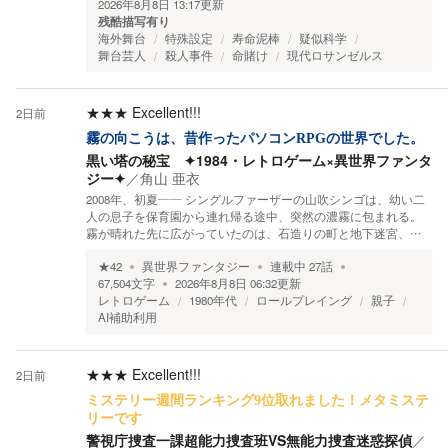
2026年8月8日 13:17
更新
残酷描写有り
海外舞台
特殊設定
寿命泥棒
疑似科学
舞台芸人
殺人事件
命賭け
現代ロサンゼルス
★★★
Excellent!!!
2日前
霧の向こうは、昔作ったパソコンRPGの世界でした。
黒い塔の秘宝 ✦1984・レトロゲーム×異世界ファンタ
ジー✦
／
角山 亜衣
2008年、初夏―― シングルファーザーの山吹シンゴは、幼い二
人の息子を保育園から連れ帰る途中、突然の濃霧に包まれる。
霧が晴れた先に広がっていたのは、石造りの町と地下迷宮、…
★
42
異世界ファンタジー
連載中
27
話
67,504
文字
2026年8月8日 06:32
更新
レトロゲーム
1980年代
ロールプレイング
親子
AI補助利用
★★★
Excellent!!!
2日前
ミステリー週間ランキング9位取れました！メタミステ
リーです
警視庁捜査一課超能力捜査班VS無能力捜査迷惑探偵
／