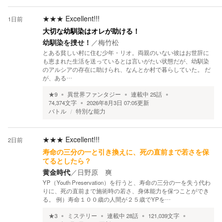
★★★
Excellent!!!
1日前
大切な幼馴染はオレが助ける！
幼馴染を捜せ！
／
梅竹松
とある貧しい村に住む少年・リオ。両親のいない彼はお世辞に
も恵まれた生活を送っているとは言いがたい状態だが、幼馴染
のアルシアの存在に助けられ、なんとか村で暮らしていた。 だ
が、ある…
★
9
異世界ファンタジー
連載中
25
話
74,374
文字
2026年8月3日 07:05
更新
バトル
特別な能力
★★★
Excellent!!!
2日前
寿命の三分の一と引き換えに、死の直前まで若さを保
てるとしたら？
黄金時代
／
日野原 爽
YP（Youth Preservation）を行うと、寿命の三分の一を失う代わ
りに、死の直前まで施術時の若さ、身体能力を保つことができ
る。 例）寿命１００歳の人間が２５歳でYPを…
★
3
ミステリー
連載中
28
話
121,039
文字