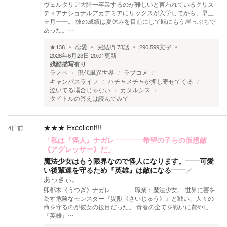
ヴェルタリア大陸一卒業するのが難しいと言われているクリス
ティアナショナルアカデミアにリックスが入学してから、早三
ヶ月――。 彼の成績は夏休みを目前にして既にもう崖っぷちで
あった。…
★
138
恋愛
完結済
73
話
290,599
文字
2026年6月23日 20:01
更新
残酷描写有り
ラノベ
現代風異世界
ラブコメ
キャンパスライフ
ハチャメチャが押し寄せてくる
泣いてる場合じゃない
カタルシス
タイトルの答えは読んでみて
★★★
Excellent!!!
4日前
「私は『怪人』ナガレ――――希望の子らの仮想敵
《アグレッサー》だ」
魔法少女はもう限界なので怪人になります。――可愛
い後輩達を守るため『英雄』は敵になる――
／
あっきぃ。
卯都木《うつぎ》ナガレ――――職業：魔法少女。 世界に害を
為す危険なモンスター『災獣《さいじゅう》』と戦い、人々の
命を守るのが彼女の役目だった。 青春の全てを戦いに費やし
『英雄』…