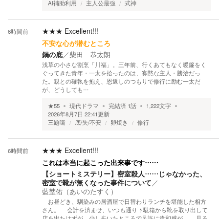
AI補助利用
主人公最強
式神
★★★
Excellent!!!
6時間前
不安な心が潜むところ
鍋の底
／
柴田 恭太朗
浅草の小さな割烹「川福」。三年前、行くあてもなく暖簾をく
ぐってきた青年・一太を拾ったのは、寡黙な主人・勝治だっ
た。親との確執を抱え、恩返しのつもりで修行に励む一太だ
が、どうしても…
★
55
現代ドラマ
完結済
1
話
1,222
文字
2026年8月7日 22:41
更新
三題噺
底/失/不安
卵焼き
修行
★★★
Excellent!!!
6時間前
これは本当に起こった出来事です……
【ショートミステリー】密室殺人……じゃなかった、
密室で靴が無くなった事件について
／
藍埜佑（あいのたすく）
お昼どき、馴染みの居酒屋で日替わりランチを堪能した相方
さん。 会計を済ませ、いつも通り下駄箱から靴を取り出して
店を出たはずが、少し歩いたところで足許に違和感が。 見る