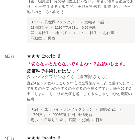
【第一編完結】 俺の敵は魔王じゃない。 勇者が泊まる宿屋であ
り、 七千年生きるエルフだ。 王都再開発課用地収用係。 今日も
地主のところへ向かう。
★
97
異世界ファンタジー
完結済
82
話
82,403
文字
2026年7月31日 10:30
更新
異世界転生
地上げ
エルフ
転生
お仕事
不動産
勇者
★★★
Excellent!!!
5日前
「切らないと治らないですよね…？お願いします」
皮膚科で手術したはなし
／
ダンシングプリンさくら（躍布顚さくら）
直径4センチ程のしこりを中心に左臀部が真っ赤に腫れてしまっ
て座るのも立つのも歩くのも寝るのも痛くて辛い。熱も38.9℃
出てしまい、しこりが炎症を起こしてるんじゃないかと病院の
皮膚…
★
24
エッセイ・ノンフィクション
完結済
2
話
1,794
文字
2026年8月1日 14:46
更新
痛い
日帰り手術
病院
短編
日常
★★★
Excellent!!!
5日前