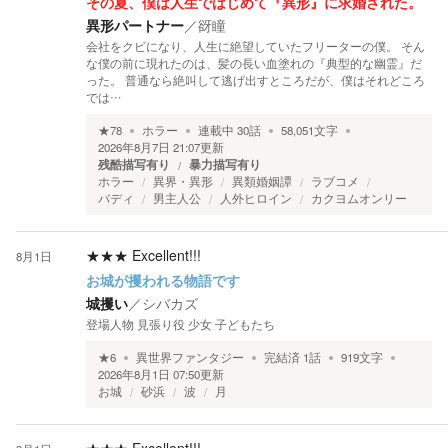
その夏、僕は人生ではじめて『異形』に求婚された。
異形パートナー
／
谺瞳
会社をクビになり、人生に絶望していたフリーターの僕。 そん
な僕の前に現れたのは、髪の長い血塗れの『典型的な幽霊』だ
った。 普通なら絶叫して逃げ出すところだが、僕はそれどころ
では…
★
78
ホラー
連載中
30
話
58,051
文字
2026年8月7日 21:07
更新
残酷描写有り
暴力描写有り
ホラー
異界・異形
異類婚姻譚
ラブコメ
バディ
男主人公
人外ヒロイン
カクヨムオンリー
★★★
Excellent!!!
8月1日
お城が攫われる物語です
城攫い
／
シバカズ
登場人物 見張り役 少女 子どもたち
★
6
異世界ファンタジー
完結済
1
話
919
文字
2026年8月1日 07:50
更新
お城
砂浜
波
月