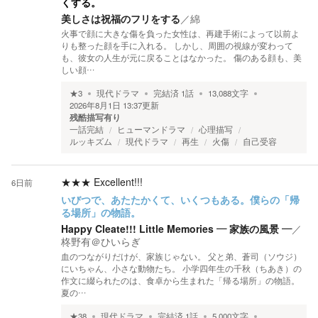
くする。
美しさは祝福のフリをする
／
綿
火事で顔に大きな傷を負った女性は、再建手術によって以前よ
りも整った顔を手に入れる。 しかし、周囲の視線が変わって
も、彼女の人生が元に戻ることはなかった。 傷のある顔も、美
しい顔…
★
3
現代ドラマ
完結済
1
話
13,088
文字
2026年8月1日 13:37
更新
残酷描写有り
一話完結
ヒューマンドラマ
心理描写
ルッキズム
現代ドラマ
再生
火傷
自己受容
★★★
Excellent!!!
6日前
いびつで、あたたかくて、いくつもある。僕らの「帰
る場所」の物語。
Happy Cleate!!! Little Memories ― 家族の風景 ―
／
柊野有＠ひいらぎ
血のつながりだけが、家族じゃない。 父と弟、蒼司（ソウジ）
にいちゃん、小さな動物たち。 小学四年生の千秋（ちあき）の
作文に綴られたのは、食卓から生まれた「帰る場所」の物語。
夏の…
★
38
現代ドラマ
完結済
1
話
5,000
文字