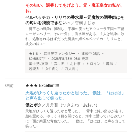
その匂い、調香してあげよう。元・魔王皇女の私が、
ね。
ベルベッチカ・リリヰの香水屋～元魔族の調香師はそ
の匂いを我慢できない～
／
杏樹まじゅ
魔王との戦争に勝利し、平和の戻ったアウローラ王国の王都
ローゼンベリー。その一角に、香水屋がある。主人は戦争に敗
れ、処刑されるはずだった魔族の姫ベルベッチカ・リリヰと、
彼女の妹エ…
★
118
異世界ファンタジー
連載中
23
話
80,688
文字
2026年8月8日 06:01
更新
富士見L文庫
異世界
お仕事
ヒロイン
魔法
超能力
女性向け
万人向け
★★★
Excellent!!!
5日前
天地がひっくり返ったかと思った。 僕は、「ははは」
と声を出して笑った。
僕とボク
／
月舟蒼（つきふね・あおい）
天地がひっくり返ったかと思った。 背中に鈍い痛みが走り、
顔を歪める。ゆっくり目を開けると、海中に潜っているみたい
に一面が綺麗な青色だった。 僕は、「ははは」と声を出して
笑った…