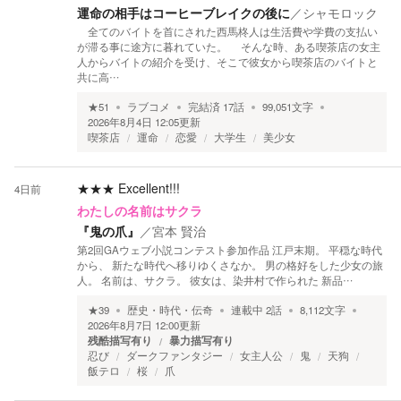
運命の相手はコーヒーブレイクの後に
／
シャモロック
全てのバイトを首にされた西馬柊人は生活費や学費の支払い
が滞る事に途方に暮れていた。 そんな時、ある喫茶店の女主
人からバイトの紹介を受け、そこで彼女から喫茶店のバイトと
共に高…
★
51
ラブコメ
完結済
17
話
99,051
文字
2026年8月4日 12:05
更新
喫茶店
運命
恋愛
大学生
美少女
★★★
Excellent!!!
4日前
わたしの名前はサクラ
『鬼の爪』
／
宮本 賢治
第2回GAウェブ小説コンテスト参加作品 江戸末期。 平穏な時代
から、 新たな時代へ移りゆくさなか。 男の格好をした少女の旅
人。 名前は、サクラ。 彼女は、染井村で作られた 新品…
★
39
歴史・時代・伝奇
連載中
2
話
8,112
文字
2026年8月7日 12:00
更新
残酷描写有り
暴力描写有り
忍び
ダークファンタジー
女主人公
鬼
天狗
飯テロ
桜
爪