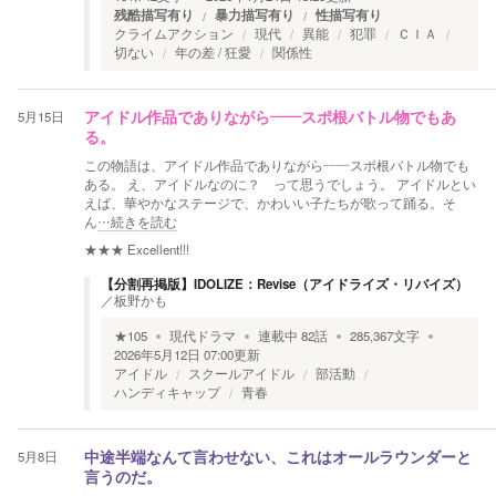
残酷描写有り
暴力描写有り
性描写有り
クライムアクション
現代
異能
犯罪
ＣＩＡ
切ない
年の差 / 狂愛
関係性
5月15日
アイドル作品でありながら――スポ根バトル物でもあ
る。
この物語は、アイドル作品でありながら――スポ根バトル物でも
ある。 え、アイドルなのに？ って思うでしょう。 アイドルとい
えば、華やかなステージで、かわいい子たちが歌って踊る。そ
ん
…続きを読む
★★★
Excellent!!!
【分割再掲版】IDOLIZE：Revise（アイドライズ・リバイズ）
／
板野かも
★
105
現代ドラマ
連載中
82
話
285,367
文字
2026年5月12日 07:00
更新
アイドル
スクールアイドル
部活動
ハンディキャップ
青春
5月8日
中途半端なんて言わせない、これはオールラウンダーと
言うのだ。