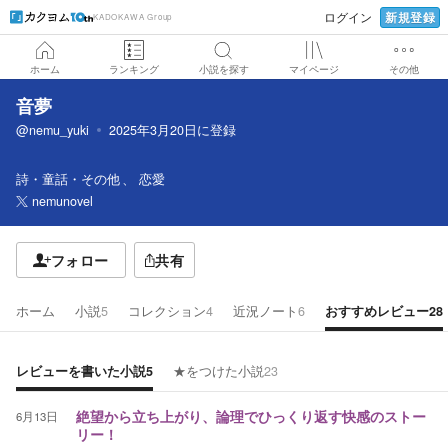
新規登録
ログイン
KADOKAWA Group
ホーム
ランキング
小説を探す
マイページ
その他
音夢
@nemu_yuki
2025年3月20日
に登録
詩・童話・その他
恋愛
nemunovel
フォロー
共有
ホーム
小説
5
コレクション
4
近況ノート
6
おすすめレビュー
28
レビューを書いた小説
5
★をつけた小説
23
6月13日
絶望から立ち上がり、論理でひっくり返す快感のストー
リー！