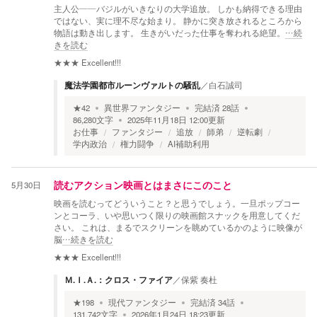
主人公――バジルがいきなりの大学追放。 しかも納得できる理由
ではない、実に理不尽な始まり。 静かに突き放されるところから
物語は動き出します。 生きがいだった仕事を奪われる絶望。
…続
きを読む
★★★
Excellent!!!
魔法学園都市ルーンヴァルトの騒乱
／
白石誠司
★
42
異世界ファンタジー
完結済
28
話
86,280
文字
2025年11月18日 12:00
更新
お仕事
ファンタジー
追放
師弟
逆転劇
学内政治
権力闘争
AI補助利用
5月30日
読むアクション映画とはまさにこのこと
映画を読むってどういうこと？と思うでしょう。一旦ポップコー
ンとコーラ、いや思いつく限りの映画館スナックを用意してくだ
さい。 これは、まるでスクリーンを眺めているかのように映像が
脳
…続きを読む
★★★
Excellent!!!
Ｍ.Ｉ.Ａ.：クロス・ファイア
／
保紫 奏杜
★
198
現代ファンタジー
完結済
34
話
131,742
文字
2026年1月24日 18:23
更新