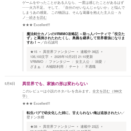
ゲームをやったことがある人なら、一度は感じたことがあるはず
――火力不足。 そして、「自分のせいなんじゃないか」と悩んで
しまうあの感覚。 この物語は、そんな葛藤を抱えた主人公・カ
ノ
…続きを読む
★★★
Excellent!!!
魔法剣士カノンのVRMMO攻略記 ～助っ人パーティで「役立た
ず」と罵倒されたわたくし、奥義を継承して世界最強になりま
すわ！～
／
白石誠司
★
15
異世界ファンタジー
連載中
39
話
135,103
文字
2025年10月2日 21:10
更新
VRMMO
ファンタジー
女主人公
溺愛
ざまぁ
AI補助利用
チート
不遇職
5月6日
異世界でも、家族の形は変わらない
このレビューは小説のネタバレを含みます。
全文を読む（
386
文
字）
★★★
Excellent!!!
転生バグで幼女化した姉に、甘えられない俺は追放されたい
／
壁ドン水槽
★
38
異世界ファンタジー
連載中
23
話