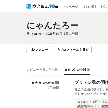
マイページ
小説を探す
ネク
にゃんたろー
@myonjiro
2025年10月15日
に登録
フォロー
プロフィールを共有
レビューを書いた小説
1
★をつけた小説
10
ブリテン兎の開
★★★
Excellent!!!
7月19日
社会の荒波に揉まれ、
るしかないと始めたが
★
1,387
SF
完結
残酷描写有り
暴力