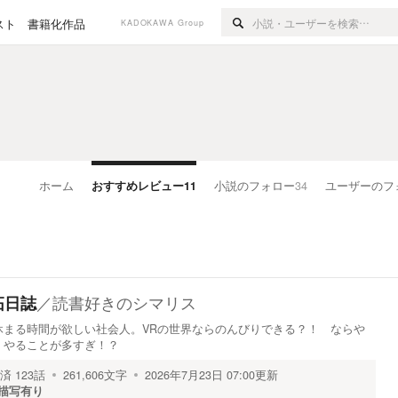
スト
書籍化作品
KADOKAWA Group
ホーム
おすすめレビュー
11
小説のフォロー
34
ユーザーのフ
／
読書好きのシマリス
拓日誌
休まる時間が欲しい社会人。VRの世界ならのんびりできる？！ ならや
、やることが多すぎ！？
済
123
話
261,606
文字
2026年7月23日 07:00
更新
描写有り