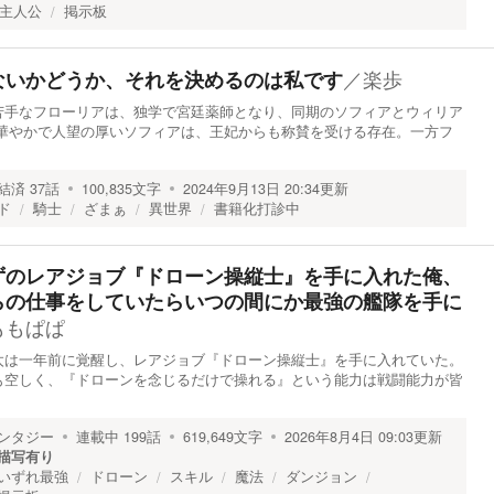
主人公
掲示板
／
楽歩
ないかどうか、それを決めるのは私です
苦手なフローリアは、独学で宮廷薬師となり、同期のソフィアとウィリア
 華やかで人望の厚いソフィアは、王妃からも称賛を受ける存在。一方フ
結済
37
話
100,835
文字
2024年9月13日 20:34
更新
ド
騎士
ざまぁ
異世界
書籍化打診中
ずのレアジョブ『ドローン操縦士』を手に入れた俺、
らの仕事をしていたらいつの間にか最強の艦隊を手に
ももぱぱ
は一年前に覚醒し、レアジョブ『ドローン操縦士』を手に入れていた。
空しく、『ドローンを念じるだけで操れる』という能力は戦闘能力が皆
ンタジー
連載中
199
話
619,649
文字
2026年8月4日 09:03
更新
描写有り
いずれ最強
ドローン
スキル
魔法
ダンジョン