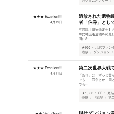
カクヨムオンリー
追放された遺物
★★★
Excellent!!!
者「伯爵」とし
4月19日
不遇職【遺物鑑定士】
中に神話級遺物を発見
間にS…
★
996
現代ファン
追放
ダンジョン
第二次世界大戦
★★★
Excellent!!!
4月11日
「あれ」は、ずっと昔
でも――戦争とか、国
でも…
★
1,303
SF
完結
怪獣
IF戦記
第
現代ダンジョン
★★
Very Good!!