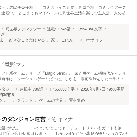
ラスト：岩崎美奈子様！ コミカライズ５巻：蔦屋空様、コミックアース
で連載中。 どこまでもマイペースに異世界生活を楽しむ主人公。人の起
異世界ファンタジー
連載中
746
話
1,564,050
文字
更新
法
好きなことだけやる
家
ごはん
スローライフ
／
竜野マナ
ト系ゲームシリーズ『Magic Sand』。 家庭用ゲーム機時代からシリ
最新作は、ソーシャルゲームだった。しかも、事前登録をした一部の…
ンタジー
連載中
789
話
1,455,088
文字
2026年8月7日 19:00
更新
描写有り
タジー
クラフト
ゲームの世界
素材集め
／
竜野マナ
トのダンジョン運営
選ばれた。 ……のはいいとしても、チュートリアルもガイドも無
ばお問い合わせ窓口も無い。 しかも何かやたら制限が多いような気が