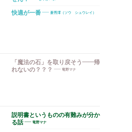
快適が一番
蒼秀澪（ソウ シュウレイ）
「魔法の石」を取り戻そう――帰
れないの？？？
竜野マナ
説明書というものの有難みが分か
る話
竜野マナ