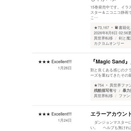
15巻発売中です。イ
スター＆ニコニコ静画
こ…
★
73,167
書籍化
2026年8月6日 02:56
異世界転移
剣と魔
カクヨムオンリー
『Magic Sand』
★★★
Excellent!!!
1月26日
割と良くある感じのクラフ
ーズを重ねてきたその
★
754
異世界ファ
残酷描写有り
暴力
異世界転移
ファン
エラーアカウン
★★★
Excellent!!!
1月24日
ダンジョンマスターに
い。 ヘルプも無けれ