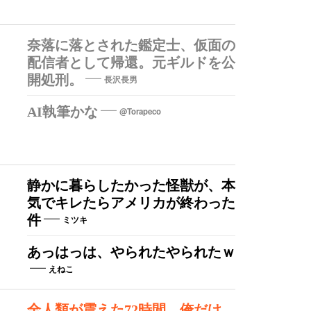
奈落に落とされた鑑定士、仮面の
配信者として帰還。元ギルドを公
開処刑。
長沢長男
AI執筆かな
@Torapeco
静かに暮らしたかった怪獣が、本
気でキレたらアメリカが終わった
件
ミツキ
あっはっは、やられたやられたｗ
えねこ
全人類が震えた72時間。俺だけ、