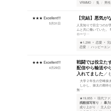
VRMMO
兎
男性
【完結】悪気が
★★★
Excellent!!!
5月31日
人見知りで目立つのが
ムと共に働いていた。
ローリ…
★
1,296
恋愛
完
恋愛
ハッピーエン
戦闘では役立た
★★★
Excellent!!!
配信やら輸送や
4月29日
／
入れてました
大学２年生の空峰操太
しかし、操太の期待も
無…
★
19,855
現代ファ
残酷描写有り
暴力
成り上がり
主人公