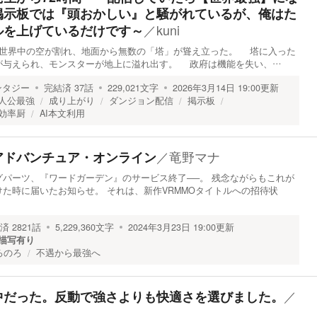
掲示板では『頭おかしい』と騒がれているが、俺はた
／
kuni
ルを上げているだけです～
午。 世界中の空が割れ、地面から無数の「塔」が聳え立った。 塔に入った
が与えられ、モンスターが地上に溢れ出す。 政府は機能を失い、…
ンタジー
完結済
37
話
229,021
文字
2026年3月14日 19:00
更新
人公最強
成り上がり
ダンジョン配信
掲示板
効率厨
AI本文利用
／
竜野マナ
アドバンチュア・オンライン
パーツ、『ワードガーデン』のサービス終了──。 残念ながらもこれが
た時に届いたお知らせ。 それは、新作VRMMOタイトルへの招待状
済
2821
話
5,229,360
文字
2024年3月23日 19:00
更新
描写有り
ろのろ
不遇から最強へ
／
中だった。反動で強さよりも快適さを選びました。