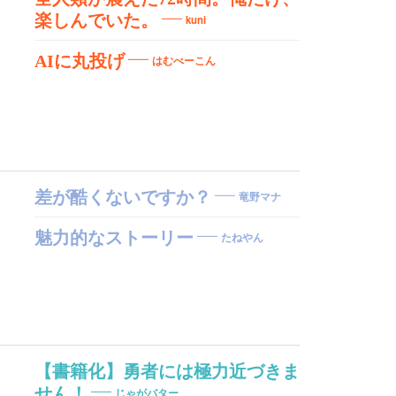
楽しんでいた。
kuni
AIに丸投げ
はむべーこん
差が酷くないですか？
竜野マナ
魅力的なストーリー
たねやん
【書籍化】勇者には極力近づきま
せん！
じゃがバター