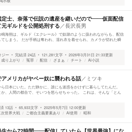
掲示板
鑑定士、奈落で伝説の遺産を継いだので――仮面配信
／
長沢長男
て元ギルドを公開処刑する
の鳴海朔は、ギルド《エクレール》で奴隷のように扱われながらも、配信
してしまう。 だが手柄は奪われ、濡れ衣を着せられ、カメラが切れた瞬
タジー
完結済
24
話
121,281
文字
2026年3月31日 21:33
更新
成り上がり
冤罪
配信
ざまぁ
チート
AI小説
／
ミツキ
でアメリカがヤベー奴に襲われる話
から日本にいた。ただ静かに、誰にも迷惑をかけずに暮らしてたんだ。
とか、人間の都合で、そいつを怒らせちゃった。 これは、そんな「とん
済
13
話
65,933
文字
2025年5月7日 12:00
更新
二次世界大戦
ご都合主義要素あり
AI使用
昭和
発生から72時間――配信していたら【世界最強】にな