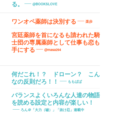
る。
@BOOKSLOVE
ワンオペ薬師は決別する
楽歩
宮廷薬師を首になるも請われた騎
士団の専属薬師として仕事も恋も
手にする
@masa294
何だこれ！？ ドローン？ こん
なの反則だろ！！
ももぱぱ
バランスよくいろんな人達の物語
を読める設定と内容が楽しい！
ろん＠「大力（嘘）」「抜け忍」連載中