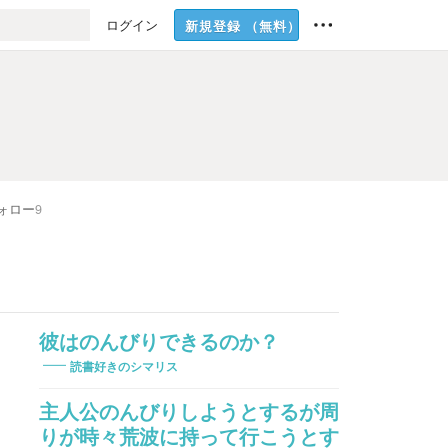
ログイン
新規登録
（無料）
ォロー
9
彼はのんびりできるのか？
読書好きのシマリス
主人公のんびりしようとするが周
りが時々荒波に持って行こうとす