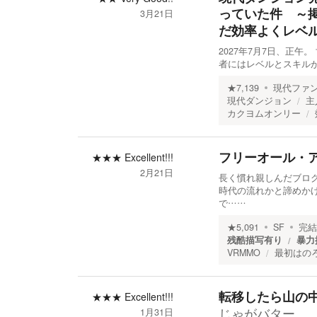
っていた件 ～
3月21日
だ効率よくレベ
2027年7月7日、正
者にはレベルとスキル
★
7,139
現代ファ
現代ダンジョン
主
カクヨムオンリー
フリーオール・
★★★
Excellent!!!
2月21日
長く慣れ親しんだブログ
時代の流れかと諦めかけ
で……
★
5,091
SF
完結
残酷描写有り
暴力
VRMMO
最初はの
転移したら山の
★★★
Excellent!!!
じゃがバター
1月31日