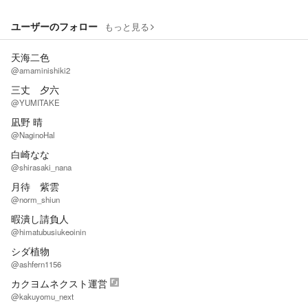
ユーザーのフォロー
もっと見る
天海二色
@amaminishiki2
三丈 夕六
@YUMITAKE
凪野 晴
@NaginoHal
白崎なな
@shirasaki_nana
月待 紫雲
@norm_shiun
暇潰し請負人
@himatubusiukeoinin
シダ植物
@ashfern1156
カクヨムネクスト運営
@kakuyomu_next