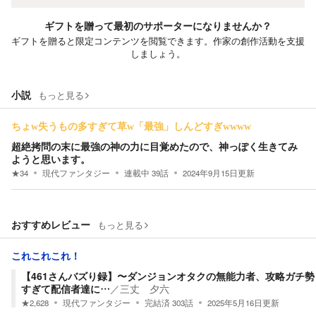
ギフトを贈って最初のサポーターになりませんか？
ギフトを贈ると限定コンテンツを閲覧できます。作家の創作活動を支援
しましょう。
小説
もっと見る
ちょw失うもの多すぎて草w「最強」しんどすぎwwww
超絶拷問の末に最強の神の力に目覚めたので、神っぽく生きてみ
ようと思います。
★
34
現代ファンタジー
連載中
39
話
2024年9月15日
更新
おすすめレビュー
もっと見る
これこれこれ！
【461さんバズり録】〜ダンジョンオタクの無能力者、攻略ガチ勢
すぎて配信者達に…
／
三丈 夕六
★
2,628
現代ファンタジー
完結済
303
話
2025年5月16日
更新