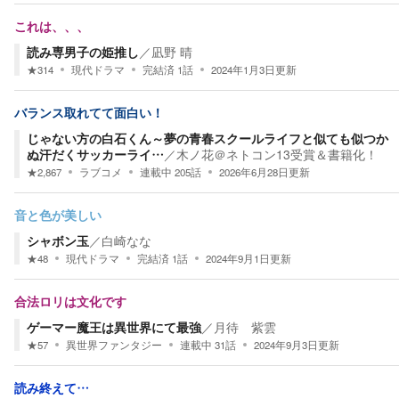
これは、、、
読み専男子の姫推し
／
凪野 晴
★
314
現代ドラマ
完結済
1
話
2024年1月3日
更新
バランス取れてて面白い！
じゃない方の白石くん～夢の青春スクールライフと似ても似つか
ぬ汗だくサッカーライ…
／
木ノ花＠ネトコン13受賞＆書籍化！
★
2,867
ラブコメ
連載中
205
話
2026年6月28日
更新
音と色が美しい
シャボン玉
／
白崎なな
★
48
現代ドラマ
完結済
1
話
2024年9月1日
更新
合法ロリは文化です
ゲーマー魔王は異世界にて最強
／
月待 紫雲
★
57
異世界ファンタジー
連載中
31
話
2024年9月3日
更新
読み終えて…