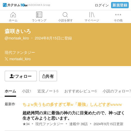
新規登録
ログイン
KADOKAWA Group
ホーム
ランキング
小説を探す
マイページ
その他
森咲きいろ
@morisak_kiro
2024年8月15日
に登録
現代ファンタジー
morisaki_kiro
フォロー
共有
ホーム
小説
1
近況ノート
6
おすすめレビュー
6
小説のフォロー
最新作
ちょw失うもの多すぎて草w「最強」しんどすぎwwww
超絶拷問の末に最強の神の力に目覚めたので、神っぽく
生きてみようと思います。
★
34
現代ファンタジー
連載中
39
話
2024年9月15日
更新