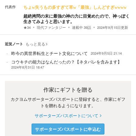
代表作
ちょw失うもの多すぎて草w「最強」しんどすぎwwww
超絶拷問の末に最強の神の力に目覚めたので、神っぽく
生きてみようと思います。
★
34
現代ファンタジー
連載中
39
話
2024年9月15日
更新
近況ノート
もっと見る
昨今の異世界転生とチート文化について
2024年9月5日 21:14
コウキチの能力はなんだったの？【ネタバレを含みます】
2024年8月31日 18:47
作家にギフトを贈る
カクヨムサポーターズパスポートに登録すると、作家にギフ
トを贈れるようになります。
サポーターズパスポートについて
サポーターズパスポートに申込む