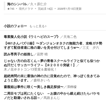
海のシンバル
／
久々原仁介
★
745
現代ドラマ
完結済
14
話
2026年1月13日
更新
小説のフォロー
もっと見る
毒素擬人化小説《ウミヘビのスープ》
／
天海二色
【461さんバズり録】〜ダンジョンオタクの無能力者、攻略ガチ勢
すぎて配信者達に格の違いを見せ付けてしまうw〜
／
三丈 夕六
読み専男子の姫推し
／
凪野 晴
じゃない方の白石くん～夢の青春スクールライフと似ても似つか
ぬ汗だくサッカーライフ～【✰２０００突破！】
／
木ノ花＠ネトコン13受賞＆書籍化！
超絶拷問の末に最強の神の力に目覚めたので、神っぽく生きてみ
ようと思います。
／
森咲きいろ
薔薇姫は事件に咲く〜美しき義足探偵〜
／
澤檸檬
二周目モブは死にたくない ～お腹の中から鍛え続けたらバケモ
ノだと勘違いされる話～
／
馬路まんじゟ